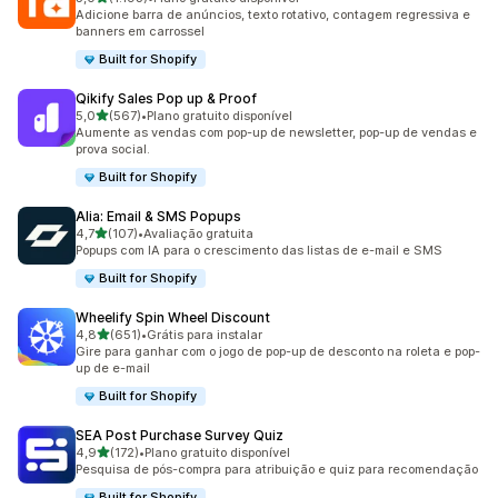
1193 avaliações ao todo
Adicione barra de anúncios, texto rotativo, contagem regressiva e
banners em carrossel
Built for Shopify
Qikify Sales Pop up & Proof
de 5 estrelas
5,0
(567)
•
Plano gratuito disponível
567 avaliações ao todo
Aumente as vendas com pop-up de newsletter, pop-up de vendas e
prova social.
Built for Shopify
Alia: Email & SMS Popups
de 5 estrelas
4,7
(107)
•
Avaliação gratuita
107 avaliações ao todo
Popups com IA para o crescimento das listas de e-mail e SMS
Built for Shopify
Wheelify Spin Wheel Discount
de 5 estrelas
4,8
(651)
•
Grátis para instalar
651 avaliações ao todo
Gire para ganhar com o jogo de pop-up de desconto na roleta e pop-
up de e-mail
Built for Shopify
SEA Post Purchase Survey Quiz
de 5 estrelas
4,9
(172)
•
Plano gratuito disponível
172 avaliações ao todo
Pesquisa de pós-compra para atribuição e quiz para recomendação
Built for Shopify