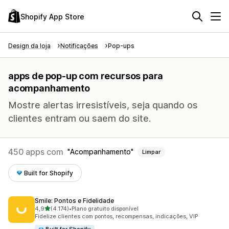
Shopify App Store
Design da loja
Notificações
Pop-ups
apps de pop-up com recursos para
acompanhamento
Mostre alertas irresistíveis, seja quando os
clientes entram ou saem do site.
450 apps com
Acompanhamento
Limpar
Built for Shopify
Smile: Pontos e Fidelidade
de 5 estrelas
4,9
(4.174)
•
Plano gratuito disponível
4174 avaliações ao todo
Fidelize clientes com pontos, recompensas, indicações, VIP