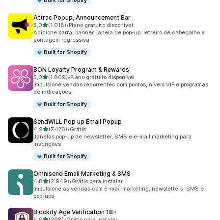
Built for Shopify
Attrac Popup, Announcement Bar
de 5 estrelas
5,0
(1.018)
•
Plano gratuito disponível
1018 avaliações ao todo
Adicione barra, banner, janela de pop-up, letreiro de cabeçalho e
contagem regressiva
Built for Shopify
BON Loyalty Program & Rewards
de 5 estrelas
5,0
(1.809)
•
Plano gratuito disponível
1809 avaliações ao todo
Impulsione vendas recorrentes com pontos, níveis VIP e programas
de indicações
Built for Shopify
SendWILL Pop up Email Popup
de 5 estrelas
4,9
(7.476)
•
Grátis
7476 avaliações ao todo
Janelas pop-up de newsletter, SMS e e-mail marketing para
inscrições
Built for Shopify
Omnisend Email Marketing & SMS
de 5 estrelas
4,8
(2.949)
•
Grátis para instalar
2949 avaliações ao todo
Impulsione as vendas com e-mail marketing, newsletters, SMS e
pop-ups
Blockify Age Verification 18+
de 5 estrelas
4,9
(298)
•
Grátis para instalar