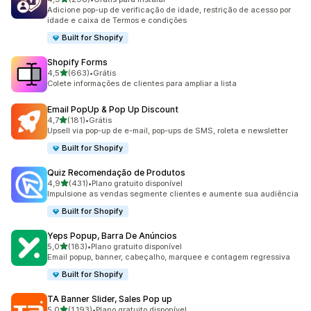
298 avaliações ao todo
Adicione pop-up de verificação de idade, restrição de acesso por
idade e caixa de Termos e condições
Built for Shopify
Shopify Forms
de 5 estrelas
4,5
(663)
•
Grátis
663 avaliações ao todo
Colete informações de clientes para ampliar a lista
Email PopUp & Pop Up Discount
de 5 estrelas
4,7
(181)
•
Grátis
181 avaliações ao todo
Upsell via pop-up de e-mail, pop-ups de SMS, roleta e newsletter
Built for Shopify
Quiz Recomendação de Produtos
de 5 estrelas
4,9
(431)
•
Plano gratuito disponível
431 avaliações ao todo
Impulsione as vendas segmente clientes e aumente sua audiência
Built for Shopify
Yeps Popup, Barra De Anúncios
de 5 estrelas
5,0
(183)
•
Plano gratuito disponível
183 avaliações ao todo
Email popup, banner, cabeçalho, marquee e contagem regressiva
Built for Shopify
TA Banner Slider, Sales Pop up
de 5 estrelas
5,0
(1.193)
•
Plano gratuito disponível