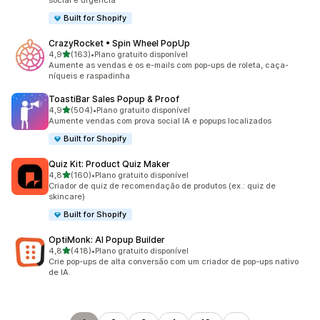
social e urgência
Built for Shopify
CrazyRocket • Spin Wheel PopUp
de 5 estrelas
4,9
(163)
•
Plano gratuito disponível
163 avaliações ao todo
Aumente as vendas e os e-mails com pop-ups de roleta, caça-
níqueis e raspadinha
ToastiBar Sales Popup & Proof
de 5 estrelas
4,9
(504)
•
Plano gratuito disponível
504 avaliações ao todo
Aumente vendas com prova social IA e popups localizados
Built for Shopify
Quiz Kit: Product Quiz Maker
de 5 estrelas
4,8
(160)
•
Plano gratuito disponível
160 avaliações ao todo
Criador de quiz de recomendação de produtos (ex.: quiz de
skincare)
Built for Shopify
OptiMonk: AI Popup Builder
de 5 estrelas
4,8
(418)
•
Plano gratuito disponível
418 avaliações ao todo
Crie pop-ups de alta conversão com um criador de pop-ups nativo
de IA.