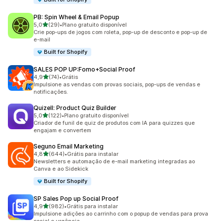
PB: Spin Wheel & Email Popup
de 5 estrelas
5,0
(29)
•
Plano gratuito disponível
29 avaliações ao todo
Crie pop-ups de jogos com roleta, pop-up de desconto e pop-up de
e-mail
Built for Shopify
SALES POP UP:Fomo+Social Proof
de 5 estrelas
4,9
(74)
•
Grátis
74 avaliações ao todo
Impulsione as vendas com provas sociais, pop-ups de vendas e
notificações.
Quizell: Product Quiz Builder
de 5 estrelas
5,0
(122)
•
Plano gratuito disponível
122 avaliações ao todo
Criador de funil de quiz de produtos com IA para quizzes que
engajam e convertem
Seguno Email Marketing
de 5 estrelas
4,8
(644)
•
Grátis para instalar
644 avaliações ao todo
Newsletters e automação de e-mail marketing integradas ao
Canva e ao Sidekick
Built for Shopify
SP Sales Pop up Social Proof
de 5 estrelas
4,9
(982)
•
Grátis para instalar
982 avaliações ao todo
Impulsione adições ao carrinho com o popup de vendas para prova