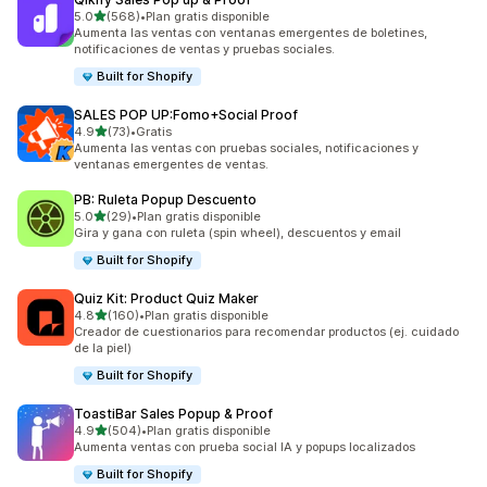
de 5 estrellas
5.0
(568)
•
Plan gratis disponible
568 reseñas en total
Aumenta las ventas con ventanas emergentes de boletines,
notificaciones de ventas y pruebas sociales.
Built for Shopify
SALES POP UP:Fomo+Social Proof
de 5 estrellas
4.9
(73)
•
Gratis
73 reseñas en total
Aumenta las ventas con pruebas sociales, notificaciones y
ventanas emergentes de ventas.
PB: Ruleta Popup Descuento
de 5 estrellas
5.0
(29)
•
Plan gratis disponible
29 reseñas en total
Gira y gana con ruleta (spin wheel), descuentos y email
Built for Shopify
Quiz Kit: Product Quiz Maker
de 5 estrellas
4.8
(160)
•
Plan gratis disponible
160 reseñas en total
Creador de cuestionarios para recomendar productos (ej. cuidado
de la piel)
Built for Shopify
ToastiBar Sales Popup & Proof
de 5 estrellas
4.9
(504)
•
Plan gratis disponible
504 reseñas en total
Aumenta ventas con prueba social IA y popups localizados
Built for Shopify