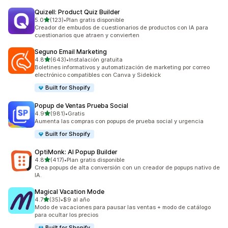
Quizell: Product Quiz Builder
de 5 estrellas
5.0
(123)
•
Plan gratis disponible
123 reseñas en total
Creador de embudos de cuestionarios de productos con IA para
cuestionarios que atraen y convierten
Seguno Email Marketing
de 5 estrellas
4.8
(643)
•
Instalación gratuita
643 reseñas en total
Boletines informativos y automatización de marketing por correo
electrónico compatibles con Canva y Sidekick
Built for Shopify
Popup de Ventas Prueba Social
de 5 estrellas
4.9
(981)
•
Gratis
981 reseñas en total
Aumenta las compras con popups de prueba social y urgencia
Built for Shopify
OptiMonk: AI Popup Builder
de 5 estrellas
4.8
(417)
•
Plan gratis disponible
417 reseñas en total
Crea popups de alta conversión con un creador de popups nativo de
IA.
Magical Vacation Mode
de 5 estrellas
4.7
(35)
•
$9 al año
35 reseñas en total
Modo de vacaciones para pausar las ventas + modo de catálogo
para ocultar los precios
Built for Shopify