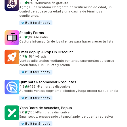
de 5 estrellas
4.9
(299)
•
Instalación gratuita
299 reseñas en total
Agrega una ventana emergente de verificación de edad, un
control de acceso por edad y una casilla de términos y
condiciones.
Built for Shopify
Shopify Forms
de 5 estrellas
4.5
(664)
•
Gratis
664 reseñas en total
Captura información de los clientes para hacer crecer tu lista
Email PopUp & Pop Up Discount
de 5 estrellas
4.7
(184)
•
Gratis
184 reseñas en total
Ventas adicionales mediante ventanas emergentes de correo
electrónico, SMS, ruleta y boletín
Built for Shopify
Quiz para Recomendar Productos
de 5 estrellas
4.9
(432)
•
Plan gratis disponible
432 reseñas en total
Aumente ventas, segmente clientes y haga crecer su audiencia
Built for Shopify
Yeps Barra de Anuncios, Popup
de 5 estrellas
5.0
(185)
•
Plan gratis disponible
185 reseñas en total
Email popup, encabezado y temporizador de cuenta regresiva
Built for Shopify