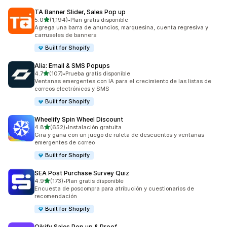
TA Banner Slider, Sales Pop up
de 5 estrellas
5.0
(1,194)
•
Plan gratis disponible
1194 reseñas en total
Agrega una barra de anuncios, marquesina, cuenta regresiva y
carruseles de banners
Built for Shopify
Alia: Email & SMS Popups
de 5 estrellas
4.7
(107)
•
Prueba gratis disponible
107 reseñas en total
Ventanas emergentes con IA para el crecimiento de las listas de
correos electrónicos y SMS
Built for Shopify
Wheelify Spin Wheel Discount
de 5 estrellas
4.8
(652)
•
Instalación gratuita
652 reseñas en total
Gira y gana con un juego de ruleta de descuentos y ventanas
emergentes de correo
Built for Shopify
SEA Post Purchase Survey Quiz
de 5 estrellas
4.9
(173)
•
Plan gratis disponible
173 reseñas en total
Encuesta de poscompra para atribución y cuestionarios de
recomendación
Built for Shopify
Qikify Sales Pop up & Proof