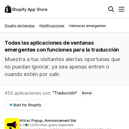
Shopify App Store
Diseño de tiendas
Notificaciones
Ventanas emergentes
Todas las aplicaciones de ventanas
emergentes con funciones para la traducción
Muestra a tus visitantes alertas oportunas que
no puedan ignorar, ya sea apenas entren o
cuando estén por salir.
450 aplicaciones con
Traducción
Borrar
Built for Shopify
Attrac Popup, Announcement Bar
de 5 estrellas
5.0
(1,020)
•
Plan gratis disponible
1020 reseñas en total