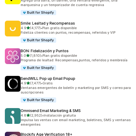
Agrega una barra, un banner, una ventana emergente, una
marquesina y un temporizador de cuenta regresiva
Built for Shopify
Smile: Lealtad y Recompensas
de 5 estrellas
4.9
(4,177)
•
Plan gratis disponible
4177 reseñas en total
Fideliza clientes con puntos, recompensas, referidos y VIP
Built for Shopify
BON: Fidelización y Puntos
de 5 estrellas
5.0
(1,810)
•
Plan gratis disponible
1810 reseñas en total
Programa de lealtad: Recompensas,puntos, referidos y membresía
Built for Shopify
SendWILL Pop up Email Popup
de 5 estrellas
4.9
(7,477)
•
Gratis
7477 reseñas en total
Ventanas emergentes de boletín y marketing por SMS y correo para
suscripciones
Built for Shopify
Omnisend Email Marketing & SMS
de 5 estrellas
4.8
(2,952)
•
Instalación gratuita
2952 reseñas en total
Impulsa las ventas con email marketing, boletines, SMS y ventanas
emergentes
Blockify Age Verification 18+