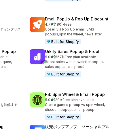
Email PopUp & Pop Up Discount
5つ星中
4.7
(180)
•
Free
合計レビュー数：180件
ティングリス
Upsell via Pop Up email, SMS
popups,spin the wheel, newsletter
Built for Shopify
s Pop up
Qikify Sales Pop up & Proof
5つ星中
lable
5.0
(567)
•
Free plan available
合計レビュー数：567件
arquee,
Boost sales with newsletter popup,
ners
sales pop, social proof.
Built for Shopify
PB: Spin Wheel & Email Popup
5つ星中
5.0
(29)
•
Free plan available
合計レビュー数：29件
客を理解する
Create games popup w/ spin wheel,
discount popup, email popup
Built for Shopify
ng
販売ポップアップ ‑ ソーシャルプル