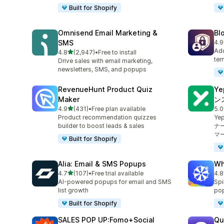
Built for Shopify
Omnisend Email Marketing &
Bl
SMS
4.9
合
Add
5つ星中
4.8
(2,947)
•
Free to install
合計レビュー数：2947件
ter
Drive sales with email marketing,
newsletters, SMS, and popups
RevenueHunt Product Quiz
Y
Maker
ン
5つ星中
4.9
(431)
•
Free plan available
5.0
合計レビュー数：431件
合
Product recommendation quizzes
Y
builder to boost leads & sales
ナ
マ
Built for Shopify
Alia: Email & SMS Popups
Wh
5つ星中
4.7
(107)
•
Free trial available
4.8
合計レビュー数：107件
合
AI-powered popups for email and SMS
Spi
list growth
pop
Built for Shopify
SALES POP UP:Fomo+Social
Qu