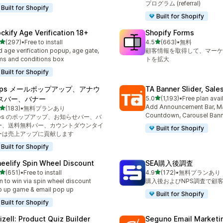
プログラム (referral)
Built for Shopify
Built for Shopify
ockify Age Verification 18+
Shopify Forms
5つ星中
5つ星中
(297)
•
Free to install
4.5
(663)
•
無料
計レビュー数：297件
合計レビュー数：663件
 age verification popup, age gate,
顧客情報を取得して、マーケ
ms and conditions box
トを拡大
Built for Shopify
eps メールポップアップ、アナウ
TA Banner Slider, Sale
5つ星中
スバー、バナー
5.0
(1,193)
•
Free plan avai
合計レビュー数：1193件
Add Announcement Bar, M
5つ星中
(183)
•
無料プランあり
計レビュー数：183件
Countdown, Carousel Ban
eps のポップアップ、お知らせバー、バ
ー、送料無料バー、カウントダウンタイ
Built for Shopify
ーは売上アップに貢献します
Built for Shopify
eelify Spin Wheel Discount
SEA購入後調査
5つ星中
5つ星中
(651)
•
Free to install
4.9
(172)
•
無料プランあり
計レビュー数：651件
合計レビュー数：172件
n to win via spin wheel discount
購入後およびNPS調査で顧
 up game & email pop up
Built for Shopify
Built for Shopify
izell: Product Quiz Builder
Seguno Email Marketi