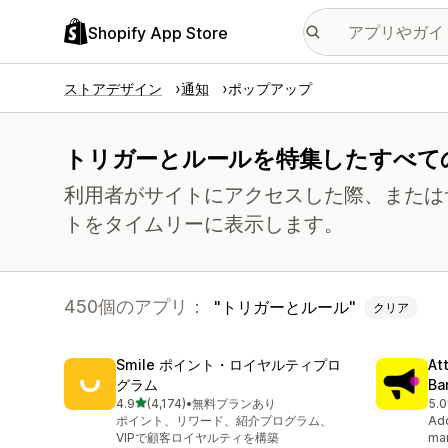
Shopify App Store
ストアデザイン
通知
ポップアップ
トリガーとルールを特集したすべて
利用者がサイトにアクセスした際、または
トをタイムリーに表示します。
450個のアプリ：
トリガーとルール
クリア
Smile ポイント・ロイヤルティプロ
At
グラム
Ba
5つ星中
4.9
(4,174)
•
無料プランあり
5.0
合計レビュー数：4174件
合計
ポイント、リワード、紹介プログラム、
Add
VIPで顧客ロイヤルティを構築
mar