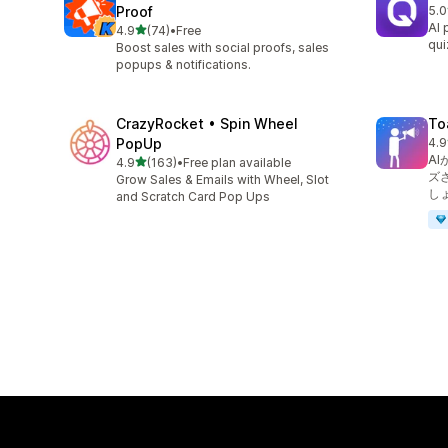
Proof
5.0
合
AI 
5つ星中
4.9
(74)
•
Free
合計レビュー数：74件
qui
Boost sales with social proofs, sales
popups & notifications.
CrazyRocket • Spin Wheel
To
PopUp
4.9
合
A
5つ星中
4.9
(163)
•
Free plan available
合計レビュー数：163件
ズ
Grow Sales & Emails with Wheel, Slot
し
and Scratch Card Pop Ups