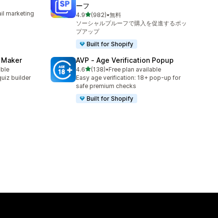
ーフ
il marketing
5つ星中
4.9
(982)
•
無料
合計レビュー数：982件
ソーシャルプルーフで購入を促進するポッ
プアップ
Built for Shopify
z Maker
AVP ‑ Age Verification Popup
5つ星中
able
4.6
(138)
•
Free plan available
合計レビュー数：138件
uiz builder
Easy age verification: 18+ pop-up for
safe premium checks
Built for Shopify