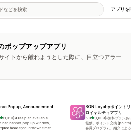
アプリを
のポップアップアプリ
サイトから離れようとした際に、目立つアラー
trac Popup, Announcement
BON Loyaltyポイン
r
ロイヤルティアプリ
5つ星中
5つ星中
(1,018)
•
Free plan available
5.0
(1,809)
•
無料プランあ
レビュー数：1018件
合計レビュー数：1809件
 bar, banner, pop up window,
報酬、ポイント交換 (points
quee header,countdown timer
会員プログラム、紹介による