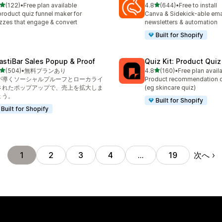
5つ星中
5つ星中
(122)
•
Free plan available
4.8
(644)
•
Free to install
計レビュー数：122件
合計レビュー数：644件
product quiz funnel maker for
Canva & Sidekick-able ema
zzes that engage & convert
newsletters & automation
Built for Shopify
astiBar Sales Popup & Proof
Quiz Kit: Product Qui
5つ星中
5つ星中
(504)
•
無料プランあり
4.8
(160)
•
Free plan avail
計レビュー数：504件
合計レビュー数：160件
Iが導くソーシャルプルーフとローカライ
Product recommendation q
されたポップアップで、売上を拡大しま
(eg skincare quiz)
ょう。
Built for Shopify
Built for Shopify
次へ
1
2
3
4
…
19