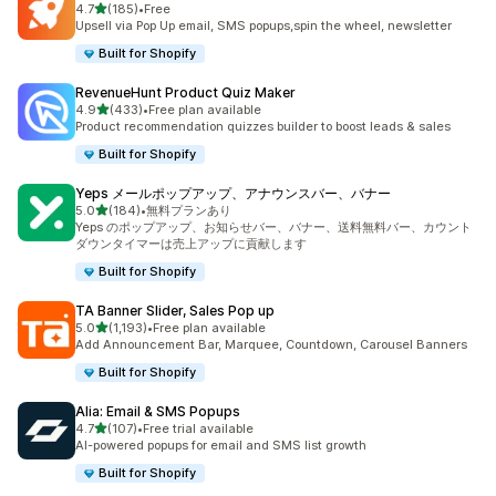
5つ星中
4.7
(185)
•
Free
合計レビュー数：185件
Upsell via Pop Up email, SMS popups,spin the wheel, newsletter
Built for Shopify
RevenueHunt Product Quiz Maker
5つ星中
4.9
(433)
•
Free plan available
合計レビュー数：433件
Product recommendation quizzes builder to boost leads & sales
Built for Shopify
Yeps メールポップアップ、アナウンスバー、バナー
5つ星中
5.0
(184)
•
無料プランあり
合計レビュー数：184件
Yeps のポップアップ、お知らせバー、バナー、送料無料バー、カウント
ダウンタイマーは売上アップに貢献します
Built for Shopify
TA Banner Slider, Sales Pop up
5つ星中
5.0
(1,193)
•
Free plan available
合計レビュー数：1193件
Add Announcement Bar, Marquee, Countdown, Carousel Banners
Built for Shopify
Alia: Email & SMS Popups
5つ星中
4.7
(107)
•
Free trial available
合計レビュー数：107件
AI-powered popups for email and SMS list growth
Built for Shopify