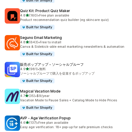
Built for Shopify
Quiz Kit: Product Quiz Maker
5つ星中
4.8
(160)
•
Free plan available
合計レビュー数：160件
Product recommendation quiz builder (eg skincare quiz)
Built for Shopify
Seguno Email Marketing
5つ星中
4.8
(643)
•
Free to install
合計レビュー数：643件
Canva & Sidekick-able email marketing newsletters & automation
Built for Shopify
販売ポップアップ ‑ ソーシャルプルーフ
5つ星中
4.9
(981)
•
無料
合計レビュー数：981件
ソーシャルプルーフで購入を促進するポップアップ
Built for Shopify
Magical Vacation Mode
5つ星中
4.7
(35)
•
$9/year
合計レビュー数：35件
Vacation Mode to Pause Sales + Catalog Mode to Hide Prices
Built for Shopify
AVP ‑ Age Verification Popup
5つ星中
4.6
(137)
•
Free plan available
合計レビュー数：137件
Easy age verification: 18+ pop-up for safe premium checks