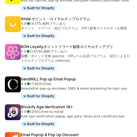
Add bar, banner, pop up window, marquee header,countdown timer
Built for Shopify
Smile ポイント・ロイヤルティプログラム
5つ星中
4.9
(4,177)
•
無料プランあり
合計レビュー数：4177件
ポイント、リワード、紹介プログラム、VIPで顧客ロイヤルティを構築
Built for Shopify
BON Loyaltyポイントリワード顧客ロイヤルティアプリ
5つ星中
5.0
(1,809)
•
無料プランあり
合計レビュー数：1809件
報酬、ポイント交換 (points)、VIPレベル会員プログラム、紹介によるロ
イヤルティプログラム (referral)
Built for Shopify
SendWILL Pop up Email Popup
5つ星中
4.9
(7,480)
•
Free
合計レビュー数：7480件
Newsletter pop-up windows, SMS & email marketing for sign-ups
Built for Shopify
Blockify Age Verification 18+
5つ星中
4.9
(299)
•
Free to install
合計レビュー数：299件
Add age verification popup, age gate, terms and conditions box
Built for Shopify
Email PopUp & Pop Up Discount