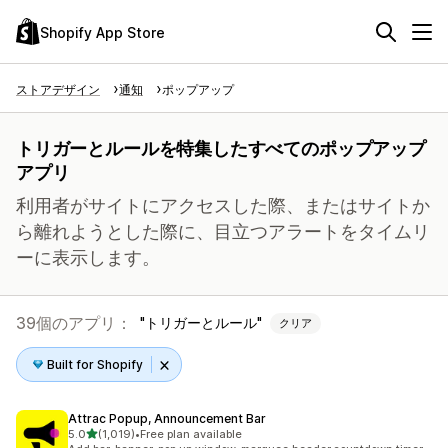
Shopify App Store
ストアデザイン
通知
ポップアップ
トリガーとルールを特集したすべてのポップアップ
アプリ
利用者がサイトにアクセスした際、またはサイトか
ら離れようとした際に、目立つアラートをタイムリ
ーに表示します。
39個のアプリ：
トリガーとルール
クリア
Built for Shopify
Attrac Popup, Announcement Bar
5つ星中
5.0
(1,019)
•
Free plan available
合計レビュー数：1019件