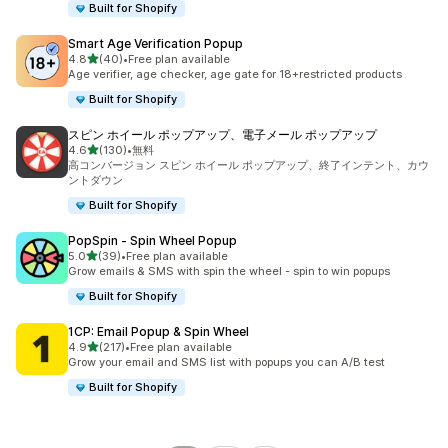
Built for Shopify
Smart Age Verification Popup
5つ星中
4.8
(40)
•
Free plan available
合計レビュー数：40件
Age verifier, age checker, age gate for 18+restricted products
Built for Shopify
スピン ホイール ポップアップ、電子メール ポップアップ
5つ星中
4.6
(130)
•
無料
合計レビュー数：130件
高コンバージョン スピン ホイール ポップアップ、終了インテント、カウ
ントダウン
Built for Shopify
PopSpin ‑ Spin Wheel Popup
5つ星中
5.0
(39)
•
Free plan available
合計レビュー数：39件
Grow emails & SMS with spin the wheel - spin to win popups
Built for Shopify
1CP: Email Popup & Spin Wheel
5つ星中
4.9
(217)
•
Free plan available
合計レビュー数：217件
Grow your email and SMS list with popups you can A/B test
Built for Shopify