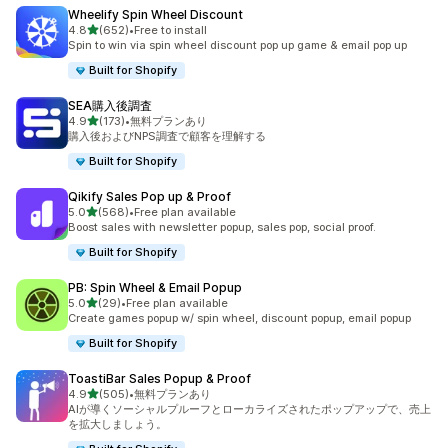
Wheelify Spin Wheel Discount
5つ星中
4.8
(652)
•
Free to install
合計レビュー数：652件
Spin to win via spin wheel discount pop up game & email pop up
Built for Shopify
SEA購入後調査
5つ星中
4.9
(173)
•
無料プランあり
合計レビュー数：173件
購入後およびNPS調査で顧客を理解する
Built for Shopify
Qikify Sales Pop up & Proof
5つ星中
5.0
(568)
•
Free plan available
合計レビュー数：568件
Boost sales with newsletter popup, sales pop, social proof.
Built for Shopify
PB: Spin Wheel & Email Popup
5つ星中
5.0
(29)
•
Free plan available
合計レビュー数：29件
Create games popup w/ spin wheel, discount popup, email popup
Built for Shopify
ToastiBar Sales Popup & Proof
5つ星中
4.9
(505)
•
無料プランあり
合計レビュー数：505件
AIが導くソーシャルプルーフとローカライズされたポップアップで、売上
を拡大しましょう。