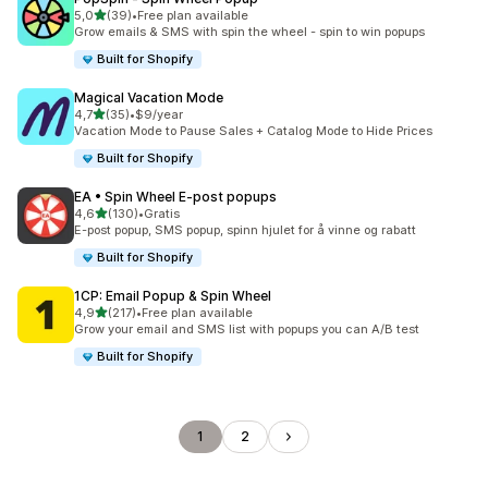
av 5 stjerner
5,0
(39)
•
Free plan available
Totalt 39 omtaler
Grow emails & SMS with spin the wheel - spin to win popups
Built for Shopify
Magical Vacation Mode
av 5 stjerner
4,7
(35)
•
$9/year
Totalt 35 omtaler
Vacation Mode to Pause Sales + Catalog Mode to Hide Prices
Built for Shopify
EA • Spin Wheel E‑post popups
av 5 stjerner
4,6
(130)
•
Gratis
Totalt 130 omtaler
E-post popup, SMS popup, spinn hjulet for å vinne og rabatt
Built for Shopify
1CP: Email Popup & Spin Wheel
av 5 stjerner
4,9
(217)
•
Free plan available
Totalt 217 omtaler
Grow your email and SMS list with popups you can A/B test
Built for Shopify
1
2