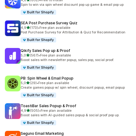
4,8
(652)
•
Free to install
Totalt 652 omtaler
Spin to win via spin wheel discount pop up game & email pop up
Built for Shopify
SEA Post Purchase Survey Quiz
av 5 stjerner
4,9
(173)
•
Free plan available
Totalt 173 omtaler
Post Purchase Survey for Attribution & Quiz for Recommendation
Built for Shopify
Qikify Sales Pop up & Proof
av 5 stjerner
5,0
(567)
•
Free plan available
Totalt 567 omtaler
Boost sales with newsletter popup, sales pop, social proof.
Built for Shopify
PB: Spin Wheel & Email Popup
av 5 stjerner
5,0
(29)
•
Free plan available
Totalt 29 omtaler
Create games popup w/ spin wheel, discount popup, email popup
Built for Shopify
ToastiBar Sales Popup & Proof
av 5 stjerner
4,9
(505)
•
Free plan available
Totalt 505 omtaler
Boost sales with AI-guided sales popup & social proof pop up.
Built for Shopify
Seguno Email Marketing