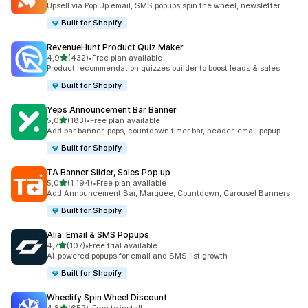
Upsell via Pop Up email, SMS popups,spin the wheel, newsletter
Built for Shopify
RevenueHunt Product Quiz Maker
av 5 stjerner
4,9
(432)
•
Free plan available
Totalt 432 omtaler
Product recommendation quizzes builder to boost leads & sales
Built for Shopify
Yeps Announcement Bar Banner
av 5 stjerner
5,0
(183)
•
Free plan available
Totalt 183 omtaler
Add bar banner, pops, countdown timer bar, header, email popup
Built for Shopify
TA Banner Slider, Sales Pop up
av 5 stjerner
5,0
(1 194)
•
Free plan available
Totalt 1194 omtaler
Add Announcement Bar, Marquee, Countdown, Carousel Banners
Built for Shopify
Alia: Email & SMS Popups
av 5 stjerner
4,7
(107)
•
Free trial available
Totalt 107 omtaler
AI-powered popups for email and SMS list growth
Built for Shopify
Wheelify Spin Wheel Discount
av 5 stjerner