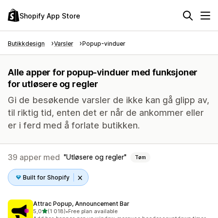
Shopify App Store
Butikkdesign
Varsler
Popup-vinduer
Alle apper for popup-vinduer med funksjoner
for utløsere og regler
Gi de besøkende varsler de ikke kan gå glipp av,
til riktig tid, enten det er når de ankommer eller
er i ferd med å forlate butikken.
39 apper med
Utløsere og regler
Tøm
Built for Shopify
Attrac Popup, Announcement Bar
av 5 stjerner
5,0
(1 018)
•
Free plan available
Totalt 1018 omtaler