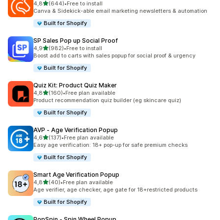
av 5 stjerner
4,8
(644)
•
Free to install
Totalt 644 omtaler
Canva & Sidekick-able email marketing newsletters & automation
Built for Shopify
SP Sales Pop up Social Proof
av 5 stjerner
4,9
(982)
•
Free to install
Totalt 982 omtaler
Boost add to carts with sales popup for social proof & urgency
Built for Shopify
Quiz Kit: Product Quiz Maker
av 5 stjerner
4,8
(160)
•
Free plan available
Totalt 160 omtaler
Product recommendation quiz builder (eg skincare quiz)
Built for Shopify
AVP ‑ Age Verification Popup
av 5 stjerner
4,6
(137)
•
Free plan available
Totalt 137 omtaler
Easy age verification: 18+ pop-up for safe premium checks
Built for Shopify
Smart Age Verification Popup
av 5 stjerner
4,8
(40)
•
Free plan available
Totalt 40 omtaler
Age verifier, age checker, age gate for 18+restricted products
Built for Shopify
PopSpin ‑ Spin Wheel Popup