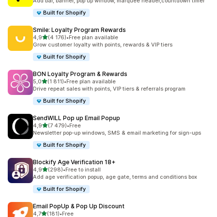
Add bar, banner, pop up window, marquee header,countdown timer
Built for Shopify
Smile: Loyalty Program Rewards
av 5 stjerner
4,9
(4 176)
•
Free plan available
Totalt 4176 omtaler
Grow customer loyalty with points, rewards & VIP tiers
Built for Shopify
BON Loyalty Program & Rewards
av 5 stjerner
5,0
(1 811)
•
Free plan available
Totalt 1811 omtaler
Drive repeat sales with points, VIP tiers & referrals program
Built for Shopify
SendWILL Pop up Email Popup
av 5 stjerner
4,9
(7 479)
•
Free
Totalt 7479 omtaler
Newsletter pop-up windows, SMS & email marketing for sign-ups
Built for Shopify
Blockify Age Verification 18+
av 5 stjerner
4,9
(298)
•
Free to install
Totalt 298 omtaler
Add age verification popup, age gate, terms and conditions box
Built for Shopify
Email PopUp & Pop Up Discount
av 5 stjerner
4,7
(181)
•
Free
Totalt 181 omtaler