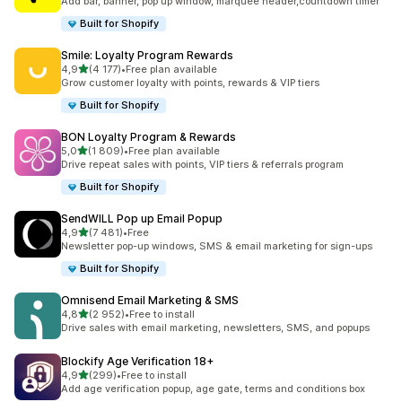
Add bar, banner, pop up window, marquee header,countdown timer
Built for Shopify
Smile: Loyalty Program Rewards
av 5 stjerner
4,9
(4 177)
•
Free plan available
Totalt 4177 omtaler
Grow customer loyalty with points, rewards & VIP tiers
Built for Shopify
BON Loyalty Program & Rewards
av 5 stjerner
5,0
(1 809)
•
Free plan available
Totalt 1809 omtaler
Drive repeat sales with points, VIP tiers & referrals program
Built for Shopify
SendWILL Pop up Email Popup
av 5 stjerner
4,9
(7 481)
•
Free
Totalt 7481 omtaler
Newsletter pop-up windows, SMS & email marketing for sign-ups
Built for Shopify
Omnisend Email Marketing & SMS
av 5 stjerner
4,8
(2 952)
•
Free to install
Totalt 2952 omtaler
Drive sales with email marketing, newsletters, SMS, and popups
Blockify Age Verification 18+
av 5 stjerner
4,9
(299)
•
Free to install
Totalt 299 omtaler
Add age verification popup, age gate, terms and conditions box