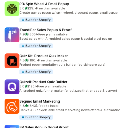
PB: Spin Wheel & Email Popup
av 5 stjerner
5,0
(29)
•
Free plan available
Totalt 29 omtaler
Create games popup w/ spin wheel, discount popup, email popup
Built for Shopify
ToastiBar Sales Popup & Proof
av 5 stjerner
4,9
(505)
•
Free plan available
Totalt 505 omtaler
Boost sales with AI-guided sales popup & social proof pop up.
Built for Shopify
Quiz Kit: Product Quiz Maker
av 5 stjerner
4,8
(160)
•
Free plan available
Totalt 160 omtaler
Product recommendation quiz builder (eg skincare quiz)
Built for Shopify
Quizell: Product Quiz Builder
av 5 stjerner
5,0
(123)
•
Free plan available
Totalt 123 omtaler
AI product quiz funnel maker for quizzes that engage & convert
Seguno Email Marketing
av 5 stjerner
4,8
(643)
•
Free to install
Totalt 643 omtaler
Canva & Sidekick-able email marketing newsletters & automation
Built for Shopify
SP Sales Pop up Social Proof