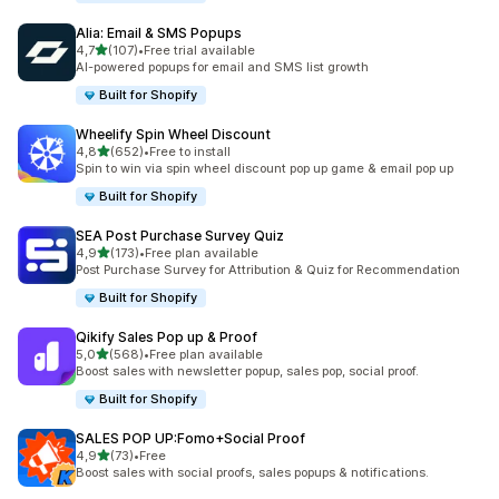
Alia: Email & SMS Popups
av 5 stjerner
4,7
(107)
•
Free trial available
Totalt 107 omtaler
AI-powered popups for email and SMS list growth
Built for Shopify
Wheelify Spin Wheel Discount
av 5 stjerner
4,8
(652)
•
Free to install
Totalt 652 omtaler
Spin to win via spin wheel discount pop up game & email pop up
Built for Shopify
SEA Post Purchase Survey Quiz
av 5 stjerner
4,9
(173)
•
Free plan available
Totalt 173 omtaler
Post Purchase Survey for Attribution & Quiz for Recommendation
Built for Shopify
Qikify Sales Pop up & Proof
av 5 stjerner
5,0
(568)
•
Free plan available
Totalt 568 omtaler
Boost sales with newsletter popup, sales pop, social proof.
Built for Shopify
SALES POP UP:Fomo+Social Proof
av 5 stjerner
4,9
(73)
•
Free
Totalt 73 omtaler
Boost sales with social proofs, sales popups & notifications.