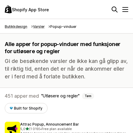
Shopify App Store
Butikkdesign
Varsler
Popup-vinduer
Alle apper for popup-vinduer med funksjoner
for utløsere og regler
Gi de besøkende varsler de ikke kan gå glipp av,
til riktig tid, enten det er når de ankommer eller
er i ferd med å forlate butikken.
451 apper med
Utløsere og regler
Tøm
Built for Shopify
Attrac Popup, Announcement Bar
av 5 stjerner
5,0
(1 019)
•
Free plan available
Totalt 1019 omtaler