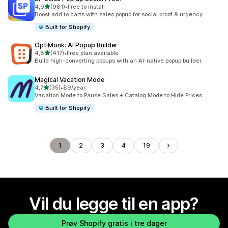
av 5 stjerner
4,9
(981)
•
Free to install
Totalt 981 omtaler
Boost add to carts with sales popup for social proof & urgency
Built for Shopify
OptiMonk: AI Popup Builder
av 5 stjerner
4,8
(417)
•
Free plan available
Totalt 417 omtaler
Build high-converting popups with an AI-native popup builder.
Magical Vacation Mode
av 5 stjerner
4,7
(35)
•
$9/year
Totalt 35 omtaler
Vacation Mode to Pause Sales + Catalog Mode to Hide Prices
Built for Shopify
1
2
3
4
19
Vil du legge til en app?
Prøv Shopify gratis i tre dager