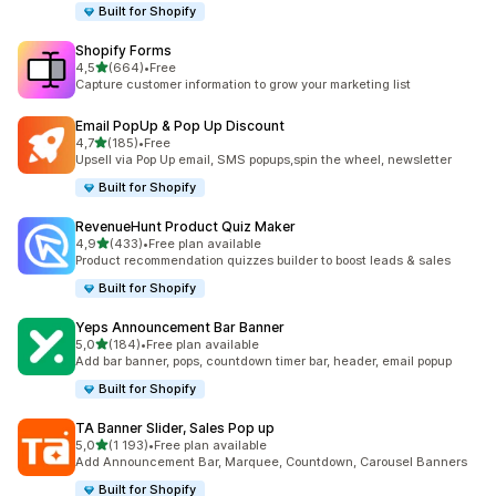
Built for Shopify
Shopify Forms
av 5 stjerner
4,5
(664)
•
Free
Totalt 664 omtaler
Capture customer information to grow your marketing list
Email PopUp & Pop Up Discount
av 5 stjerner
4,7
(185)
•
Free
Totalt 185 omtaler
Upsell via Pop Up email, SMS popups,spin the wheel, newsletter
Built for Shopify
RevenueHunt Product Quiz Maker
av 5 stjerner
4,9
(433)
•
Free plan available
Totalt 433 omtaler
Product recommendation quizzes builder to boost leads & sales
Built for Shopify
Yeps Announcement Bar Banner
av 5 stjerner
5,0
(184)
•
Free plan available
Totalt 184 omtaler
Add bar banner, pops, countdown timer bar, header, email popup
Built for Shopify
TA Banner Slider, Sales Pop up
av 5 stjerner
5,0
(1 193)
•
Free plan available
Totalt 1193 omtaler
Add Announcement Bar, Marquee, Countdown, Carousel Banners
Built for Shopify