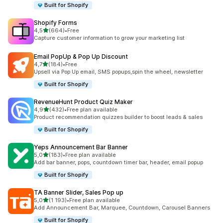
Built for Shopify
Shopify Forms
av 5 stjerner
4,5
(664)
•
Free
Totalt 664 omtaler
Capture customer information to grow your marketing list
Email PopUp & Pop Up Discount
av 5 stjerner
4,7
(184)
•
Free
Totalt 184 omtaler
Upsell via Pop Up email, SMS popups,spin the wheel, newsletter
Built for Shopify
RevenueHunt Product Quiz Maker
av 5 stjerner
4,9
(432)
•
Free plan available
Totalt 432 omtaler
Product recommendation quizzes builder to boost leads & sales
Built for Shopify
Yeps Announcement Bar Banner
av 5 stjerner
5,0
(183)
•
Free plan available
Totalt 183 omtaler
Add bar banner, pops, countdown timer bar, header, email popup
Built for Shopify
TA Banner Slider, Sales Pop up
av 5 stjerner
5,0
(1 193)
•
Free plan available
Totalt 1193 omtaler
Add Announcement Bar, Marquee, Countdown, Carousel Banners
Built for Shopify