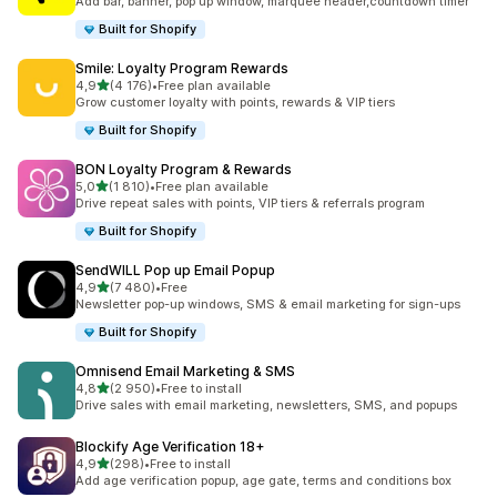
Add bar, banner, pop up window, marquee header,countdown timer
Built for Shopify
Smile: Loyalty Program Rewards
av 5 stjerner
4,9
(4 176)
•
Free plan available
Totalt 4176 omtaler
Grow customer loyalty with points, rewards & VIP tiers
Built for Shopify
BON Loyalty Program & Rewards
av 5 stjerner
5,0
(1 810)
•
Free plan available
Totalt 1810 omtaler
Drive repeat sales with points, VIP tiers & referrals program
Built for Shopify
SendWILL Pop up Email Popup
av 5 stjerner
4,9
(7 480)
•
Free
Totalt 7480 omtaler
Newsletter pop-up windows, SMS & email marketing for sign-ups
Built for Shopify
Omnisend Email Marketing & SMS
av 5 stjerner
4,8
(2 950)
•
Free to install
Totalt 2950 omtaler
Drive sales with email marketing, newsletters, SMS, and popups
Blockify Age Verification 18+
av 5 stjerner
4,9
(298)
•
Free to install
Totalt 298 omtaler
Add age verification popup, age gate, terms and conditions box