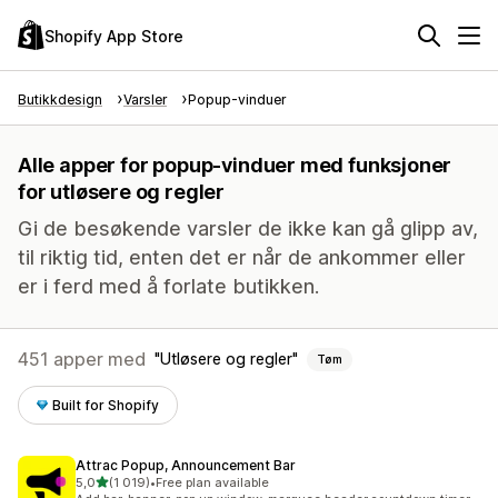
Shopify App Store
Butikkdesign
Varsler
Popup-vinduer
Alle apper for popup-vinduer med funksjoner
for utløsere og regler
Gi de besøkende varsler de ikke kan gå glipp av,
til riktig tid, enten det er når de ankommer eller
er i ferd med å forlate butikken.
451 apper med
Utløsere og regler
Tøm
Built for Shopify
Attrac Popup, Announcement Bar
av 5 stjerner
5,0
(1 019)
•
Free plan available
Totalt 1019 omtaler