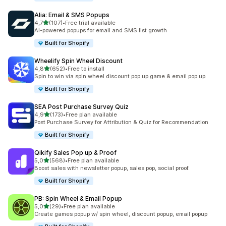
Alia: Email & SMS Popups
av 5 stjerner
4,7
(107)
•
Free trial available
Totalt 107 omtaler
AI-powered popups for email and SMS list growth
Built for Shopify
Wheelify Spin Wheel Discount
av 5 stjerner
4,8
(652)
•
Free to install
Totalt 652 omtaler
Spin to win via spin wheel discount pop up game & email pop up
Built for Shopify
SEA Post Purchase Survey Quiz
av 5 stjerner
4,9
(173)
•
Free plan available
Totalt 173 omtaler
Post Purchase Survey for Attribution & Quiz for Recommendation
Built for Shopify
Qikify Sales Pop up & Proof
av 5 stjerner
5,0
(568)
•
Free plan available
Totalt 568 omtaler
Boost sales with newsletter popup, sales pop, social proof.
Built for Shopify
PB: Spin Wheel & Email Popup
av 5 stjerner
5,0
(29)
•
Free plan available
Totalt 29 omtaler
Create games popup w/ spin wheel, discount popup, email popup