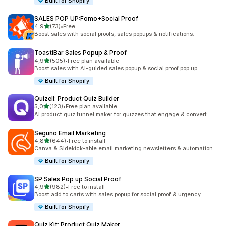
Built for Shopify
SALES POP UP:Fomo+Social Proof
av 5 stjerner
4,9
(73)
•
Free
Totalt 73 omtaler
Boost sales with social proofs, sales popups & notifications.
ToastiBar Sales Popup & Proof
av 5 stjerner
4,9
(505)
•
Free plan available
Totalt 505 omtaler
Boost sales with AI-guided sales popup & social proof pop up.
Built for Shopify
Quizell: Product Quiz Builder
av 5 stjerner
5,0
(123)
•
Free plan available
Totalt 123 omtaler
AI product quiz funnel maker for quizzes that engage & convert
Seguno Email Marketing
av 5 stjerner
4,8
(644)
•
Free to install
Totalt 644 omtaler
Canva & Sidekick-able email marketing newsletters & automation
Built for Shopify
SP Sales Pop up Social Proof
av 5 stjerner
4,9
(982)
•
Free to install
Totalt 982 omtaler
Boost add to carts with sales popup for social proof & urgency
Built for Shopify
Quiz Kit: Product Quiz Maker