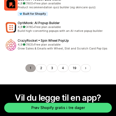
av 5 stjerner
4,8
(160)
•
Free plan available
Totalt 160 omtaler
Product recommendation quiz builder (eg skincare quiz)
Built for Shopify
OptiMonk: AI Popup Builder
av 5 stjerner
4,8
(418)
•
Free plan available
Totalt 418 omtaler
Build high-converting popups with an AI-native popup builder.
CrazyRocket • Spin Wheel PopUp
av 5 stjerner
4,9
(163)
•
Free plan available
Totalt 163 omtaler
Grow Sales & Emails with Wheel, Slot and Scratch Card Pop Ups
1
2
3
4
19
Vil du legge til en app?
Prøv Shopify gratis i tre dager