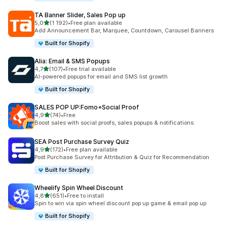
TA Banner Slider, Sales Pop up
av 5 stjerner
5,0
(1 192)
•
Free plan available
Totalt 1192 omtaler
Add Announcement Bar, Marquee, Countdown, Carousel Banners
Built for Shopify
Alia: Email & SMS Popups
av 5 stjerner
4,7
(107)
•
Free trial available
Totalt 107 omtaler
AI-powered popups for email and SMS list growth
Built for Shopify
SALES POP UP:Fomo+Social Proof
av 5 stjerner
4,9
(74)
•
Free
Totalt 74 omtaler
Boost sales with social proofs, sales popups & notifications.
SEA Post Purchase Survey Quiz
av 5 stjerner
4,9
(172)
•
Free plan available
Totalt 172 omtaler
Post Purchase Survey for Attribution & Quiz for Recommendation
Built for Shopify
Wheelify Spin Wheel Discount
av 5 stjerner
4,8
(651)
•
Free to install
Totalt 651 omtaler
Spin to win via spin wheel discount pop up game & email pop up
Built for Shopify