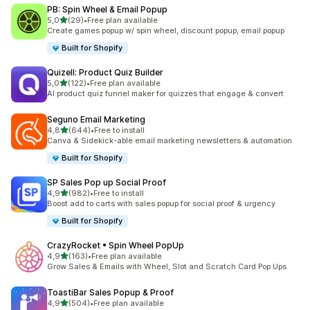
PB: Spin Wheel & Email Popup
av 5 stjerner
5,0
(29)
•
Free plan available
Totalt 29 omtaler
Create games popup w/ spin wheel, discount popup, email popup
Built for Shopify
Quizell: Product Quiz Builder
av 5 stjerner
5,0
(122)
•
Free plan available
Totalt 122 omtaler
AI product quiz funnel maker for quizzes that engage & convert
Seguno Email Marketing
av 5 stjerner
4,8
(644)
•
Free to install
Totalt 644 omtaler
Canva & Sidekick-able email marketing newsletters & automation
Built for Shopify
SP Sales Pop up Social Proof
av 5 stjerner
4,9
(982)
•
Free to install
Totalt 982 omtaler
Boost add to carts with sales popup for social proof & urgency
Built for Shopify
CrazyRocket • Spin Wheel PopUp
av 5 stjerner
4,9
(163)
•
Free plan available
Totalt 163 omtaler
Grow Sales & Emails with Wheel, Slot and Scratch Card Pop Ups
ToastiBar Sales Popup & Proof
av 5 stjerner
4,9
(504)
•
Free plan available
Totalt 504 omtaler