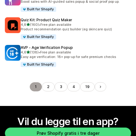
Boost sales with AI-guided sales popup & social proof pop up.
Built for Shopify
Quiz Kit: Product Quiz Maker
av 5 stjerner
4,8
(160)
•
Free plan available
Totalt 160 omtaler
Product recommendation quiz builder (eg skincare quiz)
Built for Shopify
AVP ‑ Age Verification Popup
av 5 stjerner
4,6
(138)
•
Free plan available
Totalt 138 omtaler
Easy age verification: 18+ pop-up for safe premium checks
Built for Shopify
1
2
3
4
19
Vil du legge til en app?
Prøv Shopify gratis i tre dager