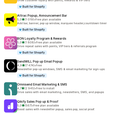
Grow customer loyalty with points, rewards & VIP tiers
Built for Shopify
Attrac Popup, Announcement Bar
av 5 stjerner
5,0
(1 019)
•
Free plan available
Totalt 1019 omtaler
Add bar, banner, pop up window, marquee header,countdown timer
Built for Shopify
BON Loyalty Program & Rewards
av 5 stjerner
5,0
(1 808)
•
Free plan available
Totalt 1808 omtaler
Drive repeat sales with points, VIP tiers & referrals program
Built for Shopify
SendWILL Pop up Email Popup
av 5 stjerner
4,9
(7 474)
•
Free
Totalt 7474 omtaler
Newsletter pop-up windows, SMS & email marketing for sign-ups
Built for Shopify
Omnisend Email Marketing & SMS
av 5 stjerner
4,7
(2 945)
•
Free to install
Totalt 2945 omtaler
Drive sales with email marketing, newsletters, SMS, and popups
Qikify Sales Pop up & Proof
av 5 stjerner
5,0
(567)
•
Free plan available
Totalt 567 omtaler
Boost sales with newsletter popup, sales pop, social proof.