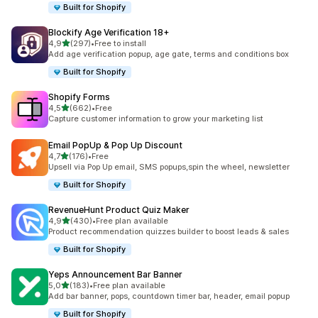
Built for Shopify
Blockify Age Verification 18+
av 5 stjerner
4,9
(297)
•
Free to install
Totalt 297 omtaler
Add age verification popup, age gate, terms and conditions box
Built for Shopify
Shopify Forms
av 5 stjerner
4,5
(662)
•
Free
Totalt 662 omtaler
Capture customer information to grow your marketing list
Email PopUp & Pop Up Discount
av 5 stjerner
4,7
(176)
•
Free
Totalt 176 omtaler
Upsell via Pop Up email, SMS popups,spin the wheel, newsletter
Built for Shopify
RevenueHunt Product Quiz Maker
av 5 stjerner
4,9
(430)
•
Free plan available
Totalt 430 omtaler
Product recommendation quizzes builder to boost leads & sales
Built for Shopify
Yeps Announcement Bar Banner
av 5 stjerner
5,0
(183)
•
Free plan available
Totalt 183 omtaler
Add bar banner, pops, countdown timer bar, header, email popup
Built for Shopify