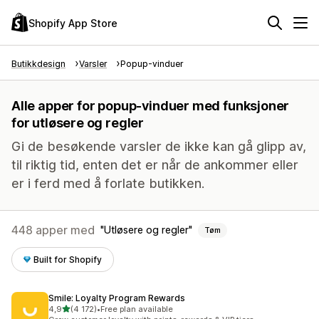
Shopify App Store
Butikkdesign
Varsler
Popup-vinduer
Alle apper for popup-vinduer med funksjoner
for utløsere og regler
Gi de besøkende varsler de ikke kan gå glipp av,
til riktig tid, enten det er når de ankommer eller
er i ferd med å forlate butikken.
448 apper med
Utløsere og regler
Tøm
Built for Shopify
Smile: Loyalty Program Rewards
av 5 stjerner
4,9
(4 172)
•
Free plan available
Totalt 4172 omtaler