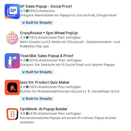
SP Sales Popup ‑ Social Proof
von 5 Sternen
4,9
(982)
•
Kostenlos
982 Rezensionen insgesamt
Steigere Warenkörbe mit Popups für Social Proof, Dringlichkeit
Built for Shopify
CrazyRocket • Spin Wheel PopUp
von 5 Sternen
4,9
(163)
•
Kostenloser Plan verfügbar
163 Rezensionen insgesamt
Mehr Umsatz und E-Mails mit Glücksrad-, Spielautomaten- und
Rubbellos-Pop-ups
ToastiBar Sales Popup & Proof
von 5 Sternen
4,9
(504)
•
Kostenloser Plan verfügbar
504 Rezensionen insgesamt
Steigern Sie Verkäufe mit KI Social Proof und lokalen Popups
Built for Shopify
Quiz Kit: Product Quiz Maker
von 5 Sternen
4,8
(160)
•
Kostenloser Plan verfügbar
160 Rezensionen insgesamt
Builder für Produktempfehlungs-Quizze (z. B. Hautpflege-Quiz)
Built for Shopify
OptiMonk: AI Popup Builder
von 5 Sternen
4,8
(418)
•
Kostenloser Plan verfügbar
418 Rezensionen insgesamt
Konversionsstarke Popups mit einem KI-nativen Popup-Builder
erstellen.