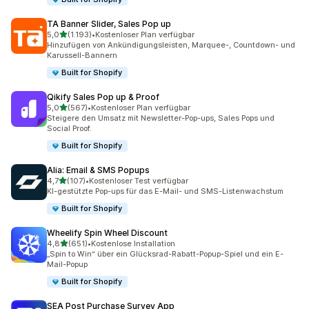
TA Banner Slider, Sales Pop up
von 5 Sternen
5,0
(1.193)
•
Kostenloser Plan verfügbar
1193 Rezensionen insgesamt
Hinzufügen von Ankündigungsleisten, Marquee-, Countdown- und
Karussell-Bannern
Built for Shopify
Qikify Sales Pop up & Proof
von 5 Sternen
5,0
(567)
•
Kostenloser Plan verfügbar
567 Rezensionen insgesamt
Steigere den Umsatz mit Newsletter-Pop-ups, Sales Pops und
Social Proof.
Built for Shopify
Alia: Email & SMS Popups
von 5 Sternen
4,7
(107)
•
Kostenloser Test verfügbar
107 Rezensionen insgesamt
KI-gestützte Pop-ups für das E-Mail- und SMS-Listenwachstum
Built for Shopify
Wheelify Spin Wheel Discount
von 5 Sternen
4,8
(651)
•
Kostenlose Installation
651 Rezensionen insgesamt
„Spin to Win“ über ein Glücksrad-Rabatt-Popup-Spiel und ein E-
Mail-Popup
Built for Shopify
SEA Post Purchase Survey App