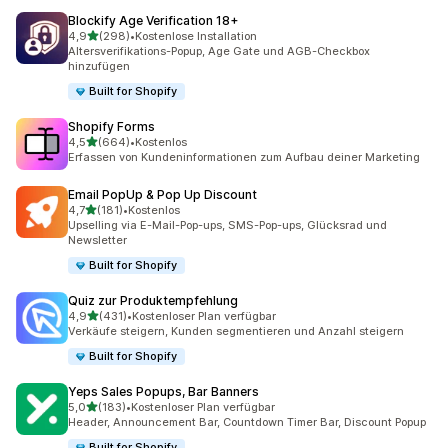
Blockify Age Verification 18+
von 5 Sternen
4,9
(298)
•
Kostenlose Installation
298 Rezensionen insgesamt
Altersverifikations-Popup, Age Gate und AGB-Checkbox
hinzufügen
Built for Shopify
Shopify Forms
von 5 Sternen
4,5
(664)
•
Kostenlos
664 Rezensionen insgesamt
Erfassen von Kundeninformationen zum Aufbau deiner Marketing
Email PopUp & Pop Up Discount
von 5 Sternen
4,7
(181)
•
Kostenlos
181 Rezensionen insgesamt
Upselling via E-Mail-Pop-ups, SMS-Pop-ups, Glücksrad und
Newsletter
Built for Shopify
Quiz zur Produktempfehlung
von 5 Sternen
4,9
(431)
•
Kostenloser Plan verfügbar
431 Rezensionen insgesamt
Verkäufe steigern, Kunden segmentieren und Anzahl steigern
Built for Shopify
Yeps Sales Popups, Bar Banners
von 5 Sternen
5,0
(183)
•
Kostenloser Plan verfügbar
183 Rezensionen insgesamt
Header, Announcement Bar, Countdown Timer Bar, Discount Popup
Built for Shopify