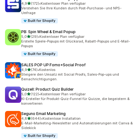
von 5 Sternen
4,9
(172)
•
Kostenloser Plan verfügbar
172 Rezensionen insgesamt
Verstehen Sie Ihre Kunden durch Post-Purchase- und NPS-
Umfrage
Built for Shopify
PB: Spin Wheel & Email Popup
von 5 Sternen
5,0
(29)
•
Kostenloser Plan verfügbar
29 Rezensionen insgesamt
Erstelle Spiele-Popups mit Glücksrad, Rabatt-Popups und E-Mail-
Popups
Built for Shopify
SALES POP UP:Fomo+Social Proof
von 5 Sternen
4,9
(74)
•
Kostenlos
74 Rezensionen insgesamt
Steigere den Umsatz mit Social Proofs, Sales-Pop-ups und
Benachrichtigungen.
Quizell: Product Quiz Builder
von 5 Sternen
5,0
(122)
•
Kostenloser Plan verfügbar
122 Rezensionen insgesamt
KI-Ersteller für Produkt-Quiz-Funnel für Quizze, die begeistern &
konvertieren
Seguno Email Marketing
von 5 Sternen
4,8
(644)
•
Kostenlose Installation
644 Rezensionen insgesamt
E-Mail-Marketing-Newsletter und Automatisierungen mit Canva &
Sidekick
Built for Shopify