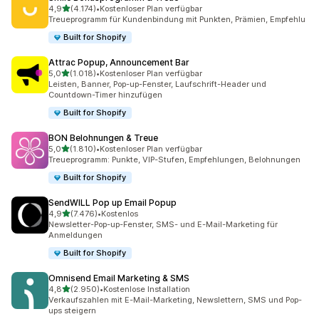
von 5 Sternen
4,9
(4.174)
•
Kostenloser Plan verfügbar
4174 Rezensionen insgesamt
Treueprogramm für Kundenbindung mit Punkten, Prämien, Empfehlu
Built for Shopify
Attrac Popup, Announcement Bar
von 5 Sternen
5,0
(1.018)
•
Kostenloser Plan verfügbar
1018 Rezensionen insgesamt
Leisten, Banner, Pop-up-Fenster, Laufschrift-Header und
Countdown-Timer hinzufügen
Built for Shopify
BON Belohnungen & Treue
von 5 Sternen
5,0
(1.810)
•
Kostenloser Plan verfügbar
1810 Rezensionen insgesamt
Treueprogramm: Punkte, VIP-Stufen, Empfehlungen, Belohnungen
Built for Shopify
SendWILL Pop up Email Popup
von 5 Sternen
4,9
(7.476)
•
Kostenlos
7476 Rezensionen insgesamt
Newsletter-Pop-up-Fenster, SMS- und E-Mail-Marketing für
Anmeldungen
Built for Shopify
Omnisend Email Marketing & SMS
von 5 Sternen
4,8
(2.950)
•
Kostenlose Installation
2950 Rezensionen insgesamt
Verkaufszahlen mit E-Mail-Marketing, Newslettern, SMS und Pop-
ups steigern