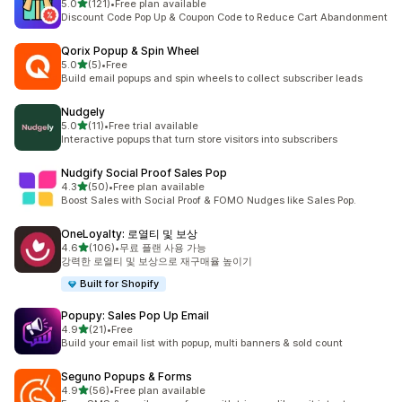
별 5개 중
5.0
(121)
•
Free plan available
총 리뷰 121개
Discount Code Pop Up & Coupon Code to Reduce Cart Abandonment
Qorix Popup & Spin Wheel
별 5개 중
5.0
(5)
•
Free
총 리뷰 5개
Build email popups and spin wheels to collect subscriber leads
Nudgely
별 5개 중
5.0
(11)
•
Free trial available
총 리뷰 11개
Interactive popups that turn store visitors into subscribers
Nudgify Social Proof Sales Pop
별 5개 중
4.3
(50)
•
Free plan available
총 리뷰 50개
Boost Sales with Social Proof & FOMO Nudges like Sales Pop.
OneLoyalty: 로열티 및 보상
별 5개 중
4.6
(106)
•
무료 플랜 사용 가능
총 리뷰 106개
강력한 로열티 및 보상으로 재구매율 높이기
Built for Shopify
Popupy: Sales Pop Up Email
별 5개 중
4.9
(21)
•
Free
총 리뷰 21개
Build your email list with popup, multi banners & sold count
Seguno Popups & Forms
별 5개 중
4.9
(56)
•
Free plan available
총 리뷰 56개