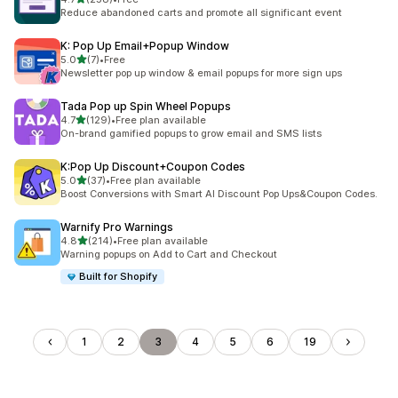
총 리뷰 258개
Reduce abandoned carts and promote all significant event
K: Pop Up Email+Popup Window
별 5개 중
5.0
(7)
•
Free
총 리뷰 7개
Newsletter pop up window & email popups for more sign ups
Tada Pop up Spin Wheel Popups
별 5개 중
4.7
(129)
•
Free plan available
총 리뷰 129개
On-brand gamified popups to grow email and SMS lists
K:Pop Up Discount+Coupon Codes
별 5개 중
5.0
(37)
•
Free plan available
총 리뷰 37개
Boost Conversions with Smart AI Discount Pop Ups&Coupon Codes.
Warnify Pro Warnings
별 5개 중
4.8
(214)
•
Free plan available
총 리뷰 214개
Warning popups on Add to Cart and Checkout
Built for Shopify
1
2
3
4
5
6
19