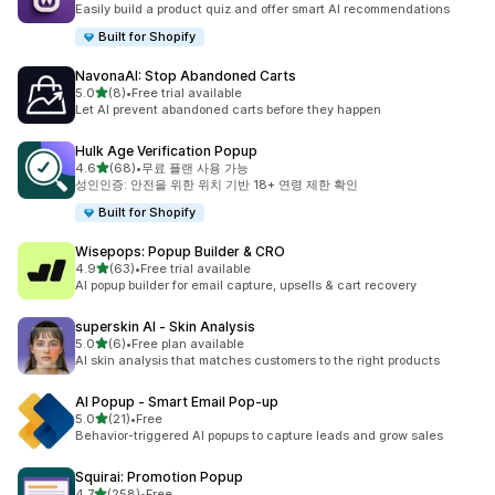
Easily build a product quiz and offer smart AI recommendations
Built for Shopify
NavonaAI: Stop Abandoned Carts
별 5개 중
5.0
(8)
•
Free trial available
총 리뷰 8개
Let AI prevent abandoned carts before they happen
Hulk Age Verification Popup
별 5개 중
4.6
(68)
•
무료 플랜 사용 가능
총 리뷰 68개
성인인증: 안전을 위한 위치 기반 18+ 연령 제한 확인
Built for Shopify
Wisepops: Popup Builder & CRO
별 5개 중
4.9
(63)
•
Free trial available
총 리뷰 63개
AI popup builder for email capture, upsells & cart recovery
superskin AI ‑ Skin Analysis
별 5개 중
5.0
(6)
•
Free plan available
총 리뷰 6개
AI skin analysis that matches customers to the right products
AI Popup ‑ Smart Email Pop‑up
별 5개 중
5.0
(21)
•
Free
총 리뷰 21개
Behavior-triggered AI popups to capture leads and grow sales
Squirai: Promotion Popup
별 5개 중
4.7
(258)
•
Free