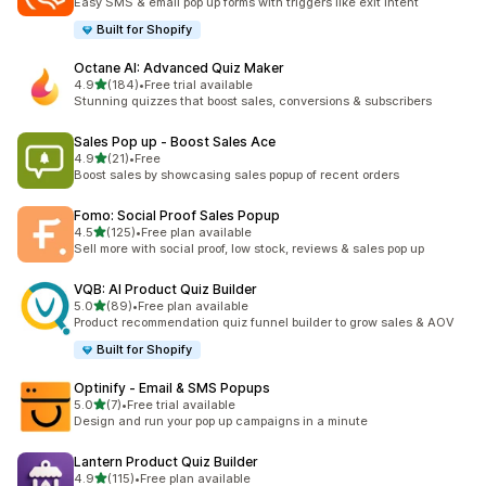
Easy SMS & email pop up forms with triggers like exit intent
Built for Shopify
Octane AI: Advanced Quiz Maker
별 5개 중
4.9
(184)
•
Free trial available
총 리뷰 184개
Stunning quizzes that boost sales, conversions & subscribers
Sales Pop up ‑ Boost Sales Ace
별 5개 중
4.9
(21)
•
Free
총 리뷰 21개
Boost sales by showcasing sales popup of recent orders
Fomo: Social Proof Sales Popup
별 5개 중
4.5
(125)
•
Free plan available
총 리뷰 125개
Sell more with social proof, low stock, reviews & sales pop up
VQB: AI Product Quiz Builder
별 5개 중
5.0
(89)
•
Free plan available
총 리뷰 89개
Product recommendation quiz funnel builder to grow sales & AOV
Built for Shopify
Optinify ‑ Email & SMS Popups
별 5개 중
5.0
(7)
•
Free trial available
총 리뷰 7개
Design and run your pop up campaigns in a minute
Lantern Product Quiz Builder
별 5개 중
4.9
(115)
•
Free plan available
총 리뷰 115개