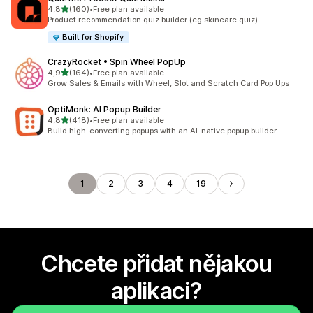
z 5 hvězd
4,8
(160)
•
Free plan available
Celkový počet recenzí: 160
Product recommendation quiz builder (eg skincare quiz)
Built for Shopify
CrazyRocket • Spin Wheel PopUp
z 5 hvězd
4,9
(164)
•
Free plan available
Celkový počet recenzí: 164
Grow Sales & Emails with Wheel, Slot and Scratch Card Pop Ups
OptiMonk: AI Popup Builder
z 5 hvězd
4,8
(418)
•
Free plan available
Celkový počet recenzí: 418
Build high-converting popups with an AI-native popup builder.
1
2
3
4
19
Chcete přidat nějakou
aplikaci?