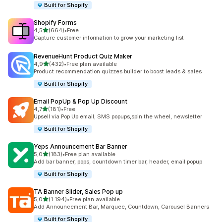
Built for Shopify
Shopify Forms
z 5 hvězd
4,5
(664)
•
Free
Celkový počet recenzí: 664
Capture customer information to grow your marketing list
RevenueHunt Product Quiz Maker
z 5 hvězd
4,9
(432)
•
Free plan available
Celkový počet recenzí: 432
Product recommendation quizzes builder to boost leads & sales
Built for Shopify
Email PopUp & Pop Up Discount
z 5 hvězd
4,7
(181)
•
Free
Celkový počet recenzí: 181
Upsell via Pop Up email, SMS popups,spin the wheel, newsletter
Built for Shopify
Yeps Announcement Bar Banner
z 5 hvězd
5,0
(183)
•
Free plan available
Celkový počet recenzí: 183
Add bar banner, pops, countdown timer bar, header, email popup
Built for Shopify
TA Banner Slider, Sales Pop up
z 5 hvězd
5,0
(1 194)
•
Free plan available
Celkový počet recenzí: 1194
Add Announcement Bar, Marquee, Countdown, Carousel Banners
Built for Shopify