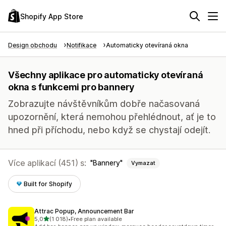
Shopify App Store
Design obchodu
Notifikace
Automaticky otevíraná okna
Všechny aplikace pro automaticky otevíraná
okna s funkcemi pro bannery
Zobrazujte návštěvníkům dobře načasovaná
upozornění, která nemohou přehlédnout, ať je to
hned při příchodu, nebo když se chystají odejít.
Více aplikací (451) s:
Bannery
Vymazat
Built for Shopify
Attrac Popup, Announcement Bar
z 5 hvězd
5,0
(1 018)
•
Free plan available
Celkový počet recenzí: 1018