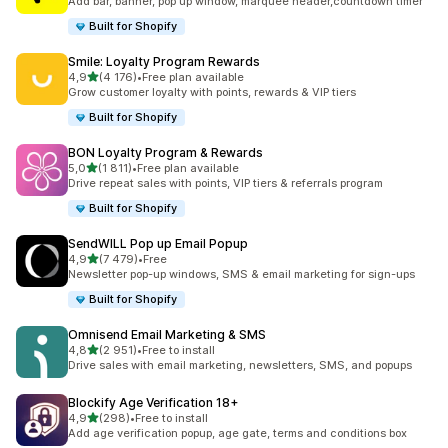
Add bar, banner, pop up window, marquee header,countdown timer
Built for Shopify
Smile: Loyalty Program Rewards
z 5 hvězd
4,9
(4 176)
•
Free plan available
Celkový počet recenzí: 4176
Grow customer loyalty with points, rewards & VIP tiers
Built for Shopify
BON Loyalty Program & Rewards
z 5 hvězd
5,0
(1 811)
•
Free plan available
Celkový počet recenzí: 1811
Drive repeat sales with points, VIP tiers & referrals program
Built for Shopify
SendWILL Pop up Email Popup
z 5 hvězd
4,9
(7 479)
•
Free
Celkový počet recenzí: 7479
Newsletter pop-up windows, SMS & email marketing for sign-ups
Built for Shopify
Omnisend Email Marketing & SMS
z 5 hvězd
4,8
(2 951)
•
Free to install
Celkový počet recenzí: 2951
Drive sales with email marketing, newsletters, SMS, and popups
Blockify Age Verification 18+
z 5 hvězd
4,9
(298)
•
Free to install
Celkový počet recenzí: 298
Add age verification popup, age gate, terms and conditions box