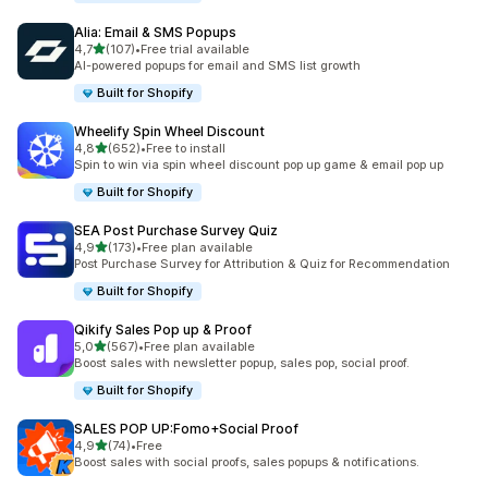
Alia: Email & SMS Popups
z 5 hvězd
4,7
(107)
•
Free trial available
Celkový počet recenzí: 107
AI-powered popups for email and SMS list growth
Built for Shopify
Wheelify Spin Wheel Discount
z 5 hvězd
4,8
(652)
•
Free to install
Celkový počet recenzí: 652
Spin to win via spin wheel discount pop up game & email pop up
Built for Shopify
SEA Post Purchase Survey Quiz
z 5 hvězd
4,9
(173)
•
Free plan available
Celkový počet recenzí: 173
Post Purchase Survey for Attribution & Quiz for Recommendation
Built for Shopify
Qikify Sales Pop up & Proof
z 5 hvězd
5,0
(567)
•
Free plan available
Celkový počet recenzí: 567
Boost sales with newsletter popup, sales pop, social proof.
Built for Shopify
SALES POP UP:Fomo+Social Proof
z 5 hvězd
4,9
(74)
•
Free
Celkový počet recenzí: 74
Boost sales with social proofs, sales popups & notifications.