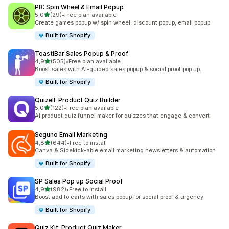
PB: Spin Wheel & Email Popup
z 5 hvězd
5,0
(29)
•
Free plan available
Celkový počet recenzí: 29
Create games popup w/ spin wheel, discount popup, email popup
Built for Shopify
ToastiBar Sales Popup & Proof
z 5 hvězd
4,9
(505)
•
Free plan available
Celkový počet recenzí: 505
Boost sales with AI-guided sales popup & social proof pop up.
Built for Shopify
Quizell: Product Quiz Builder
z 5 hvězd
5,0
(122)
•
Free plan available
Celkový počet recenzí: 122
AI product quiz funnel maker for quizzes that engage & convert
Seguno Email Marketing
z 5 hvězd
4,8
(644)
•
Free to install
Celkový počet recenzí: 644
Canva & Sidekick-able email marketing newsletters & automation
Built for Shopify
SP Sales Pop up Social Proof
z 5 hvězd
4,9
(982)
•
Free to install
Celkový počet recenzí: 982
Boost add to carts with sales popup for social proof & urgency
Built for Shopify
Quiz Kit: Product Quiz Maker