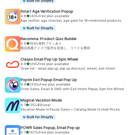
Built for Shopify
Smart Age Verification Popup
5つ星中
4.8
(40)
•
Free plan available
合計レビュー数：40件
Age verifier, age checker, age gate for 18+restricted products
Built for Shopify
Recomma: Product Quiz Builder
5つ星中
4.9
(84)
•
無料プランあり
合計レビュー数：84件
製品推薦クイズで販売を促進し、リードを獲得
Claspo Email Pop Up Spin Wheel
5つ星中
4.9
(29)
•
Free plan available
合計レビュー数：29件
Grow list - email pop up, pop up discount, wheel, exit intent
Poptin Exit Popup Email Pop Up
5つ星中
4.9
(310)
•
Free plan available
合計レビュー数：310件
Grow Sales, Email & SMS with Exit Intent Popup, Spin the Wheel
Magical Vacation Mode
5つ星中
4.7
(35)
•
$9/year
合計レビュー数：35件
Vacation Mode to Pause Sales + Catalog Mode to Hide Prices
Built for Shopify
POWR Sales Popup, Email Pop up
5つ星中
4.7
(417)
•
Free plan available
合計レビュー数：417件