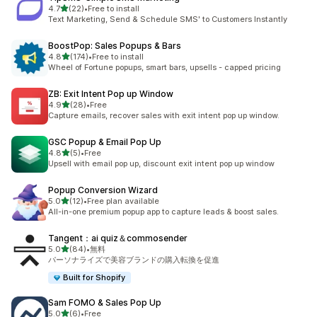
5つ星中
4.7
(22)
•
Free to install
合計レビュー数：22件
Text Marketing, Send & Schedule SMS' to Customers Instantly
BoostPop: Sales Popups & Bars
5つ星中
4.8
(174)
•
Free to install
合計レビュー数：174件
Wheel of Fortune popups, smart bars, upsells - capped pricing
ZB: Exit Intent Pop up Window
5つ星中
4.9
(28)
•
Free
合計レビュー数：28件
Capture emails, recover sales with exit intent pop up window.
GSC Popup & Email Pop Up
5つ星中
4.8
(5)
•
Free
合計レビュー数：5件
Upsell with email pop up, discount exit intent pop up window
Popup Conversion Wizard
5つ星中
5.0
(12)
•
Free plan available
合計レビュー数：12件
All-in-one premium popup app to capture leads & boost sales.
Tangent：ai quiz＆commosender
5つ星中
5.0
(84)
•
無料
合計レビュー数：84件
パーソナライズで美容ブランドの購入転換を促進
Built for Shopify
Sam FOMO & Sales Pop Up
5つ星中
5.0
(6)
•
Free