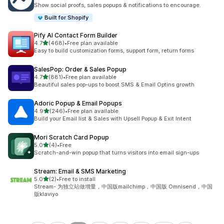
合計レビュー数：6件
Show social proofs, sales popups & notifications to encourage.
Built for Shopify
Pify AI Contact Form Builder
5つ星中
4.7
(468)
•
Free plan available
合計レビュー数：468件
Easy to build customization forms, support form, return forms
SalesPop: Order & Sales Popup
5つ星中
4.7
(881)
•
Free plan available
合計レビュー数：881件
Beautiful sales pop-ups to boost SMS & Email Optins growth
Adoric Popup & Email Popups
5つ星中
4.9
(246)
•
Free plan available
合計レビュー数：246件
Build your Email list & Sales with Upsell Popup & Exit Intent
Mori Scratch Card Popup
5つ星中
5.0
(4)
•
Free
合計レビュー数：4件
Scratch-and-win popup that turns visitors into email sign-ups
Stream: Email & SMS Marketing
5つ星中
5.0
(2)
•
Free to install
合計レビュー数：2件
Stream- 为独立站做增量，中国版mailchimp，中国版 Omnisend，中国
版klaviyo