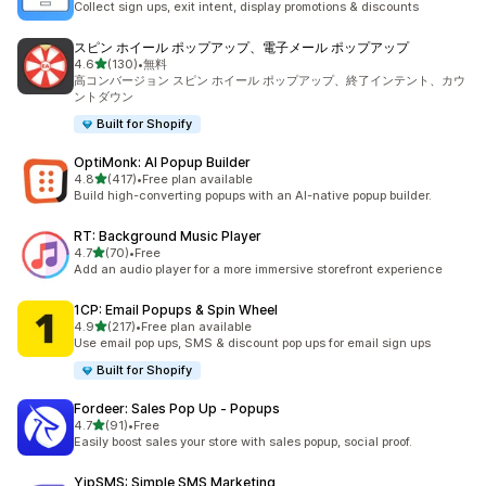
Collect sign ups, exit intent, display promotions & discounts
スピン ホイール ポップアップ、電子メール ポップアップ
5つ星中
4.6
(130)
•
無料
合計レビュー数：130件
高コンバージョン スピン ホイール ポップアップ、終了インテント、カウ
ントダウン
Built for Shopify
OptiMonk: AI Popup Builder
5つ星中
4.8
(417)
•
Free plan available
合計レビュー数：417件
Build high-converting popups with an AI-native popup builder.
RT: Background Music Player
5つ星中
4.7
(70)
•
Free
合計レビュー数：70件
Add an audio player for a more immersive storefront experience
1CP: Email Popups & Spin Wheel
5つ星中
4.9
(217)
•
Free plan available
合計レビュー数：217件
Use email pop ups, SMS & discount pop ups for email sign ups
Built for Shopify
Fordeer: Sales Pop Up ‑ Popups
5つ星中
4.7
(91)
•
Free
合計レビュー数：91件
Easily boost sales your store with sales popup, social proof.
YipSMS: Simple SMS Marketing