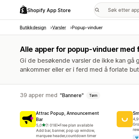
Shopify App Store
Butikkdesign
Varsler
Popup-vinduer
Alle apper for popup-vinduer med 
Gi de besøkende varsler de ikke kan gå glip
ankommer eller er i ferd med å forlate bu
39 apper med
Bannere
Tøm
Attrac Popup, Announcement
Sm
Bar
4,9
Tot
Gro
av 5 stjerner
5,0
(1 018)
•
Free plan available
Totalt 1018 omtaler
rew
Add bar, banner, pop up window,
marquee header,countdown timer