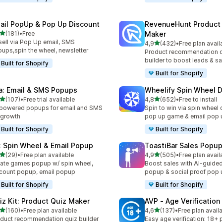
ail PopUp & Pop Up Discount
RevenueHunt Product
av 5 stjerner
(181)
•
Free
Maker
alt 181 omtaler
ell via Pop Up email, SMS
av 5 stjerner
4,9
(432)
•
Free plan avail
Totalt 432 omtaler
ups,spin the wheel, newsletter
Product recommendation 
builder to boost leads & sa
Built for Shopify
Built for Shopify
ia: Email & SMS Popups
Wheelify Spin Wheel 
av 5 stjerner
av 5 stjerner
(107)
•
Free trial available
4,8
(652)
•
Free to install
alt 107 omtaler
Totalt 652 omtaler
powered popups for email and SMS
Spin to win via spin wheel
t growth
pop up game & email pop 
Built for Shopify
Built for Shopify
: Spin Wheel & Email Popup
ToastiBar Sales Popup
av 5 stjerner
av 5 stjerner
(29)
•
Free plan available
4,9
(505)
•
Free plan avail
alt 29 omtaler
Totalt 505 omtaler
ate games popup w/ spin wheel,
Boost sales with AI-guided
count popup, email popup
popup & social proof pop 
Built for Shopify
Built for Shopify
iz Kit: Product Quiz Maker
AVP ‑ Age Verificatio
av 5 stjerner
av 5 stjerner
(160)
•
Free plan available
4,6
(137)
•
Free plan avail
alt 160 omtaler
Totalt 137 omtaler
duct recommendation quiz builder
Easy age verification: 18+