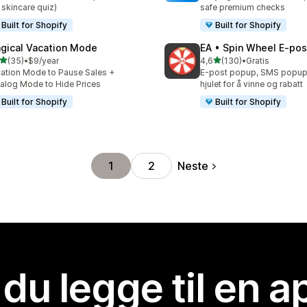
 skincare quiz)
safe premium checks
Built for Shopify
Built for Shopify
gical Vacation Mode
EA • Spin Wheel E‑po
av 5 stjerner
av 5 stjerner
(35)
•
$9/year
4,6
(130)
•
Gratis
alt 35 omtaler
Totalt 130 omtaler
ation Mode to Pause Sales +
E-post popup, SMS popup,
alog Mode to Hide Prices
hjulet for å vinne og rabatt
Built for Shopify
Built for Shopify
Neste
1
2
 du legge til en 