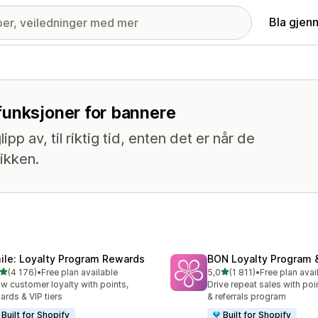
Bla gjen
funksjoner for bannere
p av, til riktig tid, enten det er når de
tikken.
ile: Loyalty Program Rewards
BON Loyalty Program 
av 5 stjerner
av 5 stjerner
(4 176)
•
Free plan available
5,0
(1 811)
•
Free plan avai
alt 4176 omtaler
Totalt 1811 omtaler
w customer loyalty with points,
Drive repeat sales with poin
ards & VIP tiers
& referrals program
Built for Shopify
Built for Shopify