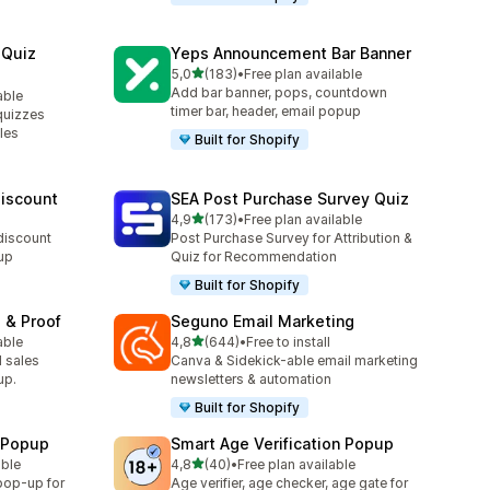
 Quiz
Yeps Announcement Bar Banner
av 5 stjerner
5,0
(183)
•
Free plan available
Totalt 183 omtaler
Add bar banner, pops, countdown
able
timer bar, header, email popup
quizzes
les
Built for Shopify
Discount
SEA Post Purchase Survey Quiz
av 5 stjerner
4,9
(173)
•
Free plan available
Totalt 173 omtaler
 discount
Post Purchase Survey for Attribution &
up
Quiz for Recommendation
Built for Shopify
 & Proof
Seguno Email Marketing
av 5 stjerner
able
4,8
(644)
•
Free to install
Totalt 644 omtaler
 sales
Canva & Sidekick-able email marketing
up.
newsletters & automation
Built for Shopify
n Popup
Smart Age Verification Popup
av 5 stjerner
able
4,8
(40)
•
Free plan available
Totalt 40 omtaler
 pop-up for
Age verifier, age checker, age gate for