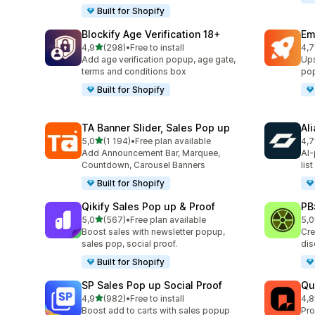
Built for Shopify
Blockify Age Verification 18+
Em
av 5 stjerner
4,9
(298)
•
Free to install
4,7
Totalt 298 omtaler
Tot
Add age verification popup, age gate,
Ups
terms and conditions box
pop
Built for Shopify
TA Banner Slider, Sales Pop up
Al
av 5 stjerner
5,0
(1 194)
•
Free plan available
4,7
Totalt 1194 omtaler
Tot
Add Announcement Bar, Marquee,
AI-
Countdown, Carousel Banners
lis
Built for Shopify
Qikify Sales Pop up & Proof
PB
av 5 stjerner
5,0
(567)
•
Free plan available
5,0
Totalt 567 omtaler
Tot
Boost sales with newsletter popup,
Cre
sales pop, social proof.
dis
Built for Shopify
SP Sales Pop up Social Proof
Qu
av 5 stjerner
4,9
(982)
•
Free to install
4,8
Totalt 982 omtaler
Tot
Boost add to carts with sales popup
Pro