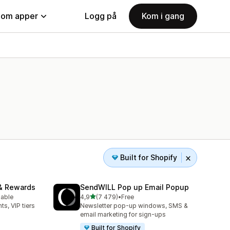
nom apper
Logg på
Kom i gang
Built for Shopify
& Rewards
SendWILL Pop up Email Popup
av 5 stjerner
lable
4,9
(7 479)
•
Free
Totalt 7479 omtaler
ts, VIP tiers
Newsletter pop-up windows, SMS &
email marketing for sign-ups
Built for Shopify