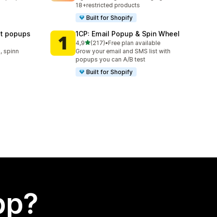
18+restricted products
Built for Shopify
st popups
1CP: Email Popup & Spin Wheel
av 5 stjerner
4,9
(217)
•
Free plan available
Totalt 217 omtaler
 spinn
Grow your email and SMS list with
popups you can A/B test
Built for Shopify
app?