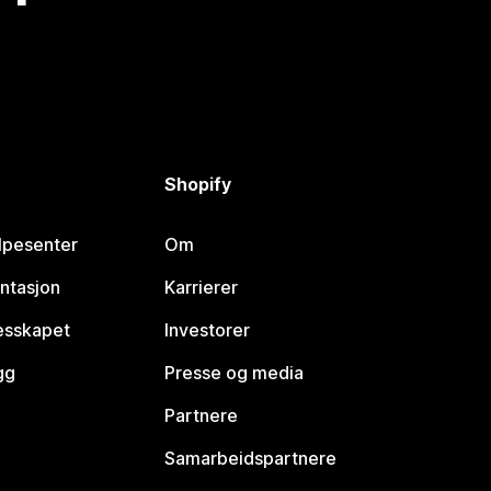
Shopify
lpesenter
Om
ntasjon
Karrierer
lesskapet
Investorer
gg
Presse og media
Partnere
Samarbeidspartnere