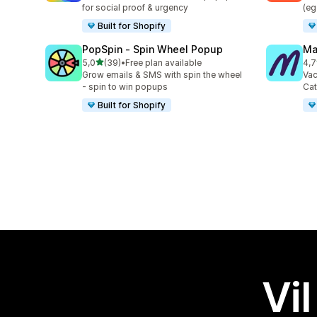
for social proof & urgency
(eg
Built for Shopify
PopSpin ‑ Spin Wheel Popup
Ma
av 5 stjerner
5,0
(39)
•
Free plan available
4,7
Totalt 39 omtaler
Tot
Grow emails & SMS with spin the wheel
Vac
- spin to win popups
Cat
Built for Shopify
Vil