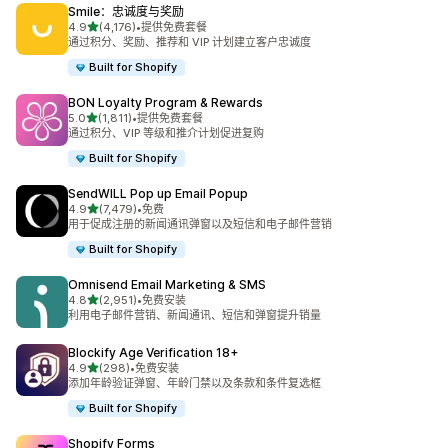
Smile：忠诚度与奖励
星（满分 5 星）
4.9
(4,176)
•
提供免费套餐
总共 4176 条评论
通过积分、奖励、推荐和 VIP 计划建立客户忠诚度
Built for Shopify
BON Loyalty Program & Rewards
星（满分 5 星）
5.0
(1,811)
•
提供免费套餐
总共 1811 条评论
通过积分、VIP 等级和推介计划促进复购
Built for Shopify
SendWILL Pop up Email Popup
星（满分 5 星）
4.9
(7,479)
•
免费
总共 7479 条评论
用于促成注册的新闻通讯弹窗以及短信和电子邮件营销
Built for Shopify
Omnisend Email Marketing & SMS
星（满分 5 星）
4.8
(2,951)
•
免费安装
总共 2951 条评论
利用电子邮件营销、新闻通讯、短信和弹窗提升销量
Blockify Age Verification 18+
星（满分 5 星）
4.9
(298)
•
免费安装
总共 298 条评论
添加年龄验证弹窗、年龄门禁以及条款和条件复选框
Built for Shopify
Shopify Forms