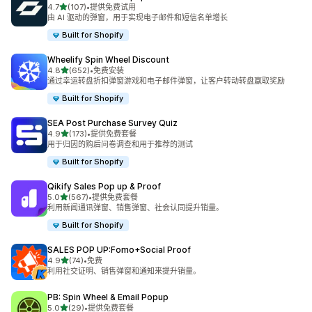
星（满分 5 星）
4.7
(107)
•
提供免费试用
总共 107 条评论
由 AI 驱动的弹窗，用于实现电子邮件和短信名单增长
Built for Shopify
Wheelify Spin Wheel Discount
星（满分 5 星）
4.8
(652)
•
免费安装
总共 652 条评论
通过幸运转盘折扣弹窗游戏和电子邮件弹窗，让客户转动转盘赢取奖励
Built for Shopify
SEA Post Purchase Survey Quiz
星（满分 5 星）
4.9
(173)
•
提供免费套餐
总共 173 条评论
用于归因的购后问卷调查和用于推荐的测试
Built for Shopify
Qikify Sales Pop up & Proof
星（满分 5 星）
5.0
(567)
•
提供免费套餐
总共 567 条评论
利用新闻通讯弹窗、销售弹窗、社会认同提升销量。
Built for Shopify
SALES POP UP:Fomo+Social Proof
星（满分 5 星）
4.9
(74)
•
免费
总共 74 条评论
利用社交证明、销售弹窗和通知来提升销量。
PB: Spin Wheel & Email Popup
星（满分 5 星）
5.0
(29)
•
提供免费套餐