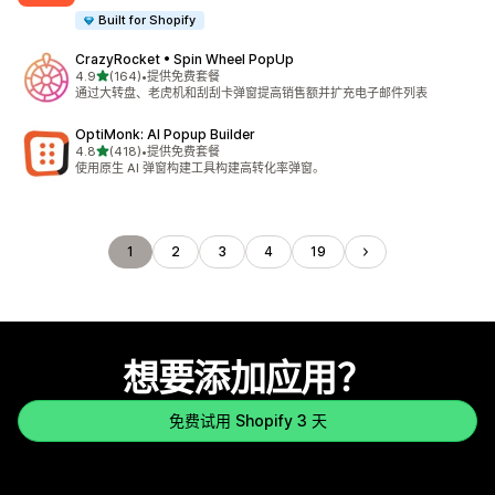
Built for Shopify
CrazyRocket • Spin Wheel PopUp
星（满分 5 星）
4.9
(164)
•
提供免费套餐
总共 164 条评论
通过大转盘、老虎机和刮刮卡弹窗提高销售额并扩充电子邮件列表
OptiMonk: AI Popup Builder
星（满分 5 星）
4.8
(418)
•
提供免费套餐
总共 418 条评论
使用原生 AI 弹窗构建工具构建高转化率弹窗。
1
2
3
4
19
想要添加应用？
免费试用 Shopify 3 天