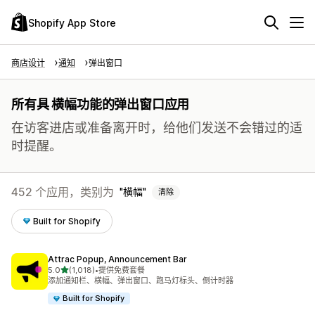
Shopify App Store
商店设计
通知
弹出窗口
所有具 横幅功能的弹出窗口应用
在访客进店或准备离开时，给他们发送不会错过的适
时提醒。
452 个应用，类别为
横幅
清除
Built for Shopify
Attrac Popup, Announcement Bar
星（满分 5 星）
5.0
(1,018)
•
提供免费套餐
总共 1018 条评论
添加通知栏、横幅、弹出窗口、跑马灯标头、倒计时器
Built for Shopify