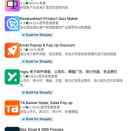
星（满分 5 星）
4.5
(664)
•
免费
总共 664 条评论
获取客户信息来扩展您的营销列表
RevenueHunt Product Quiz Maker
星（满分 5 星）
4.9
(432)
•
提供免费套餐
总共 432 条评论
旨在增加潜在客户和销售额的产品推荐测试构建器
Built for Shopify
Email PopUp & Pop Up Discount
星（满分 5 星）
4.7
(181)
•
免费
总共 181 条评论
通过电子邮件弹窗、短信弹窗、幸运大转盘和新闻通讯进行追加销售
Built for Shopify
Yeps 电子邮件弹窗、公告栏、横幅广告、倒计时器、免运费栏
星（满分 5 星）
5.0
(183)
•
提供免费套餐
总共 183 条评论
公告栏、倒计时、横幅、页眉、跑马灯和免运费栏，助力提升您的店铺销
售。
Built for Shopify
TA Banner Slider, Sales Pop up
星（满分 5 星）
5.0
(1,194)
•
提供免费套餐
总共 1194 条评论
添加公告栏、跑马灯、倒计时、轮播横幅
Built for Shopify
Alia: Email & SMS Popups