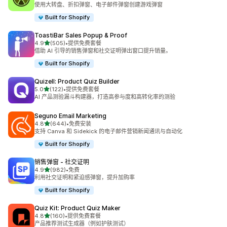
总共 29 条评论
使用大转盘、折扣弹窗、电子邮件弹窗创建游戏弹窗
Built for Shopify
ToastiBar Sales Popup & Proof
星（满分 5 星）
4.9
(505)
•
提供免费套餐
总共 505 条评论
借助 AI 引导的销售弹窗和社交证明弹出窗口提升销量。
Built for Shopify
Quizell: Product Quiz Builder
星（满分 5 星）
5.0
(122)
•
提供免费套餐
总共 122 条评论
AI 产品测验漏斗构建器，打造高参与度和高转化率的测验
Seguno Email Marketing
星（满分 5 星）
4.8
(644)
•
免费安装
总共 644 条评论
支持 Canva 和 Sidekick 的电子邮件营销新闻通讯与自动化
Built for Shopify
销售弹窗 ‑ 社交证明
星（满分 5 星）
4.9
(982)
•
免费
总共 982 条评论
利用社交证明和紧迫感弹窗，提升加购率
Built for Shopify
Quiz Kit: Product Quiz Maker
星（满分 5 星）
4.8
(160)
•
提供免费套餐
总共 160 条评论
产品推荐测试生成器（例如护肤测试）