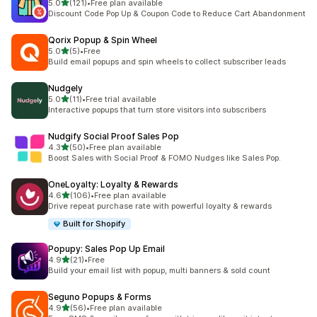
滿分 5 顆星
5.0
(121)
•
Free plan available
共有 121 則評價
Discount Code Pop Up & Coupon Code to Reduce Cart Abandonment
Qorix Popup & Spin Wheel
滿分 5 顆星
5.0
(5)
•
Free
共有 5 則評價
Build email popups and spin wheels to collect subscriber leads
Nudgely
滿分 5 顆星
5.0
(11)
•
Free trial available
共有 11 則評價
Interactive popups that turn store visitors into subscribers
Nudgify Social Proof Sales Pop
滿分 5 顆星
4.3
(50)
•
Free plan available
共有 50 則評價
Boost Sales with Social Proof & FOMO Nudges like Sales Pop.
OneLoyalty: Loyalty & Rewards
滿分 5 顆星
4.6
(106)
•
Free plan available
共有 106 則評價
Drive repeat purchase rate with powerful loyalty & rewards
Built for Shopify
Popupy: Sales Pop Up Email
滿分 5 顆星
4.9
(21)
•
Free
共有 21 則評價
Build your email list with popup, multi banners & sold count
Seguno Popups & Forms
滿分 5 顆星
4.9
(56)
•
Free plan available
共有 56 則評價