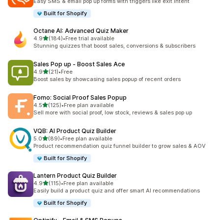
Easy SMS & email pop up forms with triggers like exit intent
Built for Shopify
Octane AI: Advanced Quiz Maker
滿分 5 顆星
4.9
(184)
•
Free trial available
共有 184 則評價
Stunning quizzes that boost sales, conversions & subscribers
Sales Pop up ‑ Boost Sales Ace
滿分 5 顆星
4.9
(21)
•
Free
共有 21 則評價
Boost sales by showcasing sales popup of recent orders
Fomo: Social Proof Sales Popup
滿分 5 顆星
4.5
(125)
•
Free plan available
共有 125 則評價
Sell more with social proof, low stock, reviews & sales pop up
VQB: AI Product Quiz Builder
滿分 5 顆星
5.0
(89)
•
Free plan available
共有 89 則評價
Product recommendation quiz funnel builder to grow sales & AOV
Built for Shopify
Lantern Product Quiz Builder
滿分 5 顆星
4.9
(115)
•
Free plan available
共有 115 則評價
Easily build a product quiz and offer smart AI recommendations
Built for Shopify