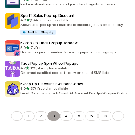
共有 258 則評價
Reduce abandoned carts and promote all significant event
SpurIT Sales Pop‑up Discount
滿分 5 顆星
4.8
(94)
•
Free plan available
共有 94 則評價
Show sales pop-up notifications to encourage customers to buy
Built for Shopify
K: Pop Up Email+Popup Window
滿分 5 顆星
5.0
(7)
•
Free
共有 7 則評價
Newsletter pop up window & email popups for more sign ups
Tada Pop up Spin Wheel Popups
滿分 5 顆星
4.7
(129)
•
Free plan available
共有 129 則評價
On-brand gamified popups to grow email and SMS lists
K:Pop Up Discount+Coupon Codes
滿分 5 顆星
5.0
(37)
•
Free plan available
共有 37 則評價
Boost Conversions with Smart AI Discount Pop Ups&Coupon Codes.
1
2
3
4
5
6
19