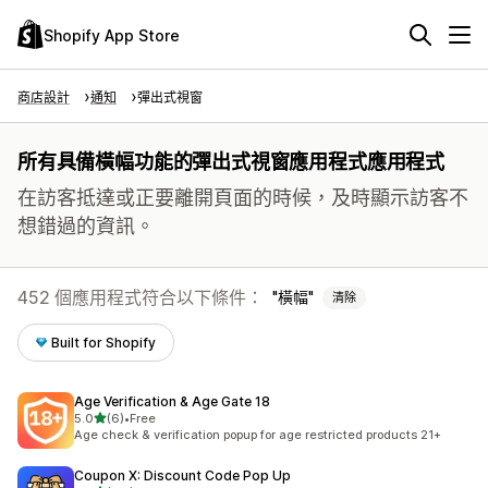
Shopify App Store
商店設計
通知
彈出式視窗
所有具備橫幅功能的彈出式視窗應用程式應用程式
在訪客抵達或正要離開頁面的時候，及時顯示訪客不
想錯過的資訊。
452 個應用程式符合以下條件：
橫幅
清除
Built for Shopify
Age Verification & Age Gate 18
滿分 5 顆星
5.0
(6)
•
Free
共有 6 則評價
Age check & verification popup for age restricted products 21+
Coupon X: Discount Code Pop Up