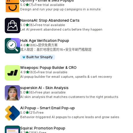
Optinify ‑ Email & SMS Popups
滿分 5 顆星
5.0
(7)
•
Free trial available
共有 7 則評價
Design and run your pop up campaigns in a minute
NavonaAI: Stop Abandoned Carts
滿分 5 顆星
5.0
(8)
•
Free trial available
共有 8 則評價
Let AI prevent abandoned carts before they happen
Hulk Age Verification Popup
滿分 5 顆星
4.6
(68)
•
提供免費方案
共有 68 則評價
成人驗證：基於地理位置的18+安全年齡門檻驗證
Built for Shopify
Wisepops: Popup Builder & CRO
滿分 5 顆星
4.9
(63)
•
Free trial available
共有 63 則評價
AI popup builder for email capture, upsells & cart recovery
superskin AI ‑ Skin Analysis
滿分 5 顆星
5.0
(6)
•
Free plan available
共有 6 則評價
AI skin analysis that matches customers to the right products
AI Popup ‑ Smart Email Pop‑up
滿分 5 顆星
5.0
(21)
•
Free
共有 21 則評價
Behavior-triggered AI popups to capture leads and grow sales
Squirai: Promotion Popup
滿分 5 顆星
4.7
(258)
•
Free