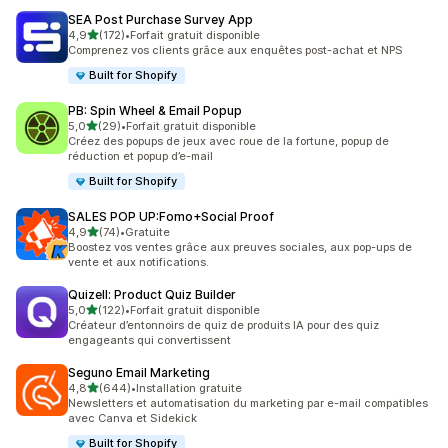
SEA Post Purchase Survey App
étoile(s) sur 5
4,9
(172)
•
Forfait gratuit disponible
172 avis au total
Comprenez vos clients grâce aux enquêtes post-achat et NPS
Built for Shopify
PB: Spin Wheel & Email Popup
étoile(s) sur 5
5,0
(29)
•
Forfait gratuit disponible
29 avis au total
Créez des popups de jeux avec roue de la fortune, popup de
réduction et popup d’e-mail
Built for Shopify
SALES POP UP:Fomo+Social Proof
étoile(s) sur 5
4,9
(74)
•
Gratuite
74 avis au total
Boostez vos ventes grâce aux preuves sociales, aux pop-ups de
vente et aux notifications.
Quizell: Product Quiz Builder
étoile(s) sur 5
5,0
(122)
•
Forfait gratuit disponible
122 avis au total
Créateur d’entonnoirs de quiz de produits IA pour des quiz
engageants qui convertissent
Seguno Email Marketing
étoile(s) sur 5
4,8
(644)
•
Installation gratuite
644 avis au total
Newsletters et automatisation du marketing par e-mail compatibles
avec Canva et Sidekick
Built for Shopify