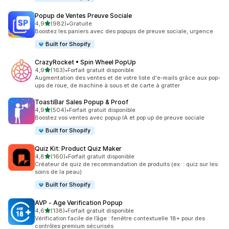
Popup de Ventes Preuve Sociale
étoile(s) sur 5
4,9
(982)
•
Gratuite
982 avis au total
Boostez les paniers avec des popups de preuve sociale, urgence
Built for Shopify
CrazyRocket • Spin Wheel PopUp
étoile(s) sur 5
4,9
(163)
•
Forfait gratuit disponible
163 avis au total
Augmentation des ventes et de votre liste d'e-mails grâce aux pop-
ups de roue, de machine à sous et de carte à gratter
ToastiBar Sales Popup & Proof
étoile(s) sur 5
4,9
(504)
•
Forfait gratuit disponible
504 avis au total
Boostez vos ventes avec popup IA et pop up de preuve sociale
Built for Shopify
Quiz Kit: Product Quiz Maker
étoile(s) sur 5
4,8
(160)
•
Forfait gratuit disponible
160 avis au total
Créateur de quiz de recommandation de produits (ex. : quiz sur les
soins de la peau)
Built for Shopify
AVP ‑ Age Verification Popup
étoile(s) sur 5
4,6
(138)
•
Forfait gratuit disponible
138 avis au total
Vérification facile de l’âge : fenêtre contextuelle 18+ pour des
contrôles premium sécurisés