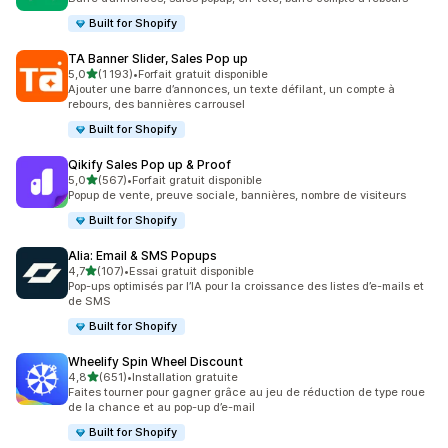
Built for Shopify
TA Banner Slider, Sales Pop up
étoile(s) sur 5
5,0
(1 193)
•
Forfait gratuit disponible
1193 avis au total
Ajouter une barre d’annonces, un texte défilant, un compte à
rebours, des bannières carrousel
Built for Shopify
Qikify Sales Pop up & Proof
étoile(s) sur 5
5,0
(567)
•
Forfait gratuit disponible
567 avis au total
Popup de vente, preuve sociale, bannières, nombre de visiteurs
Built for Shopify
Alia: Email & SMS Popups
étoile(s) sur 5
4,7
(107)
•
Essai gratuit disponible
107 avis au total
Pop-ups optimisés par l’IA pour la croissance des listes d’e-mails et
de SMS
Built for Shopify
Wheelify Spin Wheel Discount
étoile(s) sur 5
4,8
(651)
•
Installation gratuite
651 avis au total
Faites tourner pour gagner grâce au jeu de réduction de type roue
de la chance et au pop-up d’e-mail
Built for Shopify