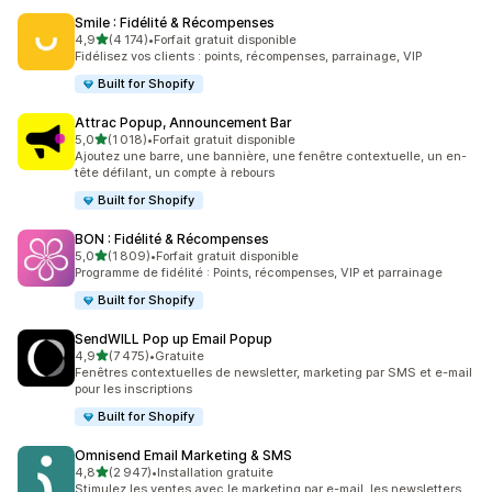
Smile : Fidélité & Récompenses
étoile(s) sur 5
4,9
(4 174)
•
Forfait gratuit disponible
4174 avis au total
Fidélisez vos clients : points, récompenses, parrainage, VIP
Built for Shopify
Attrac Popup, Announcement Bar
étoile(s) sur 5
5,0
(1 018)
•
Forfait gratuit disponible
1018 avis au total
Ajoutez une barre, une bannière, une fenêtre contextuelle, un en-
tête défilant, un compte à rebours
Built for Shopify
BON : Fidélité & Récompenses
étoile(s) sur 5
5,0
(1 809)
•
Forfait gratuit disponible
1809 avis au total
Programme de fidélité : Points, récompenses, VIP et parrainage
Built for Shopify
SendWILL Pop up Email Popup
étoile(s) sur 5
4,9
(7 475)
•
Gratuite
7475 avis au total
Fenêtres contextuelles de newsletter, marketing par SMS et e-mail
pour les inscriptions
Built for Shopify
Omnisend Email Marketing & SMS
étoile(s) sur 5
4,8
(2 947)
•
Installation gratuite
2947 avis au total
Stimulez les ventes avec le marketing par e-mail, les newsletters,