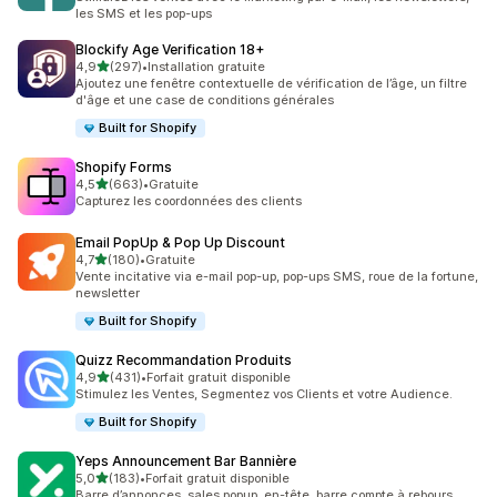
les SMS et les pop-ups
Blockify Age Verification 18+
étoile(s) sur 5
4,9
(297)
•
Installation gratuite
297 avis au total
Ajoutez une fenêtre contextuelle de vérification de l’âge, un filtre
d'âge et une case de conditions générales
Built for Shopify
Shopify Forms
étoile(s) sur 5
4,5
(663)
•
Gratuite
663 avis au total
Capturez les coordonnées des clients
Email PopUp & Pop Up Discount
étoile(s) sur 5
4,7
(180)
•
Gratuite
180 avis au total
Vente incitative via e-mail pop-up, pop-ups SMS, roue de la fortune,
newsletter
Built for Shopify
Quizz Recommandation Produits
étoile(s) sur 5
4,9
(431)
•
Forfait gratuit disponible
431 avis au total
Stimulez les Ventes, Segmentez vos Clients et votre Audience.
Built for Shopify
Yeps Announcement Bar Bannière
étoile(s) sur 5
5,0
(183)
•
Forfait gratuit disponible
183 avis au total
Barre d’annonces, sales popup, en-tête, barre compte à rebours