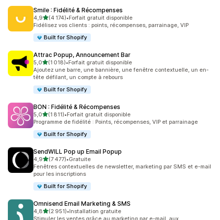
Smile : Fidélité & Récompenses
étoile(s) sur 5
4,9
(4 174)
•
Forfait gratuit disponible
4174 avis au total
Fidélisez vos clients : points, récompenses, parrainage, VIP
Built for Shopify
Attrac Popup, Announcement Bar
étoile(s) sur 5
5,0
(1 018)
•
Forfait gratuit disponible
1018 avis au total
Ajoutez une barre, une bannière, une fenêtre contextuelle, un en-
tête défilant, un compte à rebours
Built for Shopify
BON : Fidélité & Récompenses
étoile(s) sur 5
5,0
(1 811)
•
Forfait gratuit disponible
1811 avis au total
Programme de fidélité : Points, récompenses, VIP et parrainage
Built for Shopify
SendWILL Pop up Email Popup
étoile(s) sur 5
4,9
(7 477)
•
Gratuite
7477 avis au total
Fenêtres contextuelles de newsletter, marketing par SMS et e-mail
pour les inscriptions
Built for Shopify
Omnisend Email Marketing & SMS
étoile(s) sur 5
4,8
(2 951)
•
Installation gratuite
2951 avis au total
Stimuler les ventes grâce au marketing par e-mail, aux