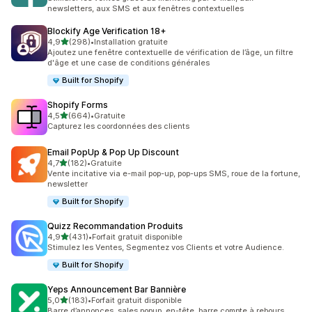
newsletters, aux SMS et aux fenêtres contextuelles
Blockify Age Verification 18+
étoile(s) sur 5
4,9
(298)
•
Installation gratuite
298 avis au total
Ajoutez une fenêtre contextuelle de vérification de l’âge, un filtre
d'âge et une case de conditions générales
Built for Shopify
Shopify Forms
étoile(s) sur 5
4,5
(664)
•
Gratuite
664 avis au total
Capturez les coordonnées des clients
Email PopUp & Pop Up Discount
étoile(s) sur 5
4,7
(182)
•
Gratuite
182 avis au total
Vente incitative via e-mail pop-up, pop-ups SMS, roue de la fortune,
newsletter
Built for Shopify
Quizz Recommandation Produits
étoile(s) sur 5
4,9
(431)
•
Forfait gratuit disponible
431 avis au total
Stimulez les Ventes, Segmentez vos Clients et votre Audience.
Built for Shopify
Yeps Announcement Bar Bannière
étoile(s) sur 5
5,0
(183)
•
Forfait gratuit disponible
183 avis au total
Barre d’annonces, sales popup, en-tête, barre compte à rebours