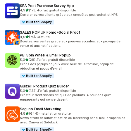
SEA Post Purchase Survey App
étoile(s) sur 5
4,9
(173)
•
Forfait gratuit disponible
173 avis au total
Comprenez vos clients grâce aux enquêtes post-achat et NPS
Built for Shopify
SALES POP UP:Fomo+Social Proof
étoile(s) sur 5
4,9
(74)
•
Gratuite
74 avis au total
Boostez vos ventes grâce aux preuves sociales, aux pop-ups de
vente et aux notifications.
PB: Spin Wheel & Email Popup
étoile(s) sur 5
5,0
(29)
•
Forfait gratuit disponible
29 avis au total
Créez des popups de jeux avec roue de la fortune, popup de
réduction et popup d’e-mail
Built for Shopify
Quizell: Product Quiz Builder
étoile(s) sur 5
5,0
(122)
•
Forfait gratuit disponible
122 avis au total
Créateur d’entonnoirs de quiz de produits IA pour des quiz
engageants qui convertissent
Seguno Email Marketing
étoile(s) sur 5
4,8
(644)
•
Installation gratuite
644 avis au total
Newsletters et automatisation du marketing par e-mail compatibles
avec Canva et Sidekick
Built for Shopify