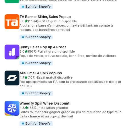
Built for Shopify
TA Banner Slider, Sales Pop up
étoile(s) sur 5
5,0
(1 194)
•
Forfait gratuit disponible
1194 avis au total
Ajouter une barre d’annonces, un texte défilant, un compte à
rebours, des bannières carrousel
Built for Shopify
Qikify Sales Pop up & Proof
étoile(s) sur 5
5,0
(567)
•
Forfait gratuit disponible
567 avis au total
Popup de vente, preuve sociale, bannières, nombre de visiteurs
Built for Shopify
Alia: Email & SMS Popups
étoile(s) sur 5
4,7
(107)
•
Essai gratuit disponible
107 avis au total
Pop-ups optimisés par l’IA pour la croissance des listes d’e-mails et
de SMS
Built for Shopify
Wheelify Spin Wheel Discount
étoile(s) sur 5
4,8
(651)
•
Installation gratuite
651 avis au total
Faites tourner pour gagner grâce au jeu de réduction de type roue
de la chance et au pop-up d’e-mail
Built for Shopify