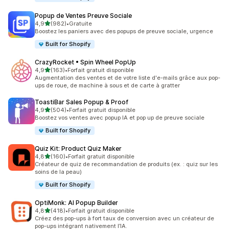
Popup de Ventes Preuve Sociale
étoile(s) sur 5
4,9
(982)
•
Gratuite
982 avis au total
Boostez les paniers avec des popups de preuve sociale, urgence
Built for Shopify
CrazyRocket • Spin Wheel PopUp
étoile(s) sur 5
4,9
(163)
•
Forfait gratuit disponible
163 avis au total
Augmentation des ventes et de votre liste d'e-mails grâce aux pop-
ups de roue, de machine à sous et de carte à gratter
ToastiBar Sales Popup & Proof
étoile(s) sur 5
4,9
(504)
•
Forfait gratuit disponible
504 avis au total
Boostez vos ventes avec popup IA et pop up de preuve sociale
Built for Shopify
Quiz Kit: Product Quiz Maker
étoile(s) sur 5
4,8
(160)
•
Forfait gratuit disponible
160 avis au total
Créateur de quiz de recommandation de produits (ex. : quiz sur les
soins de la peau)
Built for Shopify
OptiMonk: AI Popup Builder
étoile(s) sur 5
4,8
(418)
•
Forfait gratuit disponible
418 avis au total
Créez des pop-ups à fort taux de conversion avec un créateur de
pop-ups intégrant nativement l’IA.