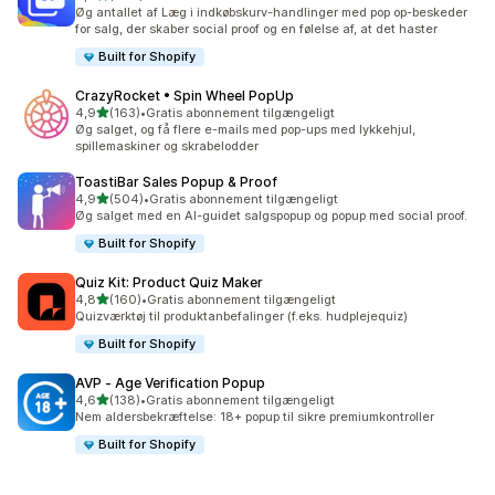
982 anmeldelser i alt
Øg antallet af Læg i indkøbskurv-handlinger med pop op-beskeder
for salg, der skaber social proof og en følelse af, at det haster
Built for Shopify
CrazyRocket • Spin Wheel PopUp
ud af 5 stjerner
4,9
(163)
•
Gratis abonnement tilgængeligt
163 anmeldelser i alt
Øg salget, og få flere e-mails med pop-ups med lykkehjul,
spillemaskiner og skrabelodder
ToastiBar Sales Popup & Proof
ud af 5 stjerner
4,9
(504)
•
Gratis abonnement tilgængeligt
504 anmeldelser i alt
Øg salget med en AI-guidet salgspopup og popup med social proof.
Built for Shopify
Quiz Kit: Product Quiz Maker
ud af 5 stjerner
4,8
(160)
•
Gratis abonnement tilgængeligt
160 anmeldelser i alt
Quizværktøj til produktanbefalinger (f.eks. hudplejequiz)
Built for Shopify
AVP ‑ Age Verification Popup
ud af 5 stjerner
4,6
(138)
•
Gratis abonnement tilgængeligt
138 anmeldelser i alt
Nem aldersbekræftelse: 18+ popup til sikre premiumkontroller
Built for Shopify