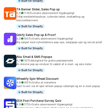
Built for Shopify
TA Banner Slider, Sales Pop up
ud af 5 stjerner
5,0
(1.193)
•
Gratis abonnement tilgængeligt
1193 anmeldelser i alt
Tilføj meddelelseslinje, rullende tekst, nedtælling og
karruselbannere
Built for Shopify
Qikify Sales Pop up & Proof
ud af 5 stjerner
5,0
(567)
•
Gratis abonnement tilgængeligt
567 anmeldelser i alt
Øg salget med nyhedsbrevs-pop-ups, salgspop-ups og social proof.
Built for Shopify
Alia: Email & SMS Popups
ud af 5 stjerner
4,7
(107)
•
Mulighed for gratis prøveperiode
107 anmeldelser i alt
AI-drevne pop op-vinduer til vækst af e-mail- og sms-lister
Built for Shopify
Wheelify Spin Wheel Discount
ud af 5 stjerner
4,8
(651)
•
Gratis at installere
651 anmeldelser i alt
Spin to win via et spin wheel-popup-rabatspil og en e-mail-popup
Built for Shopify
SEA Post Purchase Survey Quiz
ud af 5 stjerner
4,9
(172)
•
Gratis abonnement tilgængeligt
172 anmeldelser i alt