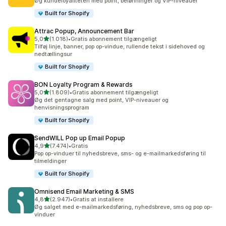
Øg kundeloyaliteten med point, belønninger og VIP-niveauer
Built for Shopify
Attrac Popup, Announcement Bar
ud af 5 stjerner
5,0
(1.018)
•
Gratis abonnement tilgængeligt
1018 anmeldelser i alt
Tilføj linje, banner, pop op-vindue, rullende tekst i sidehoved og
nedtællingsur
Built for Shopify
BON Loyalty Program & Rewards
ud af 5 stjerner
5,0
(1.809)
•
Gratis abonnement tilgængeligt
1809 anmeldelser i alt
Øg det gentagne salg med point, VIP-niveauer og
henvisningsprogram
Built for Shopify
SendWILL Pop up Email Popup
ud af 5 stjerner
4,9
(7.474)
•
Gratis
7474 anmeldelser i alt
Pop op-vinduer til nyhedsbreve, sms- og e-mailmarkedsføring til
tilmeldinger
Built for Shopify
Omnisend Email Marketing & SMS
ud af 5 stjerner
4,8
(2.947)
•
Gratis at installere
2947 anmeldelser i alt
Øg salget med e-mailmarkedsføring, nyhedsbreve, sms og pop op-
vinduer