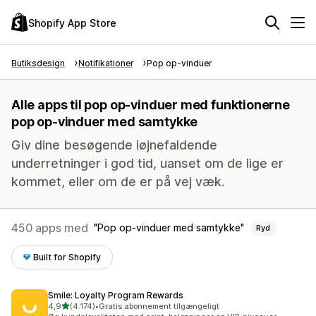
Shopify App Store
Butiksdesign
Notifikationer
Pop op-vinduer
Alle apps til pop op-vinduer med funktionerne
pop op-vinduer med samtykke
Giv dine besøgende iøjnefaldende
underretninger i god tid, uanset om de lige er
kommet, eller om de er på vej væk.
450 apps med
Pop op-vinduer med samtykke
Ryd
Built for Shopify
Smile: Loyalty Program Rewards
ud af 5 stjerner
4,9
(4.174)
•
Gratis abonnement tilgængeligt
4174 anmeldelser i alt