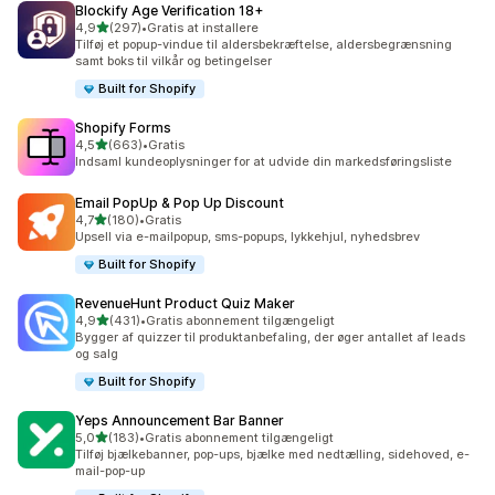
Blockify Age Verification 18+
ud af 5 stjerner
4,9
(297)
•
Gratis at installere
297 anmeldelser i alt
Tilføj et popup-vindue til aldersbekræftelse, aldersbegrænsning
samt boks til vilkår og betingelser
Built for Shopify
Shopify Forms
ud af 5 stjerner
4,5
(663)
•
Gratis
663 anmeldelser i alt
Indsaml kundeoplysninger for at udvide din markedsføringsliste
Email PopUp & Pop Up Discount
ud af 5 stjerner
4,7
(180)
•
Gratis
180 anmeldelser i alt
Upsell via e-mailpopup, sms-popups, lykkehjul, nyhedsbrev
Built for Shopify
RevenueHunt Product Quiz Maker
ud af 5 stjerner
4,9
(431)
•
Gratis abonnement tilgængeligt
431 anmeldelser i alt
Bygger af quizzer til produktanbefaling, der øger antallet af leads
og salg
Built for Shopify
Yeps Announcement Bar Banner
ud af 5 stjerner
5,0
(183)
•
Gratis abonnement tilgængeligt
183 anmeldelser i alt
Tilføj bjælkebanner, pop-ups, bjælke med nedtælling, sidehoved, e-
mail-pop-up