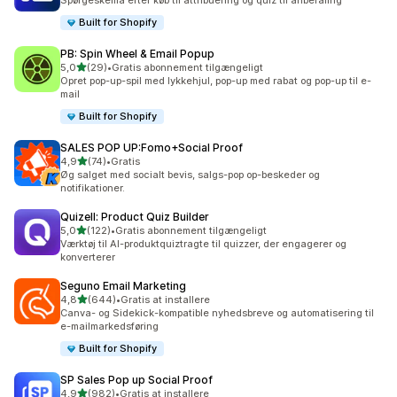
Spørgeskema efter køb til attribuering og quiz til anbefaling
Built for Shopify
PB: Spin Wheel & Email Popup
ud af 5 stjerner
5,0
(29)
•
Gratis abonnement tilgængeligt
29 anmeldelser i alt
Opret pop-up-spil med lykkehjul, pop-up med rabat og pop-up til e-
mail
Built for Shopify
SALES POP UP:Fomo+Social Proof
ud af 5 stjerner
4,9
(74)
•
Gratis
74 anmeldelser i alt
Øg salget med socialt bevis, salgs-pop op-beskeder og
notifikationer.
Quizell: Product Quiz Builder
ud af 5 stjerner
5,0
(122)
•
Gratis abonnement tilgængeligt
122 anmeldelser i alt
Værktøj til AI-produktquiztragte til quizzer, der engagerer og
konverterer
Seguno Email Marketing
ud af 5 stjerner
4,8
(644)
•
Gratis at installere
644 anmeldelser i alt
Canva- og Sidekick-kompatible nyhedsbreve og automatisering til
e-mailmarkedsføring
Built for Shopify
SP Sales Pop up Social Proof
ud af 5 stjerner
4,9
(982)
•
Gratis at installere