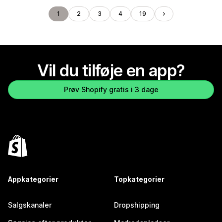
1
2
3
4
19
Vil du tilføje en app?
Prøv Shopify gratis i 3 dage
Appkategorier
Topkategorier
Salgskanaler
Dropshipping