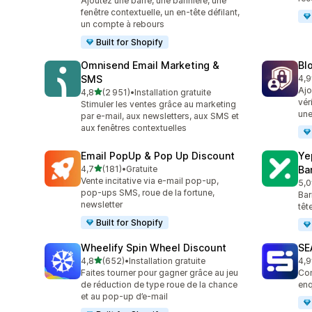
Ajoutez une barre, une bannière, une
fenêtre contextuelle, un en-tête défilant,
un compte à rebours
Built for Shopify
Omnisend Email Marketing &
Bl
SMS
4,9
298
Ajo
étoile(s) sur 5
4,8
(2 951)
•
Installation gratuite
2951 avis au total
vér
Stimuler les ventes grâce au marketing
une
par e-mail, aux newsletters, aux SMS et
aux fenêtres contextuelles
Email PopUp & Pop Up Discount
Ye
étoile(s) sur 5
4,7
(181)
•
Gratuite
Ba
181 avis au total
Vente incitative via e-mail pop-up,
5,0
183
pop-ups SMS, roue de la fortune,
Bar
newsletter
têt
Built for Shopify
Wheelify Spin Wheel Discount
SE
étoile(s) sur 5
4,8
(652)
•
Installation gratuite
4,9
652 avis au total
173
Faites tourner pour gagner grâce au jeu
Com
de réduction de type roue de la chance
enq
et au pop-up d’e-mail