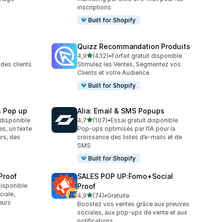
inscriptions
Built for Shopify
Quizz Recommandation Produits
étoile(s) sur 5
4,9
(432)
•
Forfait gratuit disponible
432 avis au total
des clients
Stimulez les Ventes, Segmentez vos
Clients et votre Audience.
Built for Shopify
s Pop up
Alia: Email & SMS Popups
étoile(s) sur 5
t disponible
4,7
(107)
•
Essai gratuit disponible
107 avis au total
es, un texte
Pop-ups optimisés par l’IA pour la
urs, des
croissance des listes d’e-mails et de
SMS
Built for Shopify
Proof
SALES POP UP:Fomo+Social
 disponible
Proof
iale,
étoile(s) sur 5
4,9
(74)
•
Gratuite
74 avis au total
eurs
Boostez vos ventes grâce aux preuves
sociales, aux pop-ups de vente et aux
notifications.