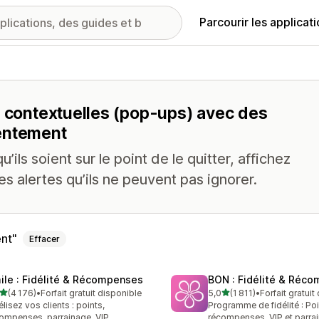
Parcourir les applicat
s contextuelles (pop-ups) avec des
sentement
u’ils soient sur le point de le quitter, affichez
 alertes qu’ils ne peuvent pas ignorer.
nt
Effacer
ile : Fidélité & Récompenses
BON : Fidélité & Réc
étoile(s) sur 5
étoile(s) sur 5
(4 176)
•
Forfait gratuit disponible
5,0
(1 811)
•
Forfait gratuit
6 avis au total
1811 avis au total
élisez vos clients : points,
Programme de fidélité : Poi
ompenses, parrainage, VIP
récompenses, VIP et parra