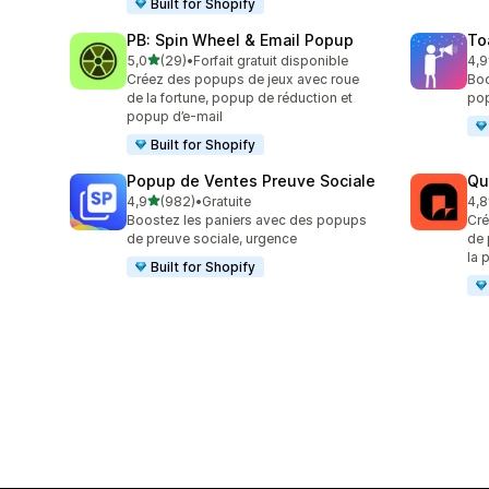
Built for Shopify
PB: Spin Wheel & Email Popup
To
étoile(s) sur 5
5,0
(29)
•
Forfait gratuit disponible
4,9
29 avis au total
505
Créez des popups de jeux avec roue
Boo
de la fortune, popup de réduction et
pop
popup d’e-mail
Built for Shopify
Popup de Ventes Preuve Sociale
Qu
étoile(s) sur 5
4,9
(982)
•
Gratuite
4,8
982 avis au total
160
Boostez les paniers avec des popups
Cré
de preuve sociale, urgence
de 
la 
Built for Shopify