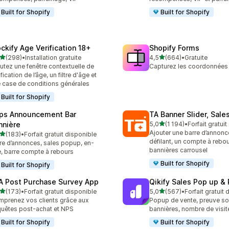
Built for Shopify
Built for Shopify
ockify Age Verification 18+
Shopify Forms
étoile(s) sur 5
étoile(s) sur 5
(298)
•
Installation gratuite
4,5
(664)
•
Gratuite
 avis au total
664 avis au total
utez une fenêtre contextuelle de
Capturez les coordonnées 
ification de l’âge, un filtre d'âge et
 case de conditions générales
Built for Shopify
ps Announcement Bar
TA Banner Slider, Sale
étoile(s) sur 5
nnière
5,0
(1 194)
•
Forfait gratui
1194 avis au total
Ajouter une barre d’annonc
étoile(s) sur 5
(183)
•
Forfait gratuit disponible
 avis au total
défilant, un compte à rebo
re d’annonces, sales popup, en-
bannières carrousel
e, barre compte à rebours
Built for Shopify
Built for Shopify
A Post Purchase Survey App
Qikify Sales Pop up & 
étoile(s) sur 5
étoile(s) sur 5
(173)
•
Forfait gratuit disponible
5,0
(567)
•
Forfait gratuit
 avis au total
567 avis au total
prenez vos clients grâce aux
Popup de vente, preuve soc
uêtes post-achat et NPS
bannières, nombre de visit
Built for Shopify
Built for Shopify