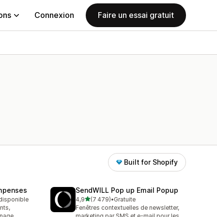
ions
Connexion
Faire un essai gratuit
Built for Shopify
ompenses
SendWILL Pop up Email Popup
étoile(s) sur 5
 disponible
4,9
(7 479)
•
Gratuite
7479 avis au total
nts,
Fenêtres contextuelles de newsletter,
inage
marketing par SMS et e-mail pour les