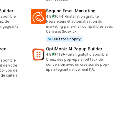
Builder
Seguno Email Marketing
étoile(s) sur 5
disponible
4,8
(644)
•
Installation gratuite
644 avis au total
uiz de
Newsletters et automatisation du
 engageants
marketing par e-mail compatibles avec
Canva et Sidekick
Built for Shopify
heel
OptiMonk: AI Popup Builder
étoile(s) sur 5
4,8
(418)
•
Forfait gratuit disponible
418 avis au total
Créez des pop-ups à fort taux de
disponible
conversion avec un créateur de pop-
t de votre
ups intégrant nativement l’IA.
pop-ups de
 de carte à