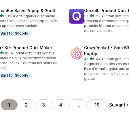
astiBar Sales Popup & Proof
Quizell: Product Quiz 
étoile(s) sur 5
étoile(s) sur 5
(505)
•
Forfait gratuit disponible
5,0
(122)
•
Forfait gratuit 
 avis au total
122 avis au total
stez vos ventes avec popup IA et
Créateur d’entonnoirs de q
 up de preuve sociale
produits IA pour des quiz
qui convertissent
Built for Shopify
iz Kit: Product Quiz Maker
CrazyRocket • Spin W
étoile(s) sur 5
(160)
•
Forfait gratuit disponible
PopUp
 avis au total
ateur de quiz de recommandation
étoile(s) sur 5
4,9
(164)
•
Forfait gratuit 
164 avis au total
produits (ex. : quiz sur les soins de
Augmentation des ventes e
peau)
liste d'e-mails grâce aux 
roue, de machine à sous et
Built for Shopify
gratter
Suivant
1
2
3
4
…
19