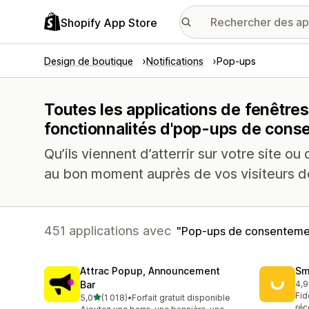
Shopify App Store
Design de boutique
Notifications
Pop-ups
Toutes les applications de fenêtre
fonctionnalités d'pop-ups de con
Qu’ils viennent d’atterrir sur votre site ou q
au bon moment auprès de vos visiteurs des
451 applications avec
Pop-ups de consenteme
Attrac Popup, Announcement
Sm
Bar
4,9
417
Fid
étoile(s) sur 5
5,0
(1 018)
•
Forfait gratuit disponible
1018 avis au total
réc