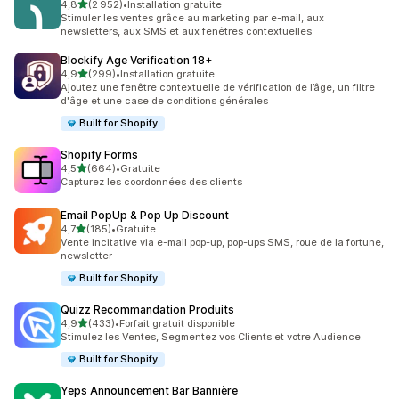
étoile(s) sur 5
4,8
(2 952)
•
Installation gratuite
2952 avis au total
Stimuler les ventes grâce au marketing par e-mail, aux
newsletters, aux SMS et aux fenêtres contextuelles
Blockify Age Verification 18+
étoile(s) sur 5
4,9
(299)
•
Installation gratuite
299 avis au total
Ajoutez une fenêtre contextuelle de vérification de l’âge, un filtre
d'âge et une case de conditions générales
Built for Shopify
Shopify Forms
étoile(s) sur 5
4,5
(664)
•
Gratuite
664 avis au total
Capturez les coordonnées des clients
Email PopUp & Pop Up Discount
étoile(s) sur 5
4,7
(185)
•
Gratuite
185 avis au total
Vente incitative via e-mail pop-up, pop-ups SMS, roue de la fortune,
newsletter
Built for Shopify
Quizz Recommandation Produits
étoile(s) sur 5
4,9
(433)
•
Forfait gratuit disponible
433 avis au total
Stimulez les Ventes, Segmentez vos Clients et votre Audience.
Built for Shopify
Yeps Announcement Bar Bannière