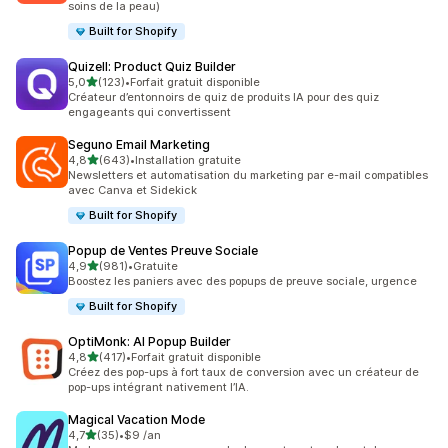
soins de la peau)
Built for Shopify
Quizell: Product Quiz Builder
étoile(s) sur 5
5,0
(123)
•
Forfait gratuit disponible
123 avis au total
Créateur d’entonnoirs de quiz de produits IA pour des quiz
engageants qui convertissent
Seguno Email Marketing
étoile(s) sur 5
4,8
(643)
•
Installation gratuite
643 avis au total
Newsletters et automatisation du marketing par e-mail compatibles
avec Canva et Sidekick
Built for Shopify
Popup de Ventes Preuve Sociale
étoile(s) sur 5
4,9
(981)
•
Gratuite
981 avis au total
Boostez les paniers avec des popups de preuve sociale, urgence
Built for Shopify
OptiMonk: AI Popup Builder
étoile(s) sur 5
4,8
(417)
•
Forfait gratuit disponible
417 avis au total
Créez des pop-ups à fort taux de conversion avec un créateur de
pop-ups intégrant nativement l’IA.
Magical Vacation Mode
étoile(s) sur 5
4,7
(35)
•
$9 /an
35 avis au total