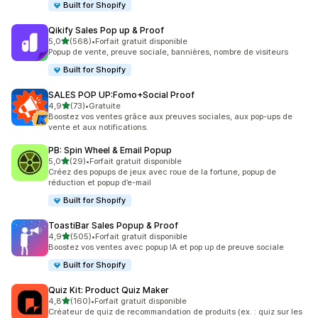
Built for Shopify
Qikify Sales Pop up & Proof
étoile(s) sur 5
5,0
(568)
•
Forfait gratuit disponible
568 avis au total
Popup de vente, preuve sociale, bannières, nombre de visiteurs
Built for Shopify
SALES POP UP:Fomo+Social Proof
étoile(s) sur 5
4,9
(73)
•
Gratuite
73 avis au total
Boostez vos ventes grâce aux preuves sociales, aux pop-ups de
vente et aux notifications.
PB: Spin Wheel & Email Popup
étoile(s) sur 5
5,0
(29)
•
Forfait gratuit disponible
29 avis au total
Créez des popups de jeux avec roue de la fortune, popup de
réduction et popup d’e-mail
Built for Shopify
ToastiBar Sales Popup & Proof
étoile(s) sur 5
4,9
(505)
•
Forfait gratuit disponible
505 avis au total
Boostez vos ventes avec popup IA et pop up de preuve sociale
Built for Shopify
Quiz Kit: Product Quiz Maker
étoile(s) sur 5
4,8
(160)
•
Forfait gratuit disponible
160 avis au total
Créateur de quiz de recommandation de produits (ex. : quiz sur les