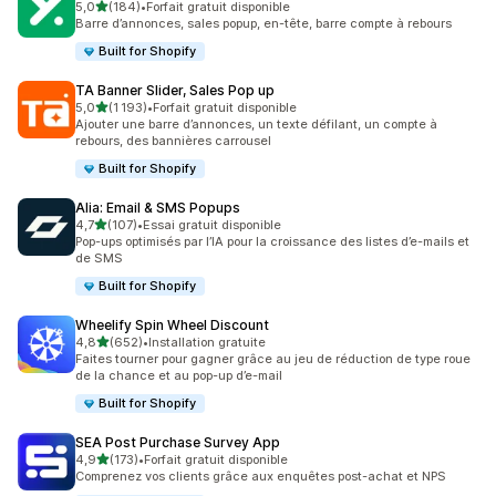
étoile(s) sur 5
5,0
(184)
•
Forfait gratuit disponible
184 avis au total
Barre d’annonces, sales popup, en-tête, barre compte à rebours
Built for Shopify
TA Banner Slider, Sales Pop up
étoile(s) sur 5
5,0
(1 193)
•
Forfait gratuit disponible
1193 avis au total
Ajouter une barre d’annonces, un texte défilant, un compte à
rebours, des bannières carrousel
Built for Shopify
Alia: Email & SMS Popups
étoile(s) sur 5
4,7
(107)
•
Essai gratuit disponible
107 avis au total
Pop-ups optimisés par l’IA pour la croissance des listes d’e-mails et
de SMS
Built for Shopify
Wheelify Spin Wheel Discount
étoile(s) sur 5
4,8
(652)
•
Installation gratuite
652 avis au total
Faites tourner pour gagner grâce au jeu de réduction de type roue
de la chance et au pop-up d’e-mail
Built for Shopify
SEA Post Purchase Survey App
étoile(s) sur 5
4,9
(173)
•
Forfait gratuit disponible
173 avis au total
Comprenez vos clients grâce aux enquêtes post-achat et NPS