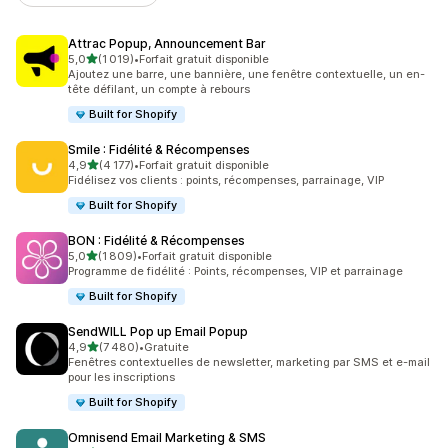
Attrac Popup, Announcement Bar
étoile(s) sur 5
5,0
(1 019)
•
Forfait gratuit disponible
1019 avis au total
Ajoutez une barre, une bannière, une fenêtre contextuelle, un en-
tête défilant, un compte à rebours
Built for Shopify
Smile : Fidélité & Récompenses
étoile(s) sur 5
4,9
(4 177)
•
Forfait gratuit disponible
4177 avis au total
Fidélisez vos clients : points, récompenses, parrainage, VIP
Built for Shopify
BON : Fidélité & Récompenses
étoile(s) sur 5
5,0
(1 809)
•
Forfait gratuit disponible
1809 avis au total
Programme de fidélité : Points, récompenses, VIP et parrainage
Built for Shopify
SendWILL Pop up Email Popup
étoile(s) sur 5
4,9
(7 480)
•
Gratuite
7480 avis au total
Fenêtres contextuelles de newsletter, marketing par SMS et e-mail
pour les inscriptions
Built for Shopify
Omnisend Email Marketing & SMS