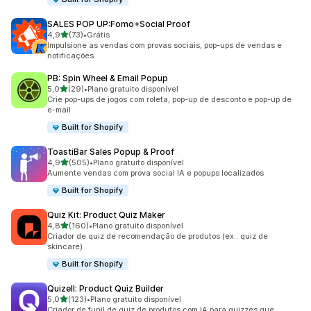
SALES POP UP:Fomo+Social Proof
de 5 estrelas
4,9
(73)
•
Grátis
73 avaliações ao todo
Impulsione as vendas com provas sociais, pop-ups de vendas e
notificações.
PB: Spin Wheel & Email Popup
de 5 estrelas
5,0
(29)
•
Plano gratuito disponível
29 avaliações ao todo
Crie pop-ups de jogos com roleta, pop-up de desconto e pop-up de
e-mail
Built for Shopify
ToastiBar Sales Popup & Proof
de 5 estrelas
4,9
(505)
•
Plano gratuito disponível
505 avaliações ao todo
Aumente vendas com prova social IA e popups localizados
Built for Shopify
Quiz Kit: Product Quiz Maker
de 5 estrelas
4,8
(160)
•
Plano gratuito disponível
160 avaliações ao todo
Criador de quiz de recomendação de produtos (ex.: quiz de
skincare)
Built for Shopify
Quizell: Product Quiz Builder
de 5 estrelas
5,0
(123)
•
Plano gratuito disponível
123 avaliações ao todo
Criador de funil de quiz de produtos com IA para quizzes que