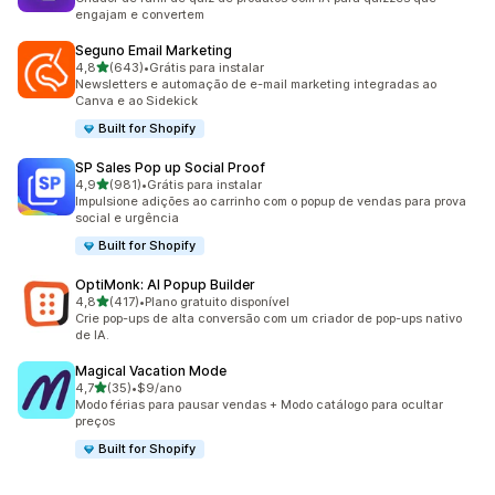
engajam e convertem
Seguno Email Marketing
de 5 estrelas
4,8
(643)
•
Grátis para instalar
643 avaliações ao todo
Newsletters e automação de e-mail marketing integradas ao
Canva e ao Sidekick
Built for Shopify
SP Sales Pop up Social Proof
de 5 estrelas
4,9
(981)
•
Grátis para instalar
981 avaliações ao todo
Impulsione adições ao carrinho com o popup de vendas para prova
social e urgência
Built for Shopify
OptiMonk: AI Popup Builder
de 5 estrelas
4,8
(417)
•
Plano gratuito disponível
417 avaliações ao todo
Crie pop-ups de alta conversão com um criador de pop-ups nativo
de IA.
Magical Vacation Mode
de 5 estrelas
4,7
(35)
•
$9/ano
35 avaliações ao todo
Modo férias para pausar vendas + Modo catálogo para ocultar
preços
Built for Shopify