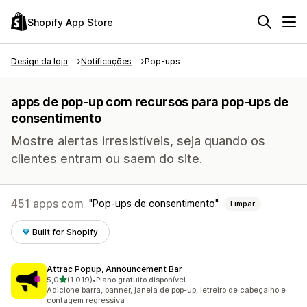
Shopify App Store
Design da loja
Notificações
Pop-ups
apps de pop-up com recursos para pop-ups de
consentimento
Mostre alertas irresistíveis, seja quando os
clientes entram ou saem do site.
451 apps com
Pop-ups de consentimento
Limpar
Built for Shopify
Attrac Popup, Announcement Bar
de 5 estrelas
5,0
(1.019)
•
Plano gratuito disponível
1019 avaliações ao todo
Adicione barra, banner, janela de pop-up, letreiro de cabeçalho e
contagem regressiva