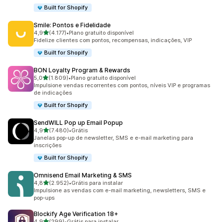
Built for Shopify
Smile: Pontos e Fidelidade
de 5 estrelas
4,9
(4.177)
•
Plano gratuito disponível
4177 avaliações ao todo
Fidelize clientes com pontos, recompensas, indicações, VIP
Built for Shopify
BON Loyalty Program & Rewards
de 5 estrelas
5,0
(1.809)
•
Plano gratuito disponível
1809 avaliações ao todo
Impulsione vendas recorrentes com pontos, níveis VIP e programas
de indicações
Built for Shopify
SendWILL Pop up Email Popup
de 5 estrelas
4,9
(7.480)
•
Grátis
7480 avaliações ao todo
Janelas pop-up de newsletter, SMS e e-mail marketing para
inscrições
Built for Shopify
Omnisend Email Marketing & SMS
de 5 estrelas
4,8
(2.952)
•
Grátis para instalar
2952 avaliações ao todo
Impulsione as vendas com e-mail marketing, newsletters, SMS e
pop-ups
Blockify Age Verification 18+
de 5 estrelas
4,9
(299)
•
Grátis para instalar