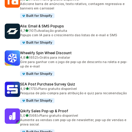
1193 avaliações ao todo
Adicione barra de anúncios, texto rotativo, contagem regressiva e
banners em carrossel
Built for Shopify
Alia: Email & SMS Popups
de 5 estrelas
4,7
(107)
•
Avaliação gratuita
107 avaliações ao todo
Popups com IA para o crescimento das listas de e-mail e SMS
Built for Shopify
Wheelify Spin Wheel Discount
de 5 estrelas
4,8
(652)
•
Grátis para instalar
652 avaliações ao todo
Gire para ganhar com o jogo de pop-up de desconto na roleta e pop-
up de e-mail
Built for Shopify
SEA Post Purchase Survey Quiz
de 5 estrelas
4,9
(173)
•
Plano gratuito disponível
173 avaliações ao todo
Pesquisa de pós-compra para atribuição e quiz para recomendação
Built for Shopify
Qikify Sales Pop up & Proof
de 5 estrelas
5,0
(568)
•
Plano gratuito disponível
568 avaliações ao todo
Aumente as vendas com pop-up de newsletter, pop-up de vendas e
prova social.
Built for Shopify