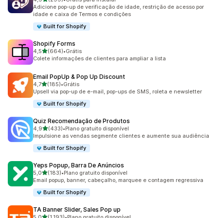
299 avaliações ao todo
Adicione pop-up de verificação de idade, restrição de acesso por
idade e caixa de Termos e condições
Built for Shopify
Shopify Forms
de 5 estrelas
4,5
(664)
•
Grátis
664 avaliações ao todo
Colete informações de clientes para ampliar a lista
Email PopUp & Pop Up Discount
de 5 estrelas
4,7
(185)
•
Grátis
185 avaliações ao todo
Upsell via pop-up de e-mail, pop-ups de SMS, roleta e newsletter
Built for Shopify
Quiz Recomendação de Produtos
de 5 estrelas
4,9
(433)
•
Plano gratuito disponível
433 avaliações ao todo
Impulsione as vendas segmente clientes e aumente sua audiência
Built for Shopify
Yeps Popup, Barra De Anúncios
de 5 estrelas
5,0
(183)
•
Plano gratuito disponível
183 avaliações ao todo
Email popup, banner, cabeçalho, marquee e contagem regressiva
Built for Shopify
TA Banner Slider, Sales Pop up
de 5 estrelas
5,0
(1.193)
•
Plano gratuito disponível