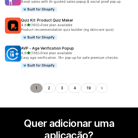
Boost sales with AI-guided sales popup & social proof pop up.
Built for Shopify
Quiz Kit: Product Quiz Maker
de 5 estrelas
4,8
(160)
•
Free plan available
160 total de avaliações
Product recommendation quiz builder (eg skincare quiz)
Built for Shopify
AVP ‑ Age Verification Popup
de 5 estrelas
4,6
(138)
•
Free plan available
138 total de avaliações
Easy age verification: 18+ pop-up for safe premium checks
Built for Shopify
1
2
3
4
19
Quer adicionar uma
aplicação?