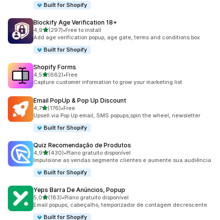
Built for Shopify
Blockify Age Verification 18+
de 5 estrelas
4,9
(297)
•
Free to install
297 total de avaliações
Add age verification popup, age gate, terms and conditions box
Built for Shopify
Shopify Forms
de 5 estrelas
4,5
(662)
•
Free
662 total de avaliações
Capture customer information to grow your marketing list
Email PopUp & Pop Up Discount
de 5 estrelas
4,7
(176)
•
Free
176 total de avaliações
Upsell via Pop Up email, SMS popups,spin the wheel, newsletter
Built for Shopify
Quiz Recomendação de Produtos
de 5 estrelas
4,9
(430)
•
Plano gratuito disponível
430 total de avaliações
Impulsione as vendas segmente clientes e aumente sua audiência
Built for Shopify
Yeps Barra De Anúncios, Popup
de 5 estrelas
5,0
(183)
•
Plano gratuito disponível
183 total de avaliações
Email popups, cabeçalho, temporizador de contagem decrescente
Built for Shopify