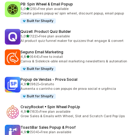
PB: Spin Wheel & Email Popup
de 5 estrelas
5,0
(29)
•
Free plan available
29 total de avaliações
Create games popup w/ spin wheel, discount popup, email popup
Built for Shopify
Quizell: Product Quiz Builder
de 5 estrelas
5,0
(122)
•
Free plan available
122 total de avaliações
AI product quiz funnel maker for quizzes that engage & convert
Seguno Email Marketing
de 5 estrelas
4,8
(644)
•
Free to install
644 total de avaliações
Canva & Sidekick-able email marketing newsletters & automation
Built for Shopify
Popup de Vendas ‑ Prova Social
de 5 estrelas
4,9
(982)
•
Gratuito
982 total de avaliações
Aumenta o carrinho com popups de prova social e urgência
Built for Shopify
CrazyRocket • Spin Wheel PopUp
de 5 estrelas
4,9
(163)
•
Free plan available
163 total de avaliações
Grow Sales & Emails with Wheel, Slot and Scratch Card Pop Ups
ToastiBar Sales Popup & Proof
de 5 estrelas
4,9
(504)
•
Free plan available
504 total de avaliações