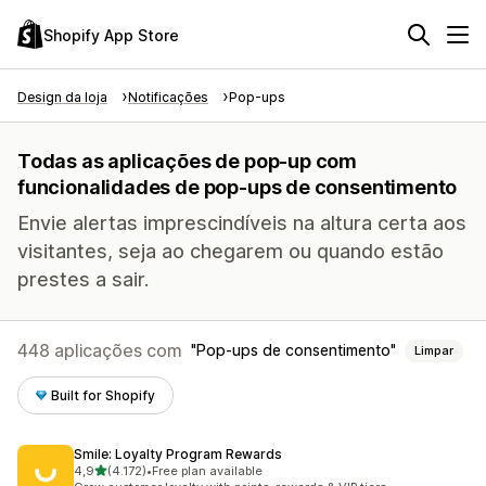
Shopify App Store
Design da loja
Notificações
Pop-ups
Todas as aplicações de pop-up com
funcionalidades de pop-ups de consentimento
Envie alertas imprescindíveis na altura certa aos
visitantes, seja ao chegarem ou quando estão
prestes a sair.
448 aplicações com
Pop-ups de consentimento
Limpar
Built for Shopify
Smile: Loyalty Program Rewards
de 5 estrelas
4,9
(4.172)
•
Free plan available
4172 total de avaliações