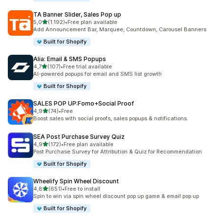
TA Banner Slider, Sales Pop up
de 5 estrelas
5,0
(1.192)
•
Free plan available
1192 total de avaliações
Add Announcement Bar, Marquee, Countdown, Carousel Banners
Built for Shopify
Alia: Email & SMS Popups
de 5 estrelas
4,7
(107)
•
Free trial available
107 total de avaliações
AI-powered popups for email and SMS list growth
Built for Shopify
SALES POP UP:Fomo+Social Proof
de 5 estrelas
4,9
(74)
•
Free
74 total de avaliações
Boost sales with social proofs, sales popups & notifications.
SEA Post Purchase Survey Quiz
de 5 estrelas
4,9
(172)
•
Free plan available
172 total de avaliações
Post Purchase Survey for Attribution & Quiz for Recommendation
Built for Shopify
Wheelify Spin Wheel Discount
de 5 estrelas
4,8
(651)
•
Free to install
651 total de avaliações
Spin to win via spin wheel discount pop up game & email pop up
Built for Shopify