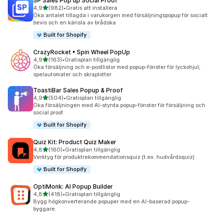
SP Sales Pop up Social Proof
av 5 stjärnor
4,9
(982)
•
Gratis att installera
982 recensioner totalt
Öka antalet tillagda i varukorgen med försäljningspopup för socialt
bevis och en känsla av brådska
Built for Shopify
CrazyRocket • Spin Wheel PopUp
av 5 stjärnor
4,9
(163)
•
Gratisplan tillgänglig
163 recensioner totalt
Öka försäljning och e-postlistor med popup-fönster för lyckohjul,
spelautomater och skraplotter
ToastiBar Sales Popup & Proof
av 5 stjärnor
4,9
(504)
•
Gratisplan tillgänglig
504 recensioner totalt
Öka försäljningen med AI-styrda popup-fönster för försäljning och
social proof.
Built for Shopify
Quiz Kit: Product Quiz Maker
av 5 stjärnor
4,8
(160)
•
Gratisplan tillgänglig
160 recensioner totalt
Verktyg för produktrekommendationsquiz (t.ex. hudvårdsquiz)
Built for Shopify
OptiMonk: AI Popup Builder
av 5 stjärnor
4,8
(418)
•
Gratisplan tillgänglig
418 recensioner totalt
Bygg högkonverterande popuper med en AI-baserad popup-
byggare.