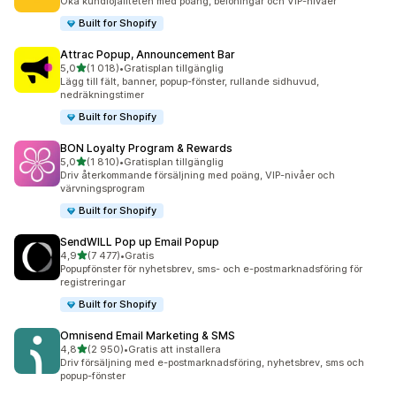
Öka kundlojaliteten med poäng, belöningar och VIP-nivåer
Built for Shopify
Attrac Popup, Announcement Bar
av 5 stjärnor
5,0
(1 018)
•
Gratisplan tillgänglig
1018 recensioner totalt
Lägg till fält, banner, popup-fönster, rullande sidhuvud,
nedräkningstimer
Built for Shopify
BON Loyalty Program & Rewards
av 5 stjärnor
5,0
(1 810)
•
Gratisplan tillgänglig
1810 recensioner totalt
Driv återkommande försäljning med poäng, VIP-nivåer och
värvningsprogram
Built for Shopify
SendWILL Pop up Email Popup
av 5 stjärnor
4,9
(7 477)
•
Gratis
7477 recensioner totalt
Popupfönster för nyhetsbrev, sms- och e-postmarknadsföring för
registreringar
Built for Shopify
Omnisend Email Marketing & SMS
av 5 stjärnor
4,8
(2 950)
•
Gratis att installera
2950 recensioner totalt
Driv försäljning med e-postmarknadsföring, nyhetsbrev, sms och
popup-fönster