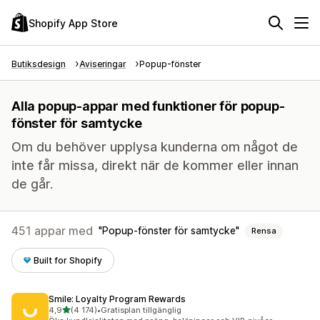
Shopify App Store
Butiksdesign
Aviseringar
Popup-fönster
Alla popup-appar med funktioner för popup-
fönster för samtycke
Om du behöver upplysa kunderna om något de
inte får missa, direkt när de kommer eller innan
de går.
451 appar med
Popup-fönster för samtycke
Rensa
Built for Shopify
Smile: Loyalty Program Rewards
av 5 stjärnor
4,9
(4 174)
•
Gratisplan tillgänglig
4174 recensioner totalt