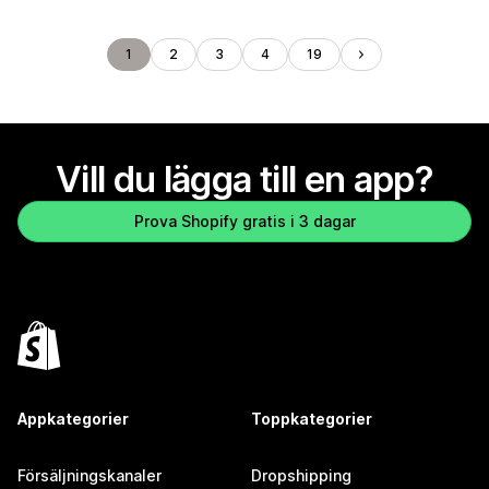
1
2
3
4
19
Vill du lägga till en app?
Prova Shopify gratis i 3 dagar
Appkategorier
Toppkategorier
Försäljningskanaler
Dropshipping