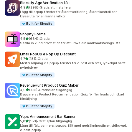
Blockify Age Verification 18+
av 5 stjärnor
4,9
(298)
•
Gratis att installera
298 recensioner totalt
Lägg till popup-fönster för åldersverifiering, ålderskontroll och
kryssruta för allmänna villkor
Built for Shopify
Shopify Forms
av 5 stjärnor
4,5
(664)
•
Gratis
664 recensioner totalt
Samla in kundinformation för att utöka din marknadsföringslista
Email PopUp & Pop Up Discount
av 5 stjärnor
4,7
(181)
•
Gratis
181 recensioner totalt
Merförsäljning via popup-fönster för e-post och sms, lyckohjul samt
nyhetsbrev
Built for Shopify
RevenueHunt Product Quiz Maker
av 5 stjärnor
4,9
(431)
•
Gratisplan tillgänglig
431 recensioner totalt
Byggare av Product Recommendation Quiz för fler leads och ökad
försäljning
Built for Shopify
Yeps Announcement Bar Banner
av 5 stjärnor
5,0
(183)
•
Gratisplan tillgänglig
183 recensioner totalt
Lägg till fält, banners, popups, fält med nedräkningstimer, sidhuvud,
e-post-popup