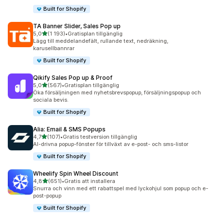
Built for Shopify
TA Banner Slider, Sales Pop up
av 5 stjärnor
5,0
(1 193)
•
Gratisplan tillgänglig
1193 recensioner totalt
Lägg till meddelandefält, rullande text, nedräkning,
karusellbannrar
Built for Shopify
Qikify Sales Pop up & Proof
av 5 stjärnor
5,0
(567)
•
Gratisplan tillgänglig
567 recensioner totalt
Öka försäljningen med nyhetsbrevspopup, försäljningspopup och
sociala bevis.
Built for Shopify
Alia: Email & SMS Popups
av 5 stjärnor
4,7
(107)
•
Gratis testversion tillgänglig
107 recensioner totalt
AI-drivna popup-fönster för tillväxt av e-post- och sms-listor
Built for Shopify
Wheelify Spin Wheel Discount
av 5 stjärnor
4,8
(651)
•
Gratis att installera
651 recensioner totalt
Snurra och vinn med ett rabattspel med lyckohjul som popup och e-
post-popup
Built for Shopify