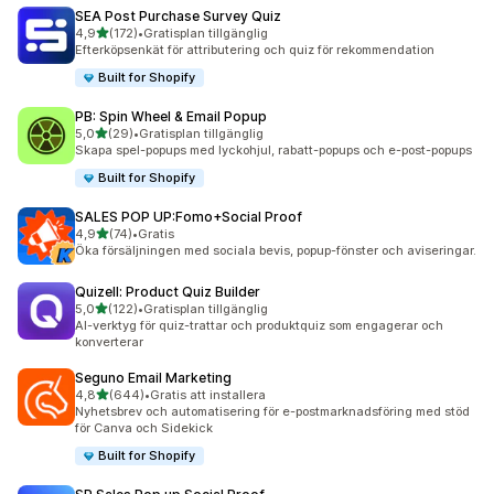
SEA Post Purchase Survey Quiz
av 5 stjärnor
4,9
(172)
•
Gratisplan tillgänglig
172 recensioner totalt
Efterköpsenkät för attributering och quiz för rekommendation
Built for Shopify
PB: Spin Wheel & Email Popup
av 5 stjärnor
5,0
(29)
•
Gratisplan tillgänglig
29 recensioner totalt
Skapa spel-popups med lyckohjul, rabatt-popups och e-post-popups
Built for Shopify
SALES POP UP:Fomo+Social Proof
av 5 stjärnor
4,9
(74)
•
Gratis
74 recensioner totalt
Öka försäljningen med sociala bevis, popup-fönster och aviseringar.
Quizell: Product Quiz Builder
av 5 stjärnor
5,0
(122)
•
Gratisplan tillgänglig
122 recensioner totalt
AI-verktyg för quiz-trattar och produktquiz som engagerar och
konverterar
Seguno Email Marketing
av 5 stjärnor
4,8
(644)
•
Gratis att installera
644 recensioner totalt
Nyhetsbrev och automatisering för e-postmarknadsföring med stöd
för Canva och Sidekick
Built for Shopify