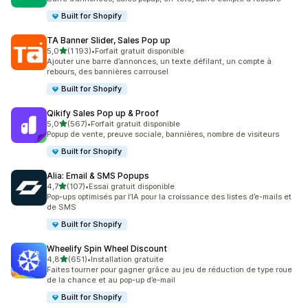
Built for Shopify
TA Banner Slider, Sales Pop up
étoile(s) sur 5
5,0
(1 193)
•
Forfait gratuit disponible
1193 avis au total
Ajouter une barre d’annonces, un texte défilant, un compte à
rebours, des bannières carrousel
Built for Shopify
Qikify Sales Pop up & Proof
étoile(s) sur 5
5,0
(567)
•
Forfait gratuit disponible
567 avis au total
Popup de vente, preuve sociale, bannières, nombre de visiteurs
Built for Shopify
Alia: Email & SMS Popups
étoile(s) sur 5
4,7
(107)
•
Essai gratuit disponible
107 avis au total
Pop-ups optimisés par l’IA pour la croissance des listes d’e-mails et
de SMS
Built for Shopify
Wheelify Spin Wheel Discount
étoile(s) sur 5
4,8
(651)
•
Installation gratuite
651 avis au total
Faites tourner pour gagner grâce au jeu de réduction de type roue
de la chance et au pop-up d’e-mail
Built for Shopify