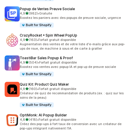
Popup de Ventes Preuve Sociale
étoile(s) sur 5
4,9
(982)
•
Gratuite
982 avis au total
Boostez les paniers avec des popups de preuve sociale, urgence
Built for Shopify
CrazyRocket • Spin Wheel PopUp
étoile(s) sur 5
4,9
(163)
•
Forfait gratuit disponible
163 avis au total
Augmentation des ventes et de votre liste d'e-mails grâce aux pop-
ups de roue, de machine à sous et de carte à gratter
ToastiBar Sales Popup & Proof
étoile(s) sur 5
4,9
(504)
•
Forfait gratuit disponible
504 avis au total
Boostez vos ventes avec popup IA et pop up de preuve sociale
Built for Shopify
Quiz Kit: Product Quiz Maker
étoile(s) sur 5
4,8
(160)
•
Forfait gratuit disponible
160 avis au total
Créateur de quiz de recommandation de produits (ex. : quiz sur les
soins de la peau)
Built for Shopify
OptiMonk: AI Popup Builder
étoile(s) sur 5
4,8
(418)
•
Forfait gratuit disponible
418 avis au total
Créez des pop-ups à fort taux de conversion avec un créateur de
pop-ups intégrant nativement l’IA.