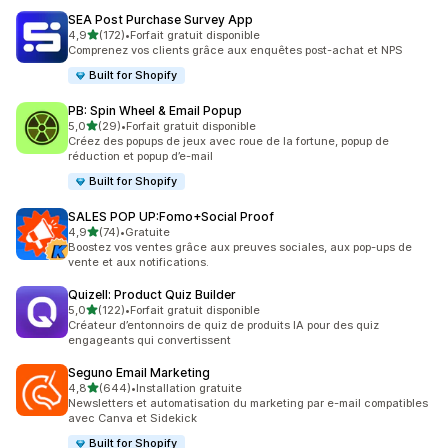
SEA Post Purchase Survey App
étoile(s) sur 5
4,9
(172)
•
Forfait gratuit disponible
172 avis au total
Comprenez vos clients grâce aux enquêtes post-achat et NPS
Built for Shopify
PB: Spin Wheel & Email Popup
étoile(s) sur 5
5,0
(29)
•
Forfait gratuit disponible
29 avis au total
Créez des popups de jeux avec roue de la fortune, popup de
réduction et popup d’e-mail
Built for Shopify
SALES POP UP:Fomo+Social Proof
étoile(s) sur 5
4,9
(74)
•
Gratuite
74 avis au total
Boostez vos ventes grâce aux preuves sociales, aux pop-ups de
vente et aux notifications.
Quizell: Product Quiz Builder
étoile(s) sur 5
5,0
(122)
•
Forfait gratuit disponible
122 avis au total
Créateur d’entonnoirs de quiz de produits IA pour des quiz
engageants qui convertissent
Seguno Email Marketing
étoile(s) sur 5
4,8
(644)
•
Installation gratuite
644 avis au total
Newsletters et automatisation du marketing par e-mail compatibles
avec Canva et Sidekick
Built for Shopify