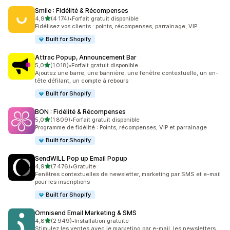
Smile : Fidélité & Récompenses
étoile(s) sur 5
4,9
(4 174)
•
Forfait gratuit disponible
4174 avis au total
Fidélisez vos clients : points, récompenses, parrainage, VIP
Built for Shopify
Attrac Popup, Announcement Bar
étoile(s) sur 5
5,0
(1 018)
•
Forfait gratuit disponible
1018 avis au total
Ajoutez une barre, une bannière, une fenêtre contextuelle, un en-
tête défilant, un compte à rebours
Built for Shopify
BON : Fidélité & Récompenses
étoile(s) sur 5
5,0
(1 809)
•
Forfait gratuit disponible
1809 avis au total
Programme de fidélité : Points, récompenses, VIP et parrainage
Built for Shopify
SendWILL Pop up Email Popup
étoile(s) sur 5
4,9
(7 476)
•
Gratuite
7476 avis au total
Fenêtres contextuelles de newsletter, marketing par SMS et e-mail
pour les inscriptions
Built for Shopify
Omnisend Email Marketing & SMS
étoile(s) sur 5
4,8
(2 949)
•
Installation gratuite
2949 avis au total
Stimulez les ventes avec le marketing par e-mail, les newsletters,