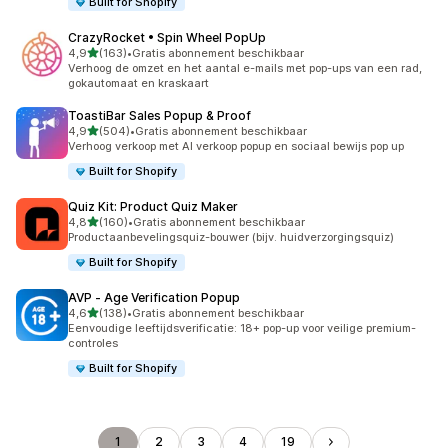
Built for Shopify
CrazyRocket • Spin Wheel PopUp
van 5 sterren
4,9
(163)
•
Gratis abonnement beschikbaar
163 recensies in totaal
Verhoog de omzet en het aantal e-mails met pop-ups van een rad,
gokautomaat en kraskaart
ToastiBar Sales Popup & Proof
van 5 sterren
4,9
(504)
•
Gratis abonnement beschikbaar
504 recensies in totaal
Verhoog verkoop met AI verkoop popup en sociaal bewijs pop up
Built for Shopify
Quiz Kit: Product Quiz Maker
van 5 sterren
4,8
(160)
•
Gratis abonnement beschikbaar
160 recensies in totaal
Productaanbevelingsquiz-bouwer (bijv. huidverzorgingsquiz)
Built for Shopify
AVP ‑ Age Verification Popup
van 5 sterren
4,6
(138)
•
Gratis abonnement beschikbaar
138 recensies in totaal
Eenvoudige leeftijdsverificatie: 18+ pop-up voor veilige premium-
controles
Built for Shopify
1
2
3
4
19