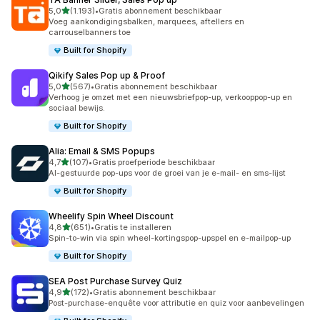
van 5 sterren
5,0
(1.193)
•
Gratis abonnement beschikbaar
1193 recensies in totaal
Voeg aankondigingsbalken, marquees, aftellers en
carrouselbanners toe
Built for Shopify
Qikify Sales Pop up & Proof
van 5 sterren
5,0
(567)
•
Gratis abonnement beschikbaar
567 recensies in totaal
Verhoog je omzet met een nieuwsbriefpop-up, verkooppop-up en
sociaal bewijs.
Built for Shopify
Alia: Email & SMS Popups
van 5 sterren
4,7
(107)
•
Gratis proefperiode beschikbaar
107 recensies in totaal
AI-gestuurde pop-ups voor de groei van je e-mail- en sms-lijst
Built for Shopify
Wheelify Spin Wheel Discount
van 5 sterren
4,8
(651)
•
Gratis te installeren
651 recensies in totaal
Spin-to-win via spin wheel-kortingspop-upspel en e-mailpop-up
Built for Shopify
SEA Post Purchase Survey Quiz
van 5 sterren
4,9
(172)
•
Gratis abonnement beschikbaar
172 recensies in totaal
Post-purchase-enquête voor attributie en quiz voor aanbevelingen