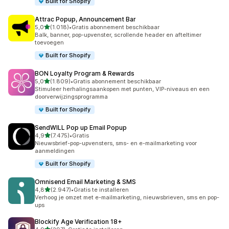
Built for Shopify
Attrac Popup, Announcement Bar
van 5 sterren
5,0
(1.018)
•
Gratis abonnement beschikbaar
1018 recensies in totaal
Balk, banner, pop-upvenster, scrollende header en afteltimer
toevoegen
Built for Shopify
BON Loyalty Program & Rewards
van 5 sterren
5,0
(1.809)
•
Gratis abonnement beschikbaar
1809 recensies in totaal
Stimuleer herhalingsaankopen met punten, VIP-niveaus en een
doorverwijzingsprogramma
Built for Shopify
SendWILL Pop up Email Popup
van 5 sterren
4,9
(7.475)
•
Gratis
7475 recensies in totaal
Nieuwsbrief-pop-upvensters, sms- en e-mailmarketing voor
aanmeldingen
Built for Shopify
Omnisend Email Marketing & SMS
van 5 sterren
4,8
(2.947)
•
Gratis te installeren
2947 recensies in totaal
Verhoog je omzet met e-mailmarketing, nieuwsbrieven, sms en pop-
ups
Blockify Age Verification 18+