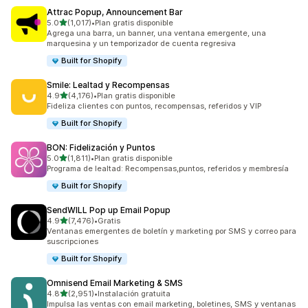
Attrac Popup, Announcement Bar
de 5 estrellas
5.0
(1,017)
•
Plan gratis disponible
1017 reseñas en total
Agrega una barra, un banner, una ventana emergente, una
marquesina y un temporizador de cuenta regresiva
Built for Shopify
Smile: Lealtad y Recompensas
de 5 estrellas
4.9
(4,176)
•
Plan gratis disponible
4176 reseñas en total
Fideliza clientes con puntos, recompensas, referidos y VIP
Built for Shopify
BON: Fidelización y Puntos
de 5 estrellas
5.0
(1,811)
•
Plan gratis disponible
1811 reseñas en total
Programa de lealtad: Recompensas,puntos, referidos y membresía
Built for Shopify
SendWILL Pop up Email Popup
de 5 estrellas
4.9
(7,476)
•
Gratis
7476 reseñas en total
Ventanas emergentes de boletín y marketing por SMS y correo para
suscripciones
Built for Shopify
Omnisend Email Marketing & SMS
de 5 estrellas
4.8
(2,951)
•
Instalación gratuita
2951 reseñas en total
Impulsa las ventas con email marketing, boletines, SMS y ventanas