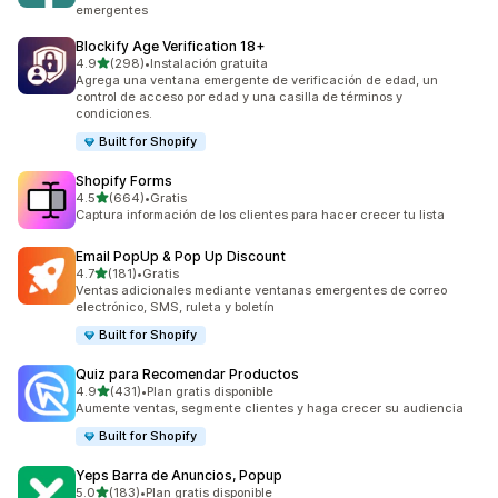
emergentes
Blockify Age Verification 18+
de 5 estrellas
4.9
(298)
•
Instalación gratuita
298 reseñas en total
Agrega una ventana emergente de verificación de edad, un
control de acceso por edad y una casilla de términos y
condiciones.
Built for Shopify
Shopify Forms
de 5 estrellas
4.5
(664)
•
Gratis
664 reseñas en total
Captura información de los clientes para hacer crecer tu lista
Email PopUp & Pop Up Discount
de 5 estrellas
4.7
(181)
•
Gratis
181 reseñas en total
Ventas adicionales mediante ventanas emergentes de correo
electrónico, SMS, ruleta y boletín
Built for Shopify
Quiz para Recomendar Productos
de 5 estrellas
4.9
(431)
•
Plan gratis disponible
431 reseñas en total
Aumente ventas, segmente clientes y haga crecer su audiencia
Built for Shopify
Yeps Barra de Anuncios, Popup
de 5 estrellas
5.0
(183)
•
Plan gratis disponible