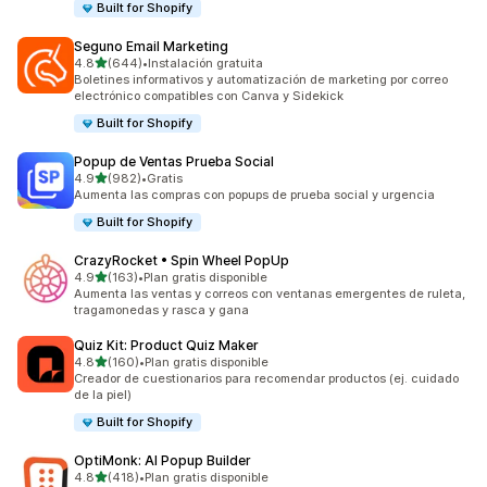
Built for Shopify
Seguno Email Marketing
de 5 estrellas
4.8
(644)
•
Instalación gratuita
644 reseñas en total
Boletines informativos y automatización de marketing por correo
electrónico compatibles con Canva y Sidekick
Built for Shopify
Popup de Ventas Prueba Social
de 5 estrellas
4.9
(982)
•
Gratis
982 reseñas en total
Aumenta las compras con popups de prueba social y urgencia
Built for Shopify
CrazyRocket • Spin Wheel PopUp
de 5 estrellas
4.9
(163)
•
Plan gratis disponible
163 reseñas en total
Aumenta las ventas y correos con ventanas emergentes de ruleta,
tragamonedas y rasca y gana
Quiz Kit: Product Quiz Maker
de 5 estrellas
4.8
(160)
•
Plan gratis disponible
160 reseñas en total
Creador de cuestionarios para recomendar productos (ej. cuidado
de la piel)
Built for Shopify
OptiMonk: AI Popup Builder
de 5 estrellas
4.8
(418)
•
Plan gratis disponible
418 reseñas en total