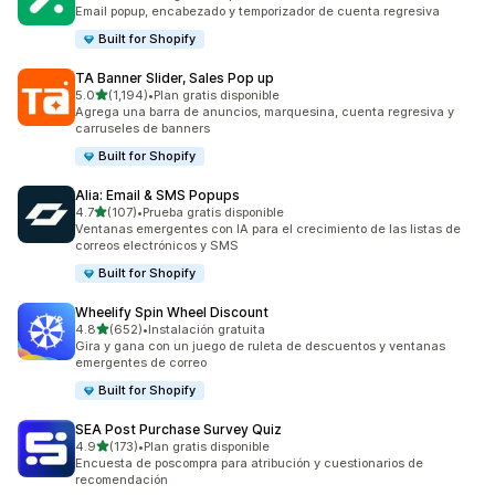
183 reseñas en total
Email popup, encabezado y temporizador de cuenta regresiva
Built for Shopify
TA Banner Slider, Sales Pop up
de 5 estrellas
5.0
(1,194)
•
Plan gratis disponible
1194 reseñas en total
Agrega una barra de anuncios, marquesina, cuenta regresiva y
carruseles de banners
Built for Shopify
Alia: Email & SMS Popups
de 5 estrellas
4.7
(107)
•
Prueba gratis disponible
107 reseñas en total
Ventanas emergentes con IA para el crecimiento de las listas de
correos electrónicos y SMS
Built for Shopify
Wheelify Spin Wheel Discount
de 5 estrellas
4.8
(652)
•
Instalación gratuita
652 reseñas en total
Gira y gana con un juego de ruleta de descuentos y ventanas
emergentes de correo
Built for Shopify
SEA Post Purchase Survey Quiz
de 5 estrellas
4.9
(173)
•
Plan gratis disponible
173 reseñas en total
Encuesta de poscompra para atribución y cuestionarios de
recomendación