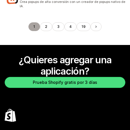
Crea popups de alta conversión con un creador de popups nativo de
IA.
1
2
3
4
19
¿Quieres agregar una
aplicación?
Prueba Shopify gratis por 3 días