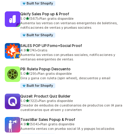
Built for Shopify
Qikify Sales Pop up & Proof
de 5 estrellas
5.0
(567)
•
Plan gratis disponible
567 reseñas en total
Aumenta las ventas con ventanas emergentes de boletines,
notificaciones de ventas y pruebas sociales.
Built for Shopify
SALES POP UP:Fomo+Social Proof
de 5 estrellas
4.9
(74)
•
Gratis
74 reseñas en total
Aumenta las ventas con pruebas sociales, notificaciones y
ventanas emergentes de ventas.
PB: Ruleta Popup Descuento
de 5 estrellas
5.0
(29)
•
Plan gratis disponible
29 reseñas en total
Gira y gana con ruleta (spin wheel), descuentos y email
Built for Shopify
Quizell: Product Quiz Builder
de 5 estrellas
5.0
(122)
•
Plan gratis disponible
122 reseñas en total
Creador de embudos de cuestionarios de productos con IA para
cuestionarios que atraen y convierten
ToastiBar Sales Popup & Proof
de 5 estrellas
4.9
(504)
•
Plan gratis disponible
504 reseñas en total
Aumenta ventas con prueba social IA y popups localizados