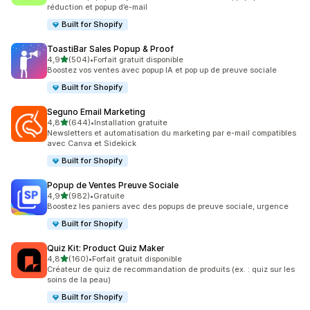
réduction et popup d’e-mail
Built for Shopify
ToastiBar Sales Popup & Proof
étoile(s) sur 5
4,9
(504)
•
Forfait gratuit disponible
504 avis au total
Boostez vos ventes avec popup IA et pop up de preuve sociale
Built for Shopify
Seguno Email Marketing
étoile(s) sur 5
4,8
(644)
•
Installation gratuite
644 avis au total
Newsletters et automatisation du marketing par e-mail compatibles
avec Canva et Sidekick
Built for Shopify
Popup de Ventes Preuve Sociale
étoile(s) sur 5
4,9
(982)
•
Gratuite
982 avis au total
Boostez les paniers avec des popups de preuve sociale, urgence
Built for Shopify
Quiz Kit: Product Quiz Maker
étoile(s) sur 5
4,8
(160)
•
Forfait gratuit disponible
160 avis au total
Créateur de quiz de recommandation de produits (ex. : quiz sur les
soins de la peau)
Built for Shopify