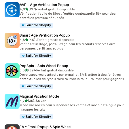
AVP ‑ Age Verification Popup
étoile(s) sur 5
4,6
(137)
•
Forfait gratuit disponible
137 avis au total
Vérification facile de l’âge : fenêtre contextuelle 18+ pour des
contrôles premium sécurisés
Built for Shopify
Smart Age Verification Popup
étoile(s) sur 5
4,8
(40)
•
Forfait gratuit disponible
40 avis au total
Vérificateur d’âge, portail d’âge pour les produits réservés aux
personnes de 18 ans et plus
Built for Shopify
PopSpin ‑ Spin Wheel Popup
étoile(s) sur 5
5,0
(39)
•
Forfait gratuit disponible
39 avis au total
Développez vos contacts par e-mail et SMS grâce à des fenêtres
contextuelles de type « faire tourner la roue - tourner pour gagner »
Built for Shopify
Magical Vacation Mode
étoile(s) sur 5
4,7
(35)
•
$9 /an
35 avis au total
Mode vacances pour suspendre les ventes et mode catalogue pour
masquer les prix
Built for Shopify
EA • Email Popup & Spin Wheel