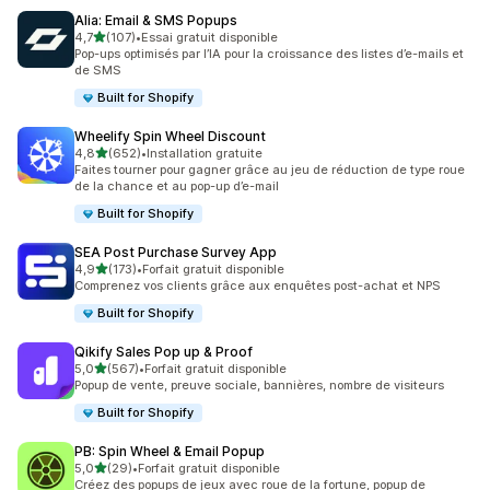
Alia: Email & SMS Popups
étoile(s) sur 5
4,7
(107)
•
Essai gratuit disponible
107 avis au total
Pop-ups optimisés par l’IA pour la croissance des listes d’e-mails et
de SMS
Built for Shopify
Wheelify Spin Wheel Discount
étoile(s) sur 5
4,8
(652)
•
Installation gratuite
652 avis au total
Faites tourner pour gagner grâce au jeu de réduction de type roue
de la chance et au pop-up d’e-mail
Built for Shopify
SEA Post Purchase Survey App
étoile(s) sur 5
4,9
(173)
•
Forfait gratuit disponible
173 avis au total
Comprenez vos clients grâce aux enquêtes post-achat et NPS
Built for Shopify
Qikify Sales Pop up & Proof
étoile(s) sur 5
5,0
(567)
•
Forfait gratuit disponible
567 avis au total
Popup de vente, preuve sociale, bannières, nombre de visiteurs
Built for Shopify
PB: Spin Wheel & Email Popup
étoile(s) sur 5
5,0
(29)
•
Forfait gratuit disponible
29 avis au total
Créez des popups de jeux avec roue de la fortune, popup de