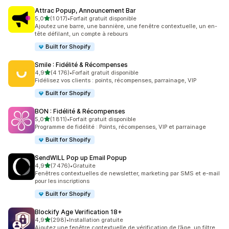
Attrac Popup, Announcement Bar
étoile(s) sur 5
5,0
(1 017)
•
Forfait gratuit disponible
1017 avis au total
Ajoutez une barre, une bannière, une fenêtre contextuelle, un en-
tête défilant, un compte à rebours
Built for Shopify
Smile : Fidélité & Récompenses
étoile(s) sur 5
4,9
(4 176)
•
Forfait gratuit disponible
4176 avis au total
Fidélisez vos clients : points, récompenses, parrainage, VIP
Built for Shopify
BON : Fidélité & Récompenses
étoile(s) sur 5
5,0
(1 811)
•
Forfait gratuit disponible
1811 avis au total
Programme de fidélité : Points, récompenses, VIP et parrainage
Built for Shopify
SendWILL Pop up Email Popup
étoile(s) sur 5
4,9
(7 476)
•
Gratuite
7476 avis au total
Fenêtres contextuelles de newsletter, marketing par SMS et e-mail
pour les inscriptions
Built for Shopify
Blockify Age Verification 18+
étoile(s) sur 5
4,9
(298)
•
Installation gratuite
298 avis au total
Ajoutez une fenêtre contextuelle de vérification de l’âge, un filtre