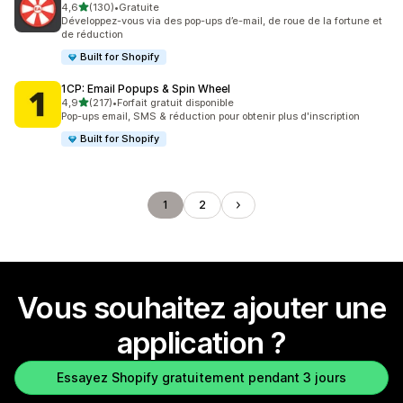
étoile(s) sur 5
4,6
(130)
•
Gratuite
130 avis au total
Développez-vous via des pop-ups d’e-mail, de roue de la fortune et
de réduction
Built for Shopify
1CP: Email Popups & Spin Wheel
étoile(s) sur 5
4,9
(217)
•
Forfait gratuit disponible
217 avis au total
Pop-ups email, SMS & réduction pour obtenir plus d'inscription
Built for Shopify
1
2
Vous souhaitez ajouter une
application ?
Essayez Shopify gratuitement pendant 3 jours