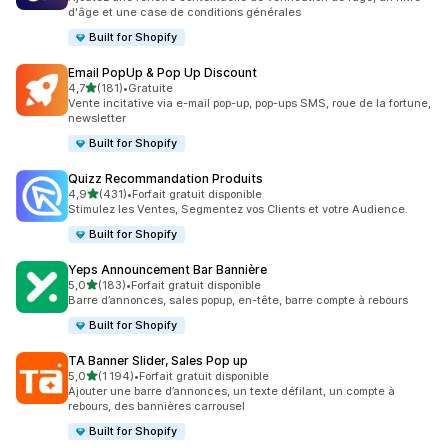
d'âge et une case de conditions générales
Built for Shopify
Email PopUp & Pop Up Discount
étoile(s) sur 5
4,7
(181)
•
Gratuite
181 avis au total
Vente incitative via e-mail pop-up, pop-ups SMS, roue de la fortune,
newsletter
Built for Shopify
Quizz Recommandation Produits
étoile(s) sur 5
4,9
(431)
•
Forfait gratuit disponible
431 avis au total
Stimulez les Ventes, Segmentez vos Clients et votre Audience.
Built for Shopify
Yeps Announcement Bar Bannière
étoile(s) sur 5
5,0
(183)
•
Forfait gratuit disponible
183 avis au total
Barre d’annonces, sales popup, en-tête, barre compte à rebours
Built for Shopify
TA Banner Slider, Sales Pop up
étoile(s) sur 5
5,0
(1 194)
•
Forfait gratuit disponible
1194 avis au total
Ajouter une barre d’annonces, un texte défilant, un compte à
rebours, des bannières carrousel
Built for Shopify