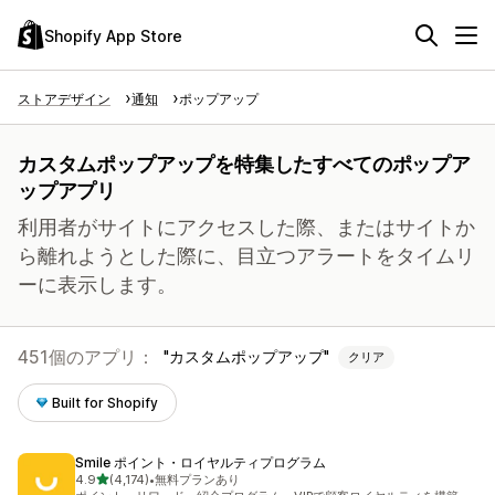
Shopify App Store
ストアデザイン
通知
ポップアップ
カスタムポップアップを特集したすべてのポップア
ップアプリ
利用者がサイトにアクセスした際、またはサイトか
ら離れようとした際に、目立つアラートをタイムリ
ーに表示します。
451個のアプリ：
カスタムポップアップ
クリア
Built for Shopify
Smile ポイント・ロイヤルティプログラム
5つ星中
4.9
(4,174)
•
無料プランあり
合計レビュー数：4174件