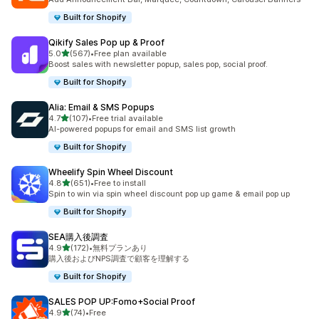
Built for Shopify
Qikify Sales Pop up & Proof
5つ星中
5.0
(567)
•
Free plan available
合計レビュー数：567件
Boost sales with newsletter popup, sales pop, social proof.
Built for Shopify
Alia: Email & SMS Popups
5つ星中
4.7
(107)
•
Free trial available
合計レビュー数：107件
AI-powered popups for email and SMS list growth
Built for Shopify
Wheelify Spin Wheel Discount
5つ星中
4.8
(651)
•
Free to install
合計レビュー数：651件
Spin to win via spin wheel discount pop up game & email pop up
Built for Shopify
SEA購入後調査
5つ星中
4.9
(172)
•
無料プランあり
合計レビュー数：172件
購入後およびNPS調査で顧客を理解する
Built for Shopify
SALES POP UP:Fomo+Social Proof
5つ星中
4.9
(74)
•
Free
合計レビュー数：74件