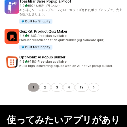
ToastiBar Sales Popup & Proof
5つ星中
4.9
(504)
•
無料プランあり
合計レビュー数：504件
AIが導くソーシャルプルーフとローカライズされたポップアップで、売上
を拡大しましょう。
Built for Shopify
Quiz Kit: Product Quiz Maker
5つ星中
4.8
(160)
•
Free plan available
合計レビュー数：160件
Product recommendation quiz builder (eg skincare quiz)
Built for Shopify
OptiMonk: AI Popup Builder
5つ星中
4.8
(418)
•
Free plan available
合計レビュー数：418件
Build high-converting popups with an AI-native popup builder.
1
2
3
4
19
使ってみたいアプリがあり