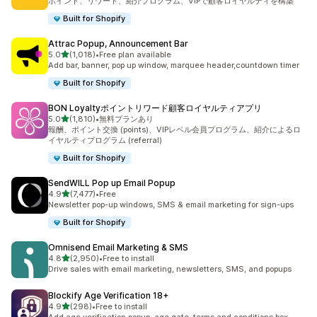
ポイント、リワード、紹介プログラム、VIPで顧客ロイヤルティを構築
Built for Shopify
Attrac Popup, Announcement Bar
5つ星中
5.0
(1,018)
•
Free plan available
合計レビュー数：1018件
Add bar, banner, pop up window, marquee header,countdown timer
Built for Shopify
BON Loyaltyポイントリワード顧客ロイヤルティアプリ
5つ星中
5.0
(1,810)
•
無料プランあり
合計レビュー数：1810件
報酬、ポイント交換 (points)、VIPレベル会員プログラム、紹介によるロ
イヤルティプログラム (referral)
Built for Shopify
SendWILL Pop up Email Popup
5つ星中
4.9
(7,477)
•
Free
合計レビュー数：7477件
Newsletter pop-up windows, SMS & email marketing for sign-ups
Built for Shopify
Omnisend Email Marketing & SMS
5つ星中
4.8
(2,950)
•
Free to install
合計レビュー数：2950件
Drive sales with email marketing, newsletters, SMS, and popups
Blockify Age Verification 18+
5つ星中
4.9
(298)
•
Free to install
合計レビュー数：298件