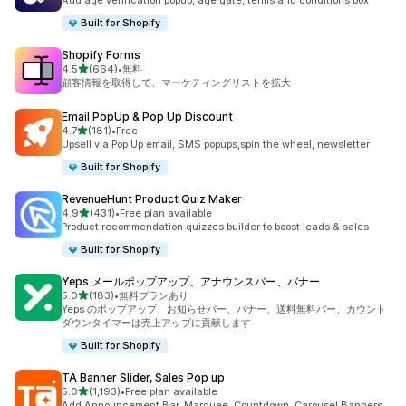
Add age verification popup, age gate, terms and conditions box
Built for Shopify
Shopify Forms
5つ星中
4.5
(664)
•
無料
合計レビュー数：664件
顧客情報を取得して、マーケティングリストを拡大
Email PopUp & Pop Up Discount
5つ星中
4.7
(181)
•
Free
合計レビュー数：181件
Upsell via Pop Up email, SMS popups,spin the wheel, newsletter
Built for Shopify
RevenueHunt Product Quiz Maker
5つ星中
4.9
(431)
•
Free plan available
合計レビュー数：431件
Product recommendation quizzes builder to boost leads & sales
Built for Shopify
Yeps メールポップアップ、アナウンスバー、バナー
5つ星中
5.0
(183)
•
無料プランあり
合計レビュー数：183件
Yeps のポップアップ、お知らせバー、バナー、送料無料バー、カウント
ダウンタイマーは売上アップに貢献します
Built for Shopify
TA Banner Slider, Sales Pop up
5つ星中
5.0
(1,193)
•
Free plan available
合計レビュー数：1193件
Add Announcement Bar, Marquee, Countdown, Carousel Banners