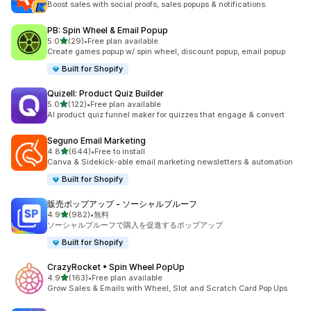
Boost sales with social proofs, sales popups & notifications.
PB: Spin Wheel & Email Popup
5つ星中
5.0
(29)
•
Free plan available
合計レビュー数：29件
Create games popup w/ spin wheel, discount popup, email popup
Built for Shopify
Quizell: Product Quiz Builder
5つ星中
5.0
(122)
•
Free plan available
合計レビュー数：122件
AI product quiz funnel maker for quizzes that engage & convert
Seguno Email Marketing
5つ星中
4.8
(644)
•
Free to install
合計レビュー数：644件
Canva & Sidekick-able email marketing newsletters & automation
Built for Shopify
販売ポップアップ ‑ ソーシャルプルーフ
5つ星中
4.9
(982)
•
無料
合計レビュー数：982件
ソーシャルプルーフで購入を促進するポップアップ
Built for Shopify
CrazyRocket • Spin Wheel PopUp
5つ星中
4.9
(163)
•
Free plan available
合計レビュー数：163件
Grow Sales & Emails with Wheel, Slot and Scratch Card Pop Ups