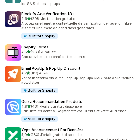
les SMS et les pop-ups
Blockify Age Verification 18+
étoile(s) sur 5
4,9
(298)
•
Installation gratuite
298 avis au total
Ajoutez une fenêtre contextuelle de vérification de l’âge, un filtre
d'âge et une case de conditions générales
Built for Shopify
Shopify Forms
étoile(s) sur 5
4,5
(663)
•
Gratuite
663 avis au total
Capturez les coordonnées des clients
Email PopUp & Pop Up Discount
étoile(s) sur 5
4,7
(181)
•
Gratuite
181 avis au total
Vente incitative via e-mail pop-up, pop-ups SMS, roue de la fortune,
newsletter
Built for Shopify
Quizz Recommandation Produits
étoile(s) sur 5
4,9
(431)
•
Forfait gratuit disponible
431 avis au total
Stimulez les Ventes, Segmentez vos Clients et votre Audience.
Built for Shopify
Yeps Announcement Bar Bannière
étoile(s) sur 5
5,0
(183)
•
Forfait gratuit disponible
183 avis au total
Barre d’annonces, sales popup, en-tête, barre compte à rebours