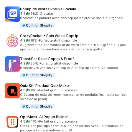
Popup de Ventes Preuve Sociale
étoile(s) sur 5
4,9
(982)
•
Gratuite
982 avis au total
Boostez les paniers avec des popups de preuve sociale, urgence
Built for Shopify
CrazyRocket • Spin Wheel PopUp
étoile(s) sur 5
4,9
(163)
•
Forfait gratuit disponible
163 avis au total
Augmentation des ventes et de votre liste d'e-mails grâce aux pop-
ups de roue, de machine à sous et de carte à gratter
ToastiBar Sales Popup & Proof
étoile(s) sur 5
4,9
(504)
•
Forfait gratuit disponible
504 avis au total
Boostez vos ventes avec popup IA et pop up de preuve sociale
Built for Shopify
Quiz Kit: Product Quiz Maker
étoile(s) sur 5
4,8
(160)
•
Forfait gratuit disponible
160 avis au total
Créateur de quiz de recommandation de produits (ex. : quiz sur les
soins de la peau)
Built for Shopify
OptiMonk: AI Popup Builder
étoile(s) sur 5
4,8
(418)
•
Forfait gratuit disponible
418 avis au total
Créez des pop-ups à fort taux de conversion avec un créateur de
pop-ups intégrant nativement l’IA.