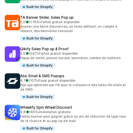
Built for Shopify
TA Banner Slider, Sales Pop up
étoile(s) sur 5
5,0
(1 193)
•
Forfait gratuit disponible
1193 avis au total
Ajouter une barre d’annonces, un texte défilant, un compte à
rebours, des bannières carrousel
Built for Shopify
Qikify Sales Pop up & Proof
étoile(s) sur 5
5,0
(567)
•
Forfait gratuit disponible
567 avis au total
Popup de vente, preuve sociale, bannières, nombre de visiteurs
Built for Shopify
Alia: Email & SMS Popups
étoile(s) sur 5
4,7
(107)
•
Essai gratuit disponible
107 avis au total
Pop-ups optimisés par l’IA pour la croissance des listes d’e-mails et
de SMS
Built for Shopify
Wheelify Spin Wheel Discount
étoile(s) sur 5
4,8
(651)
•
Installation gratuite
651 avis au total
Faites tourner pour gagner grâce au jeu de réduction de type roue
de la chance et au pop-up d’e-mail
Built for Shopify