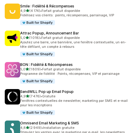
Smile : Fidélité & Récompenses
étoile(s) sur 5
4,9
(4 174)
•
Forfait gratuit disponible
4174 avis au total
Fidélisez vos clients : points, récompenses, parrainage, VIP
Built for Shopify
Attrac Popup, Announcement Bar
étoile(s) sur 5
5,0
(1 018)
•
Forfait gratuit disponible
1018 avis au total
Ajoutez une barre, une bannière, une fenêtre contextuelle, un en-
tête défilant, un compte à rebours
Built for Shopify
BON : Fidélité & Récompenses
étoile(s) sur 5
5,0
(1 809)
•
Forfait gratuit disponible
1809 avis au total
Programme de fidélité : Points, récompenses, VIP et parrainage
Built for Shopify
SendWILL Pop up Email Popup
étoile(s) sur 5
4,9
(7 476)
•
Gratuite
7476 avis au total
Fenêtres contextuelles de newsletter, marketing par SMS et e-mail
pour les inscriptions
Built for Shopify
Omnisend Email Marketing & SMS
étoile(s) sur 5
4,8
(2 949)
•
Installation gratuite
2949 avis au total
Stimulez les ventes avec le marketing par e-mail, les newsletters,