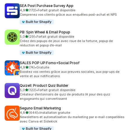
SEA Post Purchase Survey App
étoile(s) sur 5
4,9
(172)
•
Forfait gratuit disponible
172 avis au total
Comprenez vos clients grâce aux enquêtes post-achat et NPS
Built for Shopify
PB: Spin Wheel & Email Popup
étoile(s) sur 5
5,0
(29)
•
Forfait gratuit disponible
29 avis au total
Créez des popups de jeux avec roue de la fortune, popup de
réduction et popup d’e-mail
Built for Shopify
SALES POP UP:Fomo+Social Proof
étoile(s) sur 5
4,9
(74)
•
Gratuite
74 avis au total
Boostez vos ventes grâce aux preuves sociales, aux pop-ups de
vente et aux notifications.
Quizell: Product Quiz Builder
étoile(s) sur 5
5,0
(122)
•
Forfait gratuit disponible
122 avis au total
Créateur d’entonnoirs de quiz de produits IA pour des quiz
engageants qui convertissent
Seguno Email Marketing
étoile(s) sur 5
4,8
(644)
•
Installation gratuite
644 avis au total
Newsletters et automatisation du marketing par e-mail compatibles
avec Canva et Sidekick
Built for Shopify