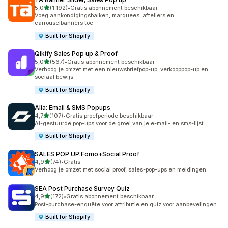
van 5 sterren
5,0
(1.192)
•
Gratis abonnement beschikbaar
1192 recensies in totaal
Voeg aankondigingsbalken, marquees, aftellers en
carrouselbanners toe
Built for Shopify
Qikify Sales Pop up & Proof
van 5 sterren
5,0
(567)
•
Gratis abonnement beschikbaar
567 recensies in totaal
Verhoog je omzet met een nieuwsbriefpop-up, verkooppop-up en
sociaal bewijs.
Built for Shopify
Alia: Email & SMS Popups
van 5 sterren
4,7
(107)
•
Gratis proefperiode beschikbaar
107 recensies in totaal
AI-gestuurde pop-ups voor de groei van je e-mail- en sms-lijst
Built for Shopify
SALES POP UP:Fomo+Social Proof
van 5 sterren
4,9
(74)
•
Gratis
74 recensies in totaal
Verhoog je omzet met social proof, sales-pop-ups en meldingen.
SEA Post Purchase Survey Quiz
van 5 sterren
4,9
(172)
•
Gratis abonnement beschikbaar
172 recensies in totaal
Post-purchase-enquête voor attributie en quiz voor aanbevelingen
Built for Shopify