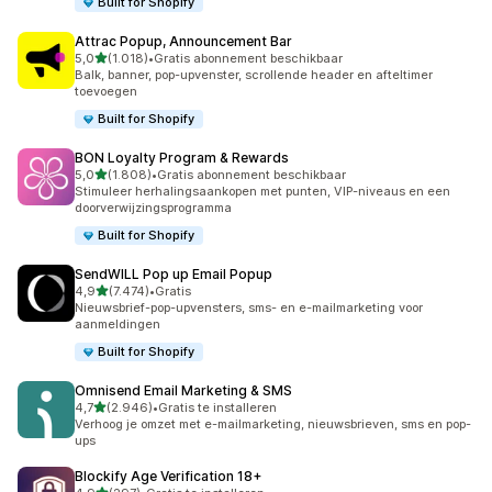
Built for Shopify
Attrac Popup, Announcement Bar
van 5 sterren
5,0
(1.018)
•
Gratis abonnement beschikbaar
1018 recensies in totaal
Balk, banner, pop-upvenster, scrollende header en afteltimer
toevoegen
Built for Shopify
BON Loyalty Program & Rewards
van 5 sterren
5,0
(1.808)
•
Gratis abonnement beschikbaar
1808 recensies in totaal
Stimuleer herhalingsaankopen met punten, VIP-niveaus en een
doorverwijzingsprogramma
Built for Shopify
SendWILL Pop up Email Popup
van 5 sterren
4,9
(7.474)
•
Gratis
7474 recensies in totaal
Nieuwsbrief-pop-upvensters, sms- en e-mailmarketing voor
aanmeldingen
Built for Shopify
Omnisend Email Marketing & SMS
van 5 sterren
4,7
(2.946)
•
Gratis te installeren
2946 recensies in totaal
Verhoog je omzet met e-mailmarketing, nieuwsbrieven, sms en pop-
ups
Blockify Age Verification 18+