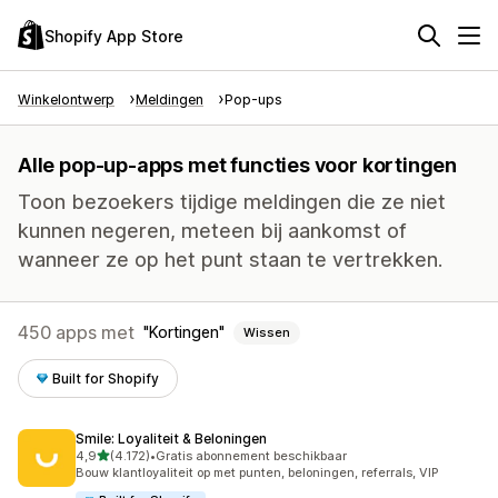
Shopify App Store
Winkelontwerp
Meldingen
Pop-ups
Alle pop-up-apps met functies voor kortingen
Toon bezoekers tijdige meldingen die ze niet
kunnen negeren, meteen bij aankomst of
wanneer ze op het punt staan te vertrekken.
450 apps met
Kortingen
Wissen
Built for Shopify
Smile: Loyaliteit & Beloningen
van 5 sterren
4,9
(4.172)
•
Gratis abonnement beschikbaar
4172 recensies in totaal
Bouw klantloyaliteit op met punten, beloningen, referrals, VIP