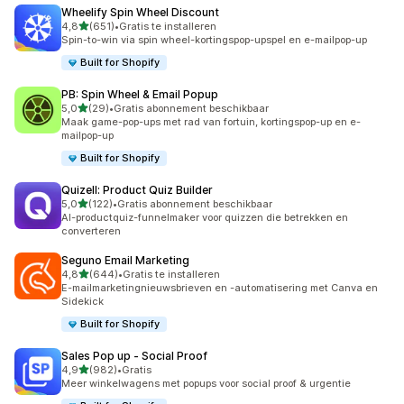
Wheelify Spin Wheel Discount
van 5 sterren
4,8
(651)
•
Gratis te installeren
651 recensies in totaal
Spin-to-win via spin wheel-kortingspop-upspel en e-mailpop-up
Built for Shopify
PB: Spin Wheel & Email Popup
van 5 sterren
5,0
(29)
•
Gratis abonnement beschikbaar
29 recensies in totaal
Maak game-pop-ups met rad van fortuin, kortingspop-up en e-
mailpop-up
Built for Shopify
Quizell: Product Quiz Builder
van 5 sterren
5,0
(122)
•
Gratis abonnement beschikbaar
122 recensies in totaal
AI-productquiz-funnelmaker voor quizzen die betrekken en
converteren
Seguno Email Marketing
van 5 sterren
4,8
(644)
•
Gratis te installeren
644 recensies in totaal
E-mailmarketingnieuwsbrieven en -automatisering met Canva en
Sidekick
Built for Shopify
Sales Pop up ‑ Social Proof
van 5 sterren
4,9
(982)
•
Gratis
982 recensies in totaal
Meer winkelwagens met popups voor social proof & urgentie