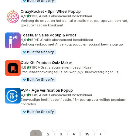
Built for Shopify
CrazyRocket • Spin Wheel PopUp
van 5 sterren
4,9
(163)
•
Gratis abonnement beschikbaar
163 recensies in totaal
Verhoog de omzet en het aantal e-mails met pop-ups van een rad,
gokautomaat en kraskaart
ToastiBar Sales Popup & Proof
van 5 sterren
4,9
(504)
•
Gratis abonnement beschikbaar
504 recensies in totaal
Verhoog verkoop met AI verkoop popup en sociaal bewijs pop up
Built for Shopify
Quiz Kit: Product Quiz Maker
van 5 sterren
4,8
(160)
•
Gratis abonnement beschikbaar
160 recensies in totaal
Productaanbevelingsquiz-bouwer (bijv. huidverzorgingsquiz)
Built for Shopify
AVP ‑ Age Verification Popup
van 5 sterren
4,6
(138)
•
Gratis abonnement beschikbaar
138 recensies in totaal
Eenvoudige leeftijdsverificatie: 18+ pop-up voor veilige premium-
controles
Built for Shopify
1
2
3
4
19