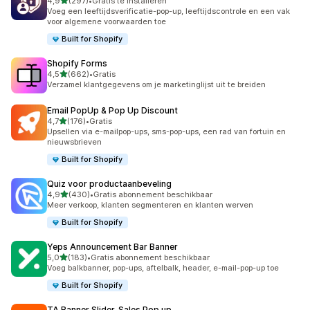
van 5 sterren
4,9
(297)
•
Gratis te installeren
297 recensies in totaal
Voeg een leeftijdsverificatie-pop-up, leeftijdscontrole en een vak
voor algemene voorwaarden toe
Built for Shopify
Shopify Forms
van 5 sterren
4,5
(662)
•
Gratis
662 recensies in totaal
Verzamel klantgegevens om je marketinglijst uit te breiden
Email PopUp & Pop Up Discount
van 5 sterren
4,7
(176)
•
Gratis
176 recensies in totaal
Upsellen via e-mailpop-ups, sms-pop-ups, een rad van fortuin en
nieuwsbrieven
Built for Shopify
Quiz voor productaanbeveling
van 5 sterren
4,9
(430)
•
Gratis abonnement beschikbaar
430 recensies in totaal
Meer verkoop, klanten segmenteren en klanten werven
Built for Shopify
Yeps Announcement Bar Banner
van 5 sterren
5,0
(183)
•
Gratis abonnement beschikbaar
183 recensies in totaal
Voeg balkbanner, pop-ups, aftelbalk, header, e-mail-pop-up toe
Built for Shopify
TA Banner Slider, Sales Pop up