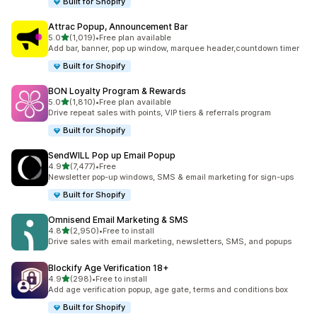
Built for Shopify
Attrac Popup, Announcement Bar
เต็ม 5 ดาว
5.0
(1,019)
•
Free plan available
ทั้งหมด 1019 รีวิว
Add bar, banner, pop up window, marquee header,countdown timer
Built for Shopify
BON Loyalty Program & Rewards
เต็ม 5 ดาว
5.0
(1,810)
•
Free plan available
ทั้งหมด 1810 รีวิว
Drive repeat sales with points, VIP tiers & referrals program
Built for Shopify
SendWILL Pop up Email Popup
เต็ม 5 ดาว
4.9
(7,477)
•
Free
ทั้งหมด 7477 รีวิว
Newsletter pop-up windows, SMS & email marketing for sign-ups
Built for Shopify
Omnisend Email Marketing & SMS
เต็ม 5 ดาว
4.8
(2,950)
•
Free to install
ทั้งหมด 2950 รีวิว
Drive sales with email marketing, newsletters, SMS, and popups
Blockify Age Verification 18+
เต็ม 5 ดาว
4.9
(298)
•
Free to install
ทั้งหมด 298 รีวิว
Add age verification popup, age gate, terms and conditions box
Built for Shopify