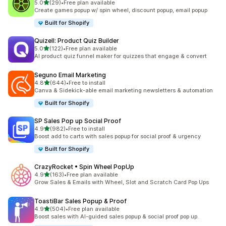
เต็ม 5 ดาว
5.0
(29)
•
Free plan available
ทั้งหมด 29 รีวิว
Create games popup w/ spin wheel, discount popup, email popup
Built for Shopify
Quizell: Product Quiz Builder
เต็ม 5 ดาว
5.0
(122)
•
Free plan available
ทั้งหมด 122 รีวิว
AI product quiz funnel maker for quizzes that engage & convert
Seguno Email Marketing
เต็ม 5 ดาว
4.8
(644)
•
Free to install
ทั้งหมด 644 รีวิว
Canva & Sidekick-able email marketing newsletters & automation
Built for Shopify
SP Sales Pop up Social Proof
เต็ม 5 ดาว
4.9
(982)
•
Free to install
ทั้งหมด 982 รีวิว
Boost add to carts with sales popup for social proof & urgency
Built for Shopify
CrazyRocket • Spin Wheel PopUp
เต็ม 5 ดาว
4.9
(163)
•
Free plan available
ทั้งหมด 163 รีวิว
Grow Sales & Emails with Wheel, Slot and Scratch Card Pop Ups
ToastiBar Sales Popup & Proof
เต็ม 5 ดาว
4.9
(504)
•
Free plan available
ทั้งหมด 504 รีวิว
Boost sales with AI-guided sales popup & social proof pop up.