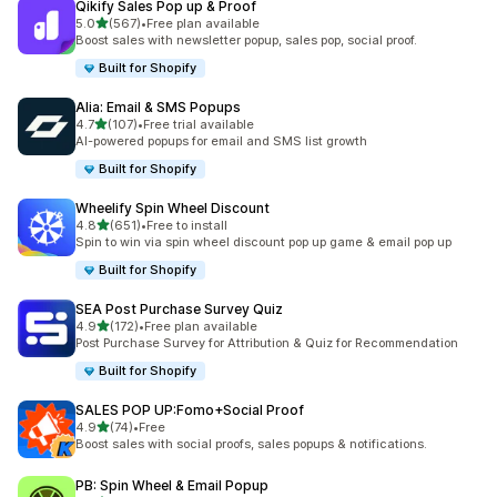
Qikify Sales Pop up & Proof
เต็ม 5 ดาว
5.0
(567)
•
Free plan available
ทั้งหมด 567 รีวิว
Boost sales with newsletter popup, sales pop, social proof.
Built for Shopify
Alia: Email & SMS Popups
เต็ม 5 ดาว
4.7
(107)
•
Free trial available
ทั้งหมด 107 รีวิว
AI-powered popups for email and SMS list growth
Built for Shopify
Wheelify Spin Wheel Discount
เต็ม 5 ดาว
4.8
(651)
•
Free to install
ทั้งหมด 651 รีวิว
Spin to win via spin wheel discount pop up game & email pop up
Built for Shopify
SEA Post Purchase Survey Quiz
เต็ม 5 ดาว
4.9
(172)
•
Free plan available
ทั้งหมด 172 รีวิว
Post Purchase Survey for Attribution & Quiz for Recommendation
Built for Shopify
SALES POP UP:Fomo+Social Proof
เต็ม 5 ดาว
4.9
(74)
•
Free
ทั้งหมด 74 รีวิว
Boost sales with social proofs, sales popups & notifications.
PB: Spin Wheel & Email Popup