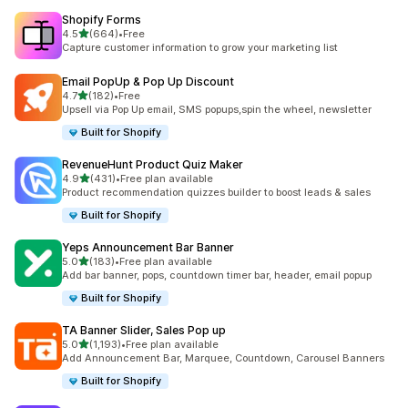
Shopify Forms
เต็ม 5 ดาว
4.5
(664)
•
Free
ทั้งหมด 664 รีวิว
Capture customer information to grow your marketing list
Email PopUp & Pop Up Discount
เต็ม 5 ดาว
4.7
(182)
•
Free
ทั้งหมด 182 รีวิว
Upsell via Pop Up email, SMS popups,spin the wheel, newsletter
Built for Shopify
RevenueHunt Product Quiz Maker
เต็ม 5 ดาว
4.9
(431)
•
Free plan available
ทั้งหมด 431 รีวิว
Product recommendation quizzes builder to boost leads & sales
Built for Shopify
Yeps Announcement Bar Banner
เต็ม 5 ดาว
5.0
(183)
•
Free plan available
ทั้งหมด 183 รีวิว
Add bar banner, pops, countdown timer bar, header, email popup
Built for Shopify
TA Banner Slider, Sales Pop up
เต็ม 5 ดาว
5.0
(1,193)
•
Free plan available
ทั้งหมด 1193 รีวิว
Add Announcement Bar, Marquee, Countdown, Carousel Banners
Built for Shopify