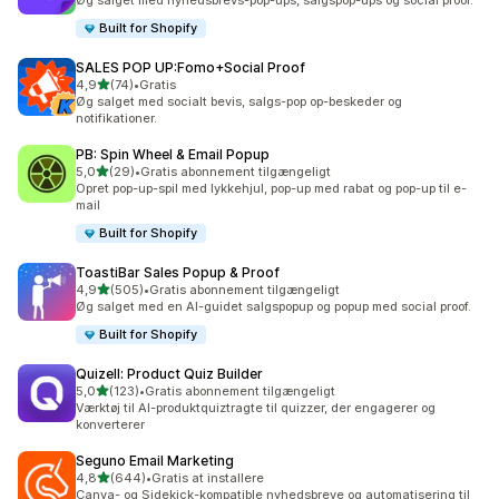
Øg salget med nyhedsbrevs-pop-ups, salgspop-ups og social proof.
Built for Shopify
SALES POP UP:Fomo+Social Proof
ud af 5 stjerner
4,9
(74)
•
Gratis
74 anmeldelser i alt
Øg salget med socialt bevis, salgs-pop op-beskeder og
notifikationer.
PB: Spin Wheel & Email Popup
ud af 5 stjerner
5,0
(29)
•
Gratis abonnement tilgængeligt
29 anmeldelser i alt
Opret pop-up-spil med lykkehjul, pop-up med rabat og pop-up til e-
mail
Built for Shopify
ToastiBar Sales Popup & Proof
ud af 5 stjerner
4,9
(505)
•
Gratis abonnement tilgængeligt
505 anmeldelser i alt
Øg salget med en AI-guidet salgspopup og popup med social proof.
Built for Shopify
Quizell: Product Quiz Builder
ud af 5 stjerner
5,0
(123)
•
Gratis abonnement tilgængeligt
123 anmeldelser i alt
Værktøj til AI-produktquiztragte til quizzer, der engagerer og
konverterer
Seguno Email Marketing
ud af 5 stjerner
4,8
(644)
•
Gratis at installere
644 anmeldelser i alt
Canva- og Sidekick-kompatible nyhedsbreve og automatisering til