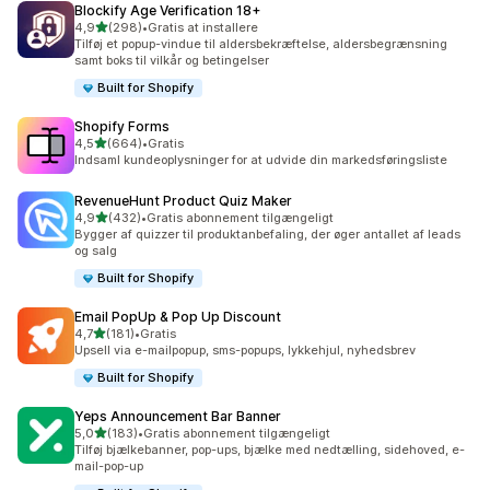
Blockify Age Verification 18+
ud af 5 stjerner
4,9
(298)
•
Gratis at installere
298 anmeldelser i alt
Tilføj et popup-vindue til aldersbekræftelse, aldersbegrænsning
samt boks til vilkår og betingelser
Built for Shopify
Shopify Forms
ud af 5 stjerner
4,5
(664)
•
Gratis
664 anmeldelser i alt
Indsaml kundeoplysninger for at udvide din markedsføringsliste
RevenueHunt Product Quiz Maker
ud af 5 stjerner
4,9
(432)
•
Gratis abonnement tilgængeligt
432 anmeldelser i alt
Bygger af quizzer til produktanbefaling, der øger antallet af leads
og salg
Built for Shopify
Email PopUp & Pop Up Discount
ud af 5 stjerner
4,7
(181)
•
Gratis
181 anmeldelser i alt
Upsell via e-mailpopup, sms-popups, lykkehjul, nyhedsbrev
Built for Shopify
Yeps Announcement Bar Banner
ud af 5 stjerner
5,0
(183)
•
Gratis abonnement tilgængeligt
183 anmeldelser i alt
Tilføj bjælkebanner, pop-ups, bjælke med nedtælling, sidehoved, e-
mail-pop-up