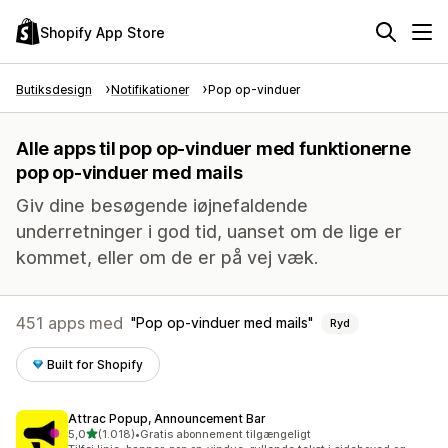
Shopify App Store
Butiksdesign
Notifikationer
Pop op-vinduer
Alle apps til pop op-vinduer med funktionerne
pop op-vinduer med mails
Giv dine besøgende iøjnefaldende
underretninger i god tid, uanset om de lige er
kommet, eller om de er på vej væk.
451 apps med
Pop op-vinduer med mails
Ryd
Built for Shopify
Attrac Popup, Announcement Bar
ud af 5 stjerner
5,0
(1.018)
•
Gratis abonnement tilgængeligt
1018 anmeldelser i alt