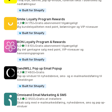
Tilføj linje, banner, pop op-vindue, rullende tekst i sidehoved og
nedtællingsur
Built for Shopify
Smile: Loyalty Program Rewards
ud af 5 stjerner
4,9
(4.175)
•
Gratis abonnement tilgængeligt
4175 anmeldelser i alt
Øg kundeloyaliteten med point, belønninger og VIP-niveauer
Built for Shopify
BON Loyalty Program & Rewards
ud af 5 stjerner
5,0
(1.810)
•
Gratis abonnement tilgængeligt
1810 anmeldelser i alt
Øg det gentagne salg med point, VIP-niveauer og
henvisningsprogram
Built for Shopify
SendWILL Pop up Email Popup
ud af 5 stjerner
4,9
(7.480)
•
Gratis
7480 anmeldelser i alt
Pop op-vinduer til nyhedsbreve, sms- og e-mailmarkedsføring til
tilmeldinger
Built for Shopify
Omnisend Email Marketing & SMS
ud af 5 stjerner
4,8
(2.950)
•
Gratis at installere
2950 anmeldelser i alt
Skab salg med e-mailmarkedsføring, nyhedsbreve, sms og pop op-
vinduer