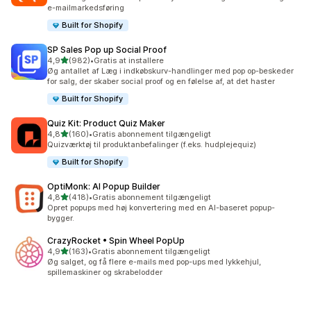
e-mailmarkedsføring
Built for Shopify
SP Sales Pop up Social Proof
ud af 5 stjerner
4,9
(982)
•
Gratis at installere
982 anmeldelser i alt
Øg antallet af Læg i indkøbskurv-handlinger med pop op-beskeder
for salg, der skaber social proof og en følelse af, at det haster
Built for Shopify
Quiz Kit: Product Quiz Maker
ud af 5 stjerner
4,8
(160)
•
Gratis abonnement tilgængeligt
160 anmeldelser i alt
Quizværktøj til produktanbefalinger (f.eks. hudplejequiz)
Built for Shopify
OptiMonk: AI Popup Builder
ud af 5 stjerner
4,8
(418)
•
Gratis abonnement tilgængeligt
418 anmeldelser i alt
Opret popups med høj konvertering med en AI-baseret popup-
bygger.
CrazyRocket • Spin Wheel PopUp
ud af 5 stjerner
4,9
(163)
•
Gratis abonnement tilgængeligt
163 anmeldelser i alt
Øg salget, og få flere e-mails med pop-ups med lykkehjul,
spillemaskiner og skrabelodder