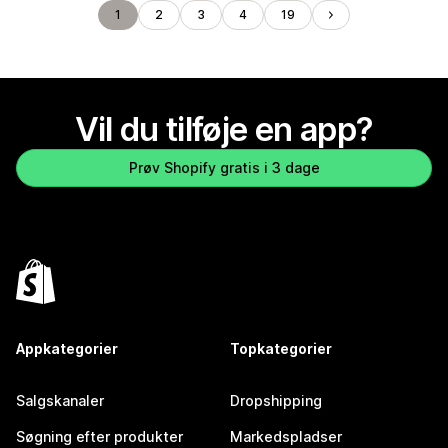
1
2
3
4
19
Vil du tilføje en app?
Prøv Shopify gratis i 3 dage
Appkategorier
Topkategorier
Salgskanaler
Dropshipping
Søgning efter produkter
Markedspladser