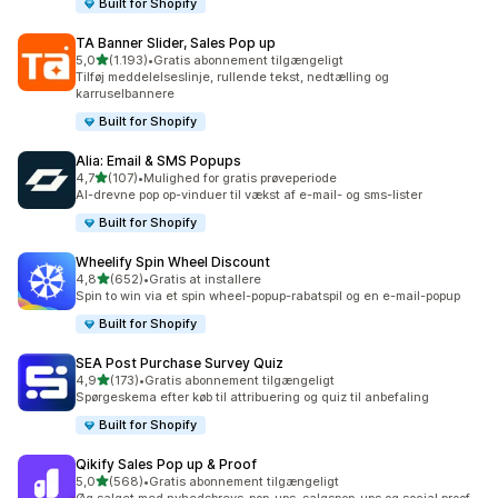
Built for Shopify
TA Banner Slider, Sales Pop up
ud af 5 stjerner
5,0
(1.193)
•
Gratis abonnement tilgængeligt
1193 anmeldelser i alt
Tilføj meddelelseslinje, rullende tekst, nedtælling og
karruselbannere
Built for Shopify
Alia: Email & SMS Popups
ud af 5 stjerner
4,7
(107)
•
Mulighed for gratis prøveperiode
107 anmeldelser i alt
AI-drevne pop op-vinduer til vækst af e-mail- og sms-lister
Built for Shopify
Wheelify Spin Wheel Discount
ud af 5 stjerner
4,8
(652)
•
Gratis at installere
652 anmeldelser i alt
Spin to win via et spin wheel-popup-rabatspil og en e-mail-popup
Built for Shopify
SEA Post Purchase Survey Quiz
ud af 5 stjerner
4,9
(173)
•
Gratis abonnement tilgængeligt
173 anmeldelser i alt
Spørgeskema efter køb til attribuering og quiz til anbefaling
Built for Shopify
Qikify Sales Pop up & Proof
ud af 5 stjerner
5,0
(568)
•
Gratis abonnement tilgængeligt
568 anmeldelser i alt