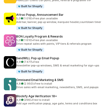
Fidelizza i clienti con punti, premi, referral e programmi VIP
Built for Shopify
Attrac Popup, Announcement Bar
stelle su 5
5,0
(1.018)
•
Free plan available
1018 recensioni totali
Add bar, banner, pop up window, marquee header,countdown timer
Built for Shopify
BON Loyalty Program & Rewards
stelle su 5
5,0
(1.810)
•
Free plan available
1810 recensioni totali
Drive repeat sales with points, VIP tiers & referrals program
Built for Shopify
SendWILL Pop up Email Popup
stelle su 5
4,9
(7.477)
•
Free
7477 recensioni totali
Newsletter pop-up windows, SMS & email marketing for sign-ups
Built for Shopify
Omnisend Email Marketing & SMS
stelle su 5
4,8
(2.950)
•
Free to install
2950 recensioni totali
Drive sales with email marketing, newsletters, SMS, and popups
Blockify Age Verification 18+
stelle su 5
4,9
(298)
•
Free to install
298 recensioni totali
Add age verification popup, age gate, terms and conditions box