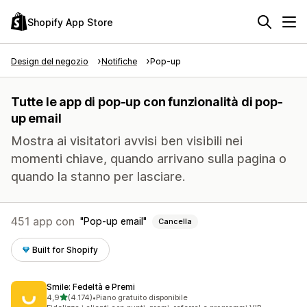
Shopify App Store
Design del negozio
Notifiche
Pop-up
Tutte le app di pop-up con funzionalità di pop-
up email
Mostra ai visitatori avvisi ben visibili nei
momenti chiave, quando arrivano sulla pagina o
quando la stanno per lasciare.
451 app con
Pop-up email
Cancella
Built for Shopify
Smile: Fedeltà e Premi
stelle su 5
4,9
(4.174)
•
Piano gratuito disponibile
4174 recensioni totali