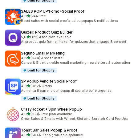
Built for Shopify
SALES POP UP:Fomo+Social Proof
stelle su 5
4,9
(74)
•
Free
74 recensioni totali
Boost sales with social proofs, sales popups & notifications.
Quizell: Product Quiz Builder
stelle su 5
5,0
(122)
•
Free plan available
122 recensioni totali
AI product quiz funnel maker for quizzes that engage & convert
Seguno Email Marketing
stelle su 5
4,8
(644)
•
Free to install
644 recensioni totali
Canva & Sidekick-able email marketing newsletters & automation
Built for Shopify
SP Popup Vendite Social Proof
stelle su 5
4,9
(982)
•
Gratis
982 recensioni totali
Aumenta il carrello con popup di social proof e urgenza
Built for Shopify
CrazyRocket • Spin Wheel PopUp
stelle su 5
4,9
(163)
•
Free plan available
163 recensioni totali
Grow Sales & Emails with Wheel, Slot and Scratch Card Pop Ups
ToastiBar Sales Popup & Proof
stelle su 5
4,9
(504)
•
Piano gratuito disponibile
504 recensioni totali