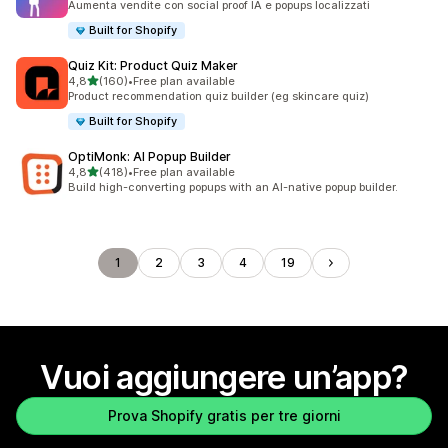
Aumenta vendite con social proof IA e popups localizzati
Built for Shopify
Quiz Kit: Product Quiz Maker
stelle su 5
4,8
(160)
•
Free plan available
160 recensioni totali
Product recommendation quiz builder (eg skincare quiz)
Built for Shopify
OptiMonk: AI Popup Builder
stelle su 5
4,8
(418)
•
Free plan available
418 recensioni totali
Build high-converting popups with an AI-native popup builder.
1
2
3
4
19
Vuoi aggiungere un’app?
Prova Shopify gratis per tre giorni