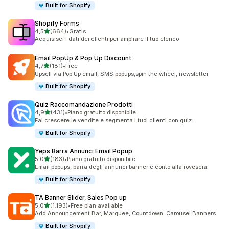
Built for Shopify
Shopify Forms
stelle su 5
4,5
(664)
•
Gratis
664 recensioni totali
Acquisisci i dati dei clienti per ampliare il tuo elenco
Email PopUp & Pop Up Discount
stelle su 5
4,7
(181)
•
Free
181 recensioni totali
Upsell via Pop Up email, SMS popups,spin the wheel, newsletter
Built for Shopify
Quiz Raccomandazione Prodotti
stelle su 5
4,9
(431)
•
Piano gratuito disponibile
431 recensioni totali
Fai crescere le vendite e segmenta i tuoi clienti con quiz.
Built for Shopify
Yeps Barra Annunci Email Popup
stelle su 5
5,0
(183)
•
Piano gratuito disponibile
183 recensioni totali
Email popups, barra degli annunci banner e conto alla rovescia
Built for Shopify
TA Banner Slider, Sales Pop up
stelle su 5
5,0
(1.193)
•
Free plan available
1193 recensioni totali
Add Announcement Bar, Marquee, Countdown, Carousel Banners
Built for Shopify