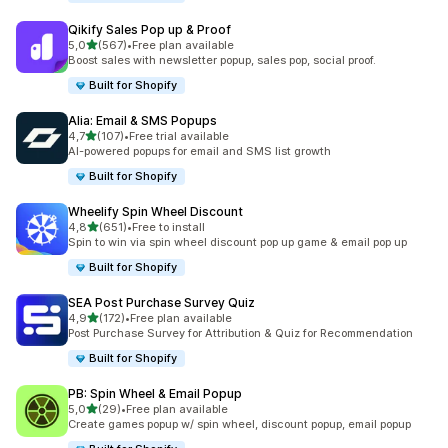
Qikify Sales Pop up & Proof
stelle su 5
5,0
(567)
•
Free plan available
567 recensioni totali
Boost sales with newsletter popup, sales pop, social proof.
Built for Shopify
Alia: Email & SMS Popups
stelle su 5
4,7
(107)
•
Free trial available
107 recensioni totali
AI-powered popups for email and SMS list growth
Built for Shopify
Wheelify Spin Wheel Discount
stelle su 5
4,8
(651)
•
Free to install
651 recensioni totali
Spin to win via spin wheel discount pop up game & email pop up
Built for Shopify
SEA Post Purchase Survey Quiz
stelle su 5
4,9
(172)
•
Free plan available
172 recensioni totali
Post Purchase Survey for Attribution & Quiz for Recommendation
Built for Shopify
PB: Spin Wheel & Email Popup
stelle su 5
5,0
(29)
•
Free plan available
29 recensioni totali
Create games popup w/ spin wheel, discount popup, email popup