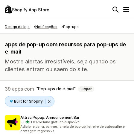
Shopify App Store
Design da loja
Notificações
Pop-ups
apps de pop-up com recursos para pop-ups de
e-mail
Mostre alertas irresistíveis, seja quando os
clientes entram ou saem do site.
39 apps com
Pop-ups de e-mail
Limpar
Built for Shopify
Attrac Popup, Announcement Bar
de 5 estrelas
5,0
(1.017)
•
Plano gratuito disponível
1017 avaliações ao todo
Adicione barra, banner, janela de pop-up, letreiro de cabeçalho e
contagem regressiva