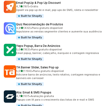
Email PopUp & Pop Up Discount
de 5 estrelas
4,7
(181)
•
Grátis
181 avaliações ao todo
Upsell via pop-up de e-mail, pop-ups de SMS, roleta e newsletter
Built for Shopify
Quiz Recomendação de Produtos
de 5 estrelas
4,9
(432)
•
Plano gratuito disponível
432 avaliações ao todo
Impulsione as vendas segmente clientes e aumente sua audiência
Built for Shopify
Yeps Popup, Barra De Anúncios
de 5 estrelas
5,0
(183)
•
Plano gratuito disponível
183 avaliações ao todo
Email popup, banner, cabeçalho, marquee e contagem regressiva
Built for Shopify
TA Banner Slider, Sales Pop up
de 5 estrelas
5,0
(1.194)
•
Plano gratuito disponível
1194 avaliações ao todo
Adicione barra de anúncios, texto rotativo, contagem regressiva e
banners em carrossel
Built for Shopify
Alia: Email & SMS Popups
de 5 estrelas
4,7
(107)
•
Avaliação gratuita
107 avaliações ao todo
Popups com IA para o crescimento das listas de e-mail e SMS
Built for Shopify