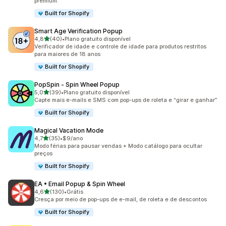
premium.
Built for Shopify
Smart Age Verification Popup
de 5 estrelas
4,8
(40)
•
Plano gratuito disponível
40 avaliações ao todo
Verificador de idade e controle de idade para produtos restritos
para maiores de 18 anos
Built for Shopify
PopSpin ‑ Spin Wheel Popup
de 5 estrelas
5,0
(39)
•
Plano gratuito disponível
39 avaliações ao todo
Capte mais e-mails e SMS com pop-ups de roleta e “girar e ganhar”
Built for Shopify
Magical Vacation Mode
de 5 estrelas
4,7
(35)
•
$9/ano
35 avaliações ao todo
Modo férias para pausar vendas + Modo catálogo para ocultar
preços
Built for Shopify
EA • Email Popup & Spin Wheel
de 5 estrelas
4,6
(130)
•
Grátis
130 avaliações ao todo
Cresça por meio de pop-ups de e-mail, de roleta e de descontos
Built for Shopify