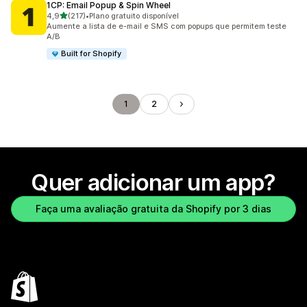
1CP: Email Popup & Spin Wheel
de 5 estrelas
4,9
(217)
•
Plano gratuito disponível
217 avaliações ao todo
Aumente a lista de e-mail e SMS com popups que permitem teste
A/B
Built for Shopify
1
2
Quer adicionar um app?
Faça uma avaliação gratuita da Shopify por 3 dias