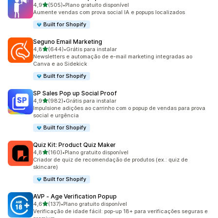
de 5 estrelas
4,9
(505)
•
Plano gratuito disponível
505 avaliações ao todo
Aumente vendas com prova social IA e popups localizados
Built for Shopify
Seguno Email Marketing
de 5 estrelas
4,8
(644)
•
Grátis para instalar
644 avaliações ao todo
Newsletters e automação de e-mail marketing integradas ao
Canva e ao Sidekick
Built for Shopify
SP Sales Pop up Social Proof
de 5 estrelas
4,9
(982)
•
Grátis para instalar
982 avaliações ao todo
Impulsione adições ao carrinho com o popup de vendas para prova
social e urgência
Built for Shopify
Quiz Kit: Product Quiz Maker
de 5 estrelas
4,8
(160)
•
Plano gratuito disponível
160 avaliações ao todo
Criador de quiz de recomendação de produtos (ex.: quiz de
skincare)
Built for Shopify
AVP ‑ Age Verification Popup
de 5 estrelas
4,6
(137)
•
Plano gratuito disponível
137 avaliações ao todo
Verificação de idade fácil: pop-up 18+ para verificações seguras e