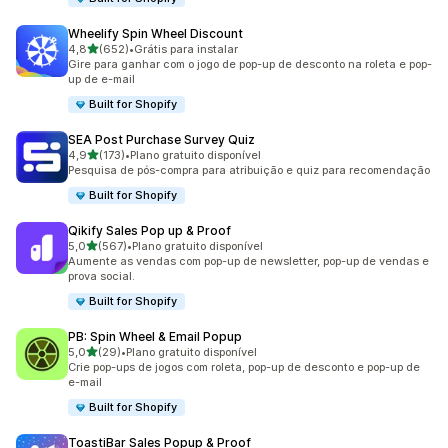
Wheelify Spin Wheel Discount
de 5 estrelas
4,8
(652)
•
Grátis para instalar
652 avaliações ao todo
Gire para ganhar com o jogo de pop-up de desconto na roleta e pop-
up de e-mail
Built for Shopify
SEA Post Purchase Survey Quiz
de 5 estrelas
4,9
(173)
•
Plano gratuito disponível
173 avaliações ao todo
Pesquisa de pós-compra para atribuição e quiz para recomendação
Built for Shopify
Qikify Sales Pop up & Proof
de 5 estrelas
5,0
(567)
•
Plano gratuito disponível
567 avaliações ao todo
Aumente as vendas com pop-up de newsletter, pop-up de vendas e
prova social.
Built for Shopify
PB: Spin Wheel & Email Popup
de 5 estrelas
5,0
(29)
•
Plano gratuito disponível
29 avaliações ao todo
Crie pop-ups de jogos com roleta, pop-up de desconto e pop-up de
e-mail
Built for Shopify
ToastiBar Sales Popup & Proof