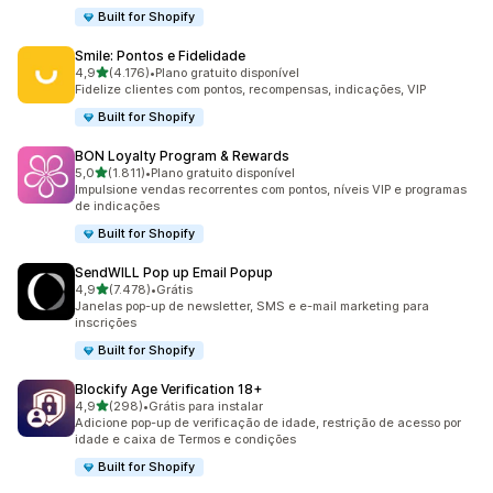
Built for Shopify
Smile: Pontos e Fidelidade
de 5 estrelas
4,9
(4.176)
•
Plano gratuito disponível
4176 avaliações ao todo
Fidelize clientes com pontos, recompensas, indicações, VIP
Built for Shopify
BON Loyalty Program & Rewards
de 5 estrelas
5,0
(1.811)
•
Plano gratuito disponível
1811 avaliações ao todo
Impulsione vendas recorrentes com pontos, níveis VIP e programas
de indicações
Built for Shopify
SendWILL Pop up Email Popup
de 5 estrelas
4,9
(7.478)
•
Grátis
7478 avaliações ao todo
Janelas pop-up de newsletter, SMS e e-mail marketing para
inscrições
Built for Shopify
Blockify Age Verification 18+
de 5 estrelas
4,9
(298)
•
Grátis para instalar
298 avaliações ao todo
Adicione pop-up de verificação de idade, restrição de acesso por
idade e caixa de Termos e condições
Built for Shopify