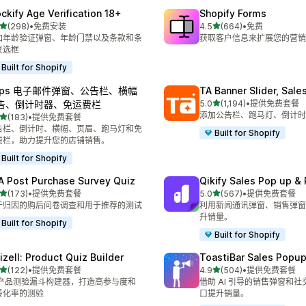
ockify Age Verification 18+
Shopify Forms
星（满分 5 星）
星（满分 5 星）
(298)
•
免费安装
4.5
(664)
•
免费
 298 条评论
总共 664 条评论
加年龄验证弹窗、年龄门禁以及条款和条
获取客户信息来扩展您的营销
复选框
Built for Shopify
eps 电子邮件弹窗、公告栏、横幅
TA Banner Slider, Sale
星（满分 5 星）
告、倒计时器、免运费栏
5.0
(1,194)
•
提供免费套餐
总共 1194 条评论
添加公告栏、跑马灯、倒计时
星（满分 5 星）
(183)
•
提供免费套餐
 183 条评论
告栏、倒计时、横幅、页眉、跑马灯和免
Built for Shopify
费栏，助力提升您的店铺销售。
Built for Shopify
A Post Purchase Survey Quiz
Qikify Sales Pop up & 
星（满分 5 星）
星（满分 5 星）
(173)
•
提供免费套餐
5.0
(567)
•
提供免费套餐
 173 条评论
总共 567 条评论
于归因的购后问卷调查和用于推荐的测试
利用新闻通讯弹窗、销售弹窗
升销量。
Built for Shopify
Built for Shopify
izell: Product Quiz Builder
ToastiBar Sales Popup
星（满分 5 星）
星（满分 5 星）
(122)
•
提供免费套餐
4.9
(504)
•
提供免费套餐
 122 条评论
总共 504 条评论
I 产品测验漏斗构建器，打造高参与度和
借助 AI 引导的销售弹窗和
转化率的测验
口提升销量。