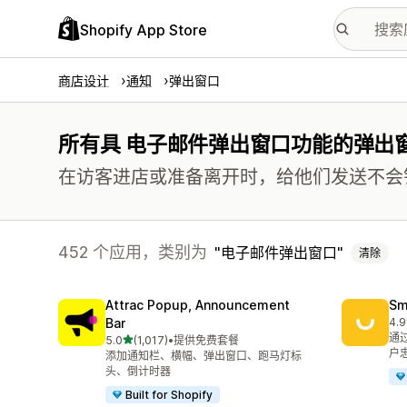
Shopify App Store
商店设计
通知
弹出窗口
所有具 电子邮件弹出窗口功能的弹出
在访客进店或准备离开时，给他们发送不会
452 个应用，类别为
电子邮件弹出窗口
清除
Attrac Popup, Announcement
S
Bar
4.9
总共
通
星（满分 5 星）
5.0
(1,017)
•
提供免费套餐
总共 1017 条评论
户
添加通知栏、横幅、弹出窗口、跑马灯标
头、倒计时器
Built for Shopify