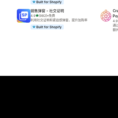
Built for Shopify
销售弹窗 ‑ 社交证明
Cr
星（满分 5 星）
4.9
(982)
•
免费
Po
总共 982 条评论
利用社交证明和紧迫感弹窗，提升加购率
4.9
总共
通
Built for Shopify
额