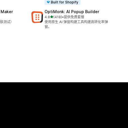
Built for Shopify
z Maker
OptiMonk: AI Popup Builder
星（满分 5 星）
4.8
(418)
•
提供免费套餐
总共 418 条评论
肤测试）
使用原生 AI 弹窗构建工具构建高转化率弹
窗。