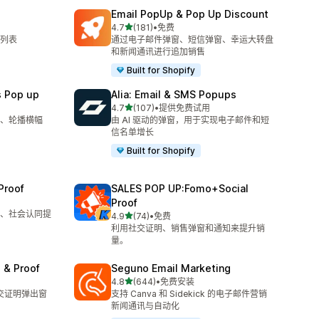
Email PopUp & Pop Up Discount
星（满分 5 星）
4.7
(181)
•
免费
总共 181 条评论
列表
通过电子邮件弹窗、短信弹窗、幸运大转盘
和新闻通讯进行追加销售
Built for Shopify
s Pop up
Alia: Email & SMS Popups
星（满分 5 星）
4.7
(107)
•
提供免费试用
总共 107 条评论
、轮播横幅
由 AI 驱动的弹窗，用于实现电子邮件和短
信名单增长
Built for Shopify
Proof
SALES POP UP:Fomo+Social
Proof
、社会认同提
星（满分 5 星）
4.9
(74)
•
免费
总共 74 条评论
利用社交证明、销售弹窗和通知来提升销
量。
 & Proof
Seguno Email Marketing
星（满分 5 星）
4.8
(644)
•
免费安装
总共 644 条评论
社交证明弹出窗
支持 Canva 和 Sidekick 的电子邮件营销
新闻通讯与自动化