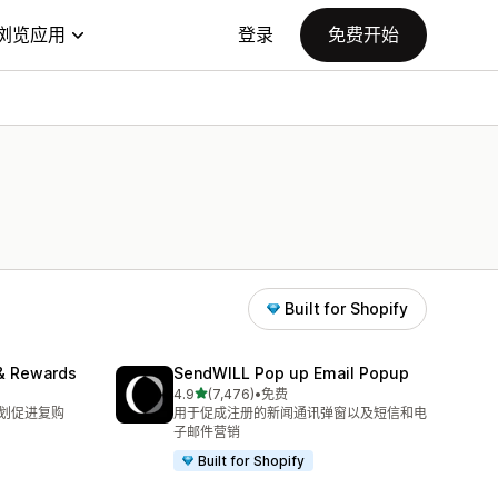
浏览应用
登录
免费开始
Built for Shopify
& Rewards
SendWILL Pop up Email Popup
星（满分 5 星）
4.9
(7,476)
•
免费
总共 7476 条评论
计划促进复购
用于促成注册的新闻通讯弹窗以及短信和电
子邮件营销
Built for Shopify