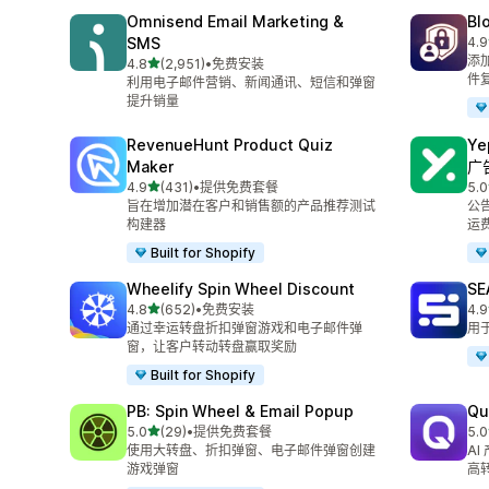
Omnisend Email Marketing &
Bl
SMS
4.9
总共
添
星（满分 5 星）
4.8
(2,951)
•
免费安装
总共 2951 条评论
件
利用电子邮件营销、新闻通讯、短信和弹窗
提升销量
RevenueHunt Product Quiz
Y
Maker
广
星（满分 5 星）
4.9
(431)
•
提供免费套餐
5.0
总共 431 条评论
总共
旨在增加潜在客户和销售额的产品推荐测试
公
构建器
运
Built for Shopify
Wheelify Spin Wheel Discount
SE
星（满分 5 星）
4.8
(652)
•
免费安装
4.9
总共 652 条评论
总共
通过幸运转盘折扣弹窗游戏和电子邮件弹
用
窗，让客户转动转盘赢取奖励
Built for Shopify
PB: Spin Wheel & Email Popup
Qu
星（满分 5 星）
5.0
(29)
•
提供免费套餐
5.0
总共 29 条评论
总共
使用大转盘、折扣弹窗、电子邮件弹窗创建
A
游戏弹窗
高