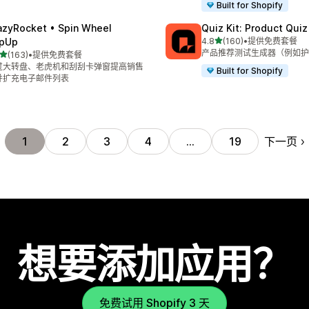
Built for Shopify
azyRocket • Spin Wheel
Quiz Kit: Product Qui
星（满分 5 星）
pUp
4.8
(160)
•
提供免费套餐
总共 160 条评论
产品推荐测试生成器（例如护
星（满分 5 星）
(163)
•
提供免费套餐
 163 条评论
过大转盘、老虎机和刮刮卡弹窗提高销售
Built for Shopify
并扩充电子邮件列表
下一页
1
2
3
4
…
19
想要添加应用？
免费试用 Shopify 3 天