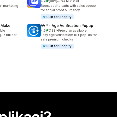
z 5 hvězd
4,9
(982)
•
Free to install
4
Celkový počet recenzí: 982
il marketing
Boost add to carts with sales popup
for social proof & urgency
Built for Shopify
z Maker
AVP ‑ Age Verification Popup
z 5 hvězd
able
4,6
(138)
•
Free plan available
0
Celkový počet recenzí: 138
uiz builder
Easy age verification: 18+ pop-up for
safe premium checks
Built for Shopify