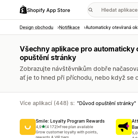
Shopify App Store
Design obchodu
Notifikace
Automaticky otevíraná o
Všechny aplikace pro automaticky 
opuštění stránky
Zobrazujte návštěvníkům dobře načasova
ať je to hned při příchodu, nebo když se ch
Více aplikací (448) s:
Důvod opuštění stránky
Smile: Loyalty Program Rewards
At
z 5 hvězd
4,9
(4 172)
•
Free plan available
Ba
Celkový počet recenzí: 4172
Grow customer loyalty with points,
5,0
Cel
rewards & VIP tiers