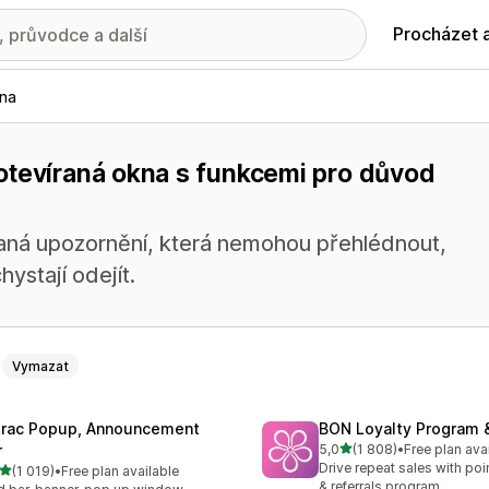
Procházet 
kna
otevíraná okna s funkcemi pro důvod
ná upozornění, která nemohou přehlédnout,
ystají odejít.
Vymazat
trac Popup, Announcement
BON Loyalty Program 
z 5 hvězd
r
5,0
(1 808)
•
Free plan ava
Celkový počet recenzí: 18
Drive repeat sales with poin
z 5 hvězd
(1 019)
•
Free plan available
kový počet recenzí: 1019
& referrals program