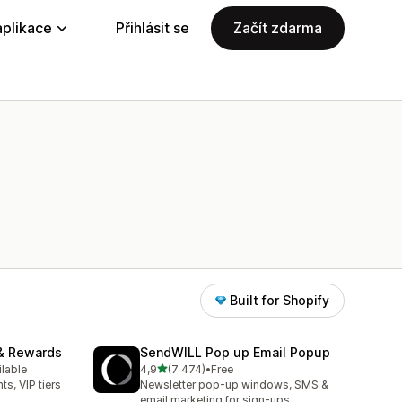
aplikace
Přihlásit se
Začít zdarma
Built for Shopify
& Rewards
SendWILL Pop up Email Popup
z 5 hvězd
ilable
4,9
(7 474)
•
Free
08
Celkový počet recenzí: 7474
ts, VIP tiers
Newsletter pop-up windows, SMS &
email marketing for sign-ups