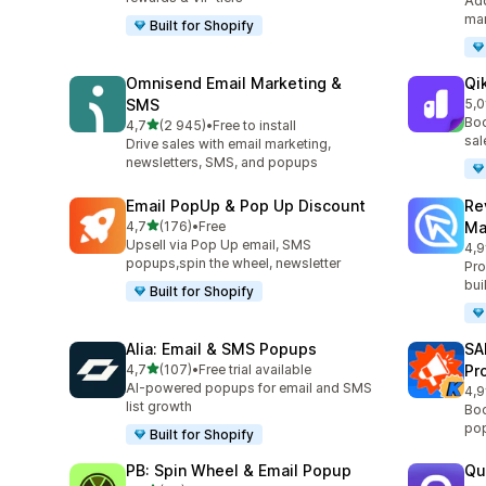
Add
mar
Built for Shopify
Omnisend Email Marketing &
Qi
SMS
5,0
Cel
Boo
z 5 hvězd
4,7
(2 945)
•
Free to install
Celkový počet recenzí: 2945
sal
Drive sales with email marketing,
newsletters, SMS, and popups
Email PopUp & Pop Up Discount
Re
z 5 hvězd
4,7
(176)
•
Free
Ma
Celkový počet recenzí: 176
Upsell via Pop Up email, SMS
4,9
Cel
popups,spin the wheel, newsletter
Pro
bui
Built for Shopify
Alia: Email & SMS Popups
SA
z 5 hvězd
4,7
(107)
•
Free trial available
Pr
Celkový počet recenzí: 107
AI-powered popups for email and SMS
4,9
Cel
list growth
Boo
pop
Built for Shopify
PB: Spin Wheel & Email Popup
Qu