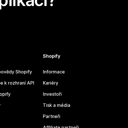
plikaci?
Shopify
ovědy Shopify
Informace
 k rozhraní API
Kariéry
opify
Investoři
y
Tisk a média
Partneři
Affiliate partneři