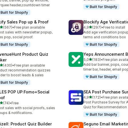
 bar, banner, pop up window,
quee header,countdown timer
Built for Shopify
Built for Shopify
kify Sales Pop up & Proof
Blockify Age Verificat
z 5 hvězd
z 5 hvězd
(567)
•
Free plan available
4,9
(297)
•
Free to install
kový počet recenzí: 567
Celkový počet recenzí: 29
st sales with newsletter popup,
Add age verification popup
es pop, social proof.
terms and conditions box
Built for Shopify
Built for Shopify
venueHunt Product Quiz
Yeps Announcement B
z 5 hvězd
ker
5,0
(183)
•
Free plan avail
Celkový počet recenzí: 18
Add bar banner, pops, co
z 5 hvězd
(430)
•
Free plan available
kový počet recenzí: 430
timer bar, header, email p
duct recommendation quizzes
lder to boost leads & sales
Built for Shopify
Built for Shopify
LES POP UP:Fomo+Social
SEA Post Purchase Su
z 5 hvězd
oof
4,9
(172)
•
Free plan avail
Celkový počet recenzí: 17
Post Purchase Survey for A
z 5 hvězd
(74)
•
Free
kový počet recenzí: 74
Quiz for Recommendation
st sales with social proofs, sales
ups & notifications.
Built for Shopify
izell: Product Quiz Builder
Seguno Email Marketi