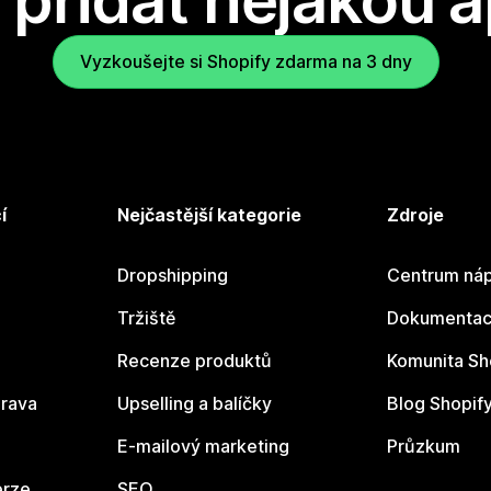
přidat nějakou a
Vyzkoušejte si Shopify zdarma na 3 dny
í
Nejčastější kategorie
Zdroje
Dropshipping
Centrum náp
Tržiště
Dokumentace
Recenze produktů
Komunita Sh
rava
Upselling a balíčky
Blog Shopif
E-mailový marketing
Průzkum
erze
SEO