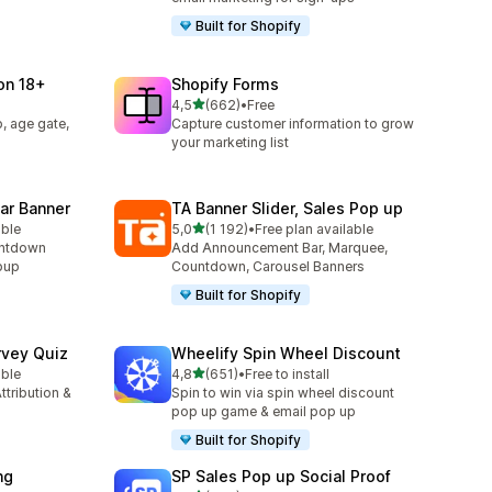
Built for Shopify
ion 18+
Shopify Forms
z 5 hvězd
4,5
(662)
•
Free
7
Celkový počet recenzí: 662
, age gate,
Capture customer information to grow
your marketing list
ar Banner
TA Banner Slider, Sales Pop up
z 5 hvězd
able
5,0
(1 192)
•
Free plan available
3
Celkový počet recenzí: 1192
untdown
Add Announcement Bar, Marquee,
opup
Countdown, Carousel Banners
Built for Shopify
rvey Quiz
Wheelify Spin Wheel Discount
z 5 hvězd
able
4,8
(651)
•
Free to install
2
Celkový počet recenzí: 651
ttribution &
Spin to win via spin wheel discount
pop up game & email pop up
Built for Shopify
ng
SP Sales Pop up Social Proof