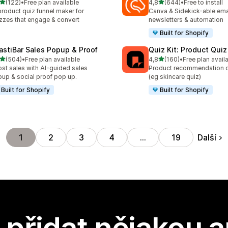
z 5 hvězd
z 5 hvězd
(122)
•
Free plan available
4,8
(644)
•
Free to install
kový počet recenzí: 122
Celkový počet recenzí: 64
product quiz funnel maker for
Canva & Sidekick-able ema
zzes that engage & convert
newsletters & automation
Built for Shopify
astiBar Sales Popup & Proof
Quiz Kit: Product Qui
z 5 hvězd
z 5 hvězd
(504)
•
Free plan available
4,8
(160)
•
Free plan avail
kový počet recenzí: 504
Celkový počet recenzí: 16
st sales with AI-guided sales
Product recommendation q
up & social proof pop up.
(eg skincare quiz)
Built for Shopify
Built for Shopify
Další
1
2
3
4
…
19