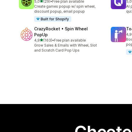
z 5 hvězd
5,0
(29)
•
Free plan available
5,0
Celkový počet recenzí: 29
Cel
Create games popup w/ spin wheel,
AI 
discount popup, email popup
qui
Built for Shopify
CrazyRocket • Spin Wheel
To
PopUp
4,9
Cel
Boo
z 5 hvězd
4,9
(163)
•
Free plan available
Celkový počet recenzí: 163
pop
Grow Sales & Emails with Wheel, Slot
and Scratch Card Pop Ups