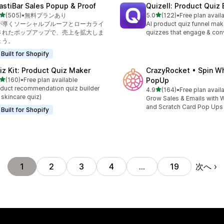
astiBar Sales Popup & Proof
Quizell: Product Quiz 
5つ星中
5つ星中
(505)
•
無料プランあり
5.0
(122)
•
Free plan avail
計レビュー数：505件
合計レビュー数：122件
Iが導くソーシャルプルーフとローカライ
AI product quiz funnel mak
されたポップアップで、売上を拡大しま
quizzes that engage & con
ょう。
Built for Shopify
iz Kit: Product Quiz Maker
CrazyRocket • Spin W
5つ星中
(160)
•
Free plan available
PopUp
計レビュー数：160件
duct recommendation quiz builder
5つ星中
4.9
(164)
•
Free plan avail
合計レビュー数：164件
 skincare quiz)
Grow Sales & Emails with W
and Scratch Card Pop Ups
Built for Shopify
次へ
1
2
3
4
…
19