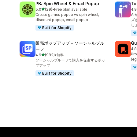
PB: Spin Wheel & Email Popup
To
5つ星中
5.0
(29)
•
Free plan available
4.9
合計レビュー数：29件
合
Create games popup w/ spin wheel,
A
discount popup, email popup
ズ
し
Built for Shopify
販売ポップアップ ‑ ソーシャルプル
Qu
ーフ
4.8
合
Pro
5つ星中
4.9
(982)
•
無料
合計レビュー数：982件
(eg
ソーシャルプルーフで購入を促進するポッ
プアップ
Built for Shopify