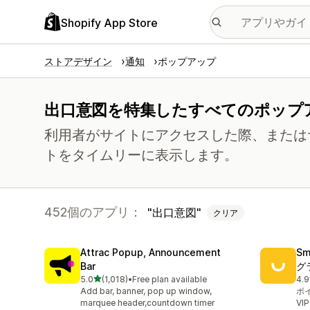
Shopify App Store
ストアデザイン
通知
ポップアップ
出口意図を特集したすべてのポップ
利用者がサイトにアクセスした際、または
トをタイムリーに表示します。
452個のアプリ：
出口意図
クリア
Attrac Popup, Announcement
S
Bar
グ
5つ星中
5.0
(1,018)
•
Free plan available
4.9
合計レビュー数：1018件
合
Add bar, banner, pop up window,
ポ
marquee header,countdown timer
V