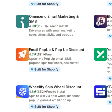
Built for Shopify
Omnisend Email Marketing &
Bl
SMS
4.9
合
Add
5つ星中
4.8
(2,951)
•
Free to install
合計レビュー数：2951件
ter
Drive sales with email marketing,
newsletters, SMS, and popups
Email PopUp & Pop Up Discount
Y
5つ星中
4.7
(181)
•
Free
ン
合計レビュー数：181件
Upsell via Pop Up email, SMS
5.0
合
popups,spin the wheel, newsletter
Y
ナ
Built for Shopify
マ
Wheelify Spin Wheel Discount
S
5つ星中
4.8
(652)
•
Free to install
4.9
合計レビュー数：652件
合
Spin to win via spin wheel discount
購
pop up game & email pop up
Built for Shopify