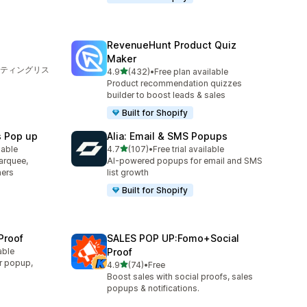
RevenueHunt Product Quiz
Maker
ティングリス
5つ星中
4.9
(432)
•
Free plan available
合計レビュー数：432件
Product recommendation quizzes
builder to boost leads & sales
Built for Shopify
s Pop up
Alia: Email & SMS Popups
5つ星中
lable
4.7
(107)
•
Free trial available
合計レビュー数：107件
arquee,
AI-powered popups for email and SMS
ners
list growth
Built for Shopify
Proof
SALES POP UP:Fomo+Social
able
Proof
r popup,
5つ星中
4.9
(74)
•
Free
合計レビュー数：74件
Boost sales with social proofs, sales
popups & notifications.