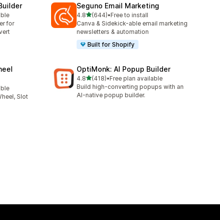
Builder
Seguno Email Marketing
5つ星中
able
4.8
(644)
•
Free to install
合計レビュー数：644件
er for
Canva & Sidekick-able email marketing
vert
newsletters & automation
Built for Shopify
heel
OptiMonk: AI Popup Builder
5つ星中
4.8
(418)
•
Free plan available
合計レビュー数：418件
Build high-converting popups with an
able
AI-native popup builder.
heel, Slot