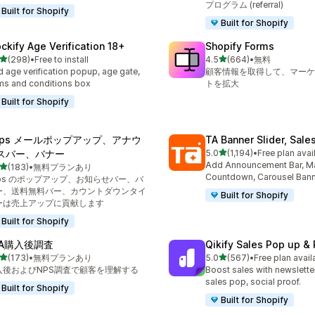
プログラム (referral)
Built for Shopify
Built for Shopify
ockify Age Verification 18+
Shopify Forms
5つ星中
5つ星中
(298)
•
Free to install
4.5
(664)
•
無料
計レビュー数：298件
合計レビュー数：664件
 age verification popup, age gate,
顧客情報を取得して、マーケ
ms and conditions box
トを拡大
Built for Shopify
eps メールポップアップ、アナウ
TA Banner Slider, Sale
5つ星中
スバー、バナー
5.0
(1,194)
•
Free plan avai
合計レビュー数：1194件
Add Announcement Bar, M
5つ星中
(183)
•
無料プランあり
計レビュー数：183件
Countdown, Carousel Ban
eps のポップアップ、お知らせバー、バ
ー、送料無料バー、カウントダウンタイ
Built for Shopify
ーは売上アップに貢献します
Built for Shopify
EA購入後調査
Qikify Sales Pop up & 
5つ星中
5つ星中
(173)
•
無料プランあり
5.0
(567)
•
Free plan avail
計レビュー数：173件
合計レビュー数：567件
入後およびNPS調査で顧客を理解する
Boost sales with newslette
sales pop, social proof.
Built for Shopify
Built for Shopify