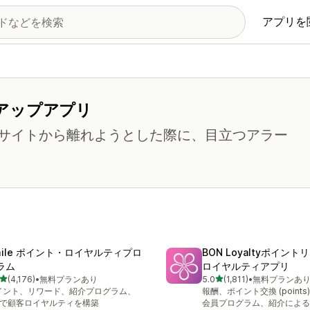
アプリを
アップアプリ
サイトから離れようとした際に、目立つアラー
mile ポイント・ロイヤルティプロ
BON Loyaltyポイン
ラム
ロイヤルティアプリ
5つ星中
5つ星中
(4,176)
•
無料プランあり
5.0
(1,811)
•
無料プランあ
計レビュー数：4176件
合計レビュー数：1811件
イント、リワード、紹介プログラム、
報酬、ポイント交換 (points
IPで顧客ロイヤルティを構築
会員プログラム、紹介による