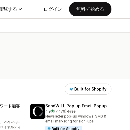
閲覧する
ログイン
無料で始める
Built for Shopify
トリワード顧客
SendWILL Pop up Email Popup
5つ星中
4.9
(7,479)
•
Free
合計レビュー数：7479件
Newsletter pop-up windows, SMS &
り
email marketing for sign-ups
)、VIPレベル
ロイヤルティ
Built for Shopify