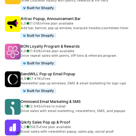
Grow customer loyalty with points, rewards & VIP tiers
Built for Shopify
Attrac Popup, Announcement Bar
z 5 hvězd
5,0
(1 018)
•
Free plan available
Celkový počet recenzí: 1018
Add bar, banner, pop up window, marquee header,countdown timer
Built for Shopify
BON Loyalty Program & Rewards
z 5 hvězd
5,0
(1 808)
•
Free plan available
Celkový počet recenzí: 1808
Drive repeat sales with points, VIP tiers & referrals program
Built for Shopify
SendWILL Pop up Email Popup
z 5 hvězd
4,9
(7 474)
•
Free
Celkový počet recenzí: 7474
Newsletter pop-up windows, SMS & email marketing for sign-ups
Built for Shopify
Omnisend Email Marketing & SMS
z 5 hvězd
4,7
(2 945)
•
Free to install
Celkový počet recenzí: 2945
Drive sales with email marketing, newsletters, SMS, and popups
Qikify Sales Pop up & Proof
z 5 hvězd
5,0
(567)
•
Free plan available
Celkový počet recenzí: 567
Boost sales with newsletter popup, sales pop, social proof.