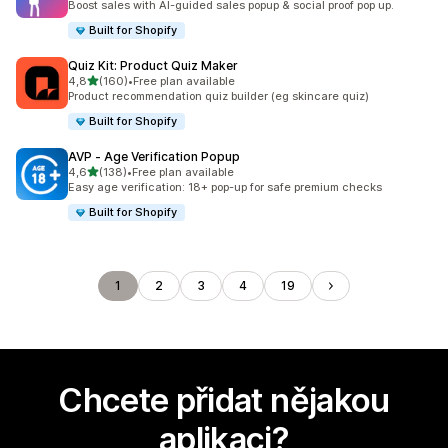
Boost sales with AI-guided sales popup & social proof pop up.
Built for Shopify
Quiz Kit: Product Quiz Maker
z 5 hvězd
4,8
(160)
•
Free plan available
Celkový počet recenzí: 160
Product recommendation quiz builder (eg skincare quiz)
Built for Shopify
AVP ‑ Age Verification Popup
z 5 hvězd
4,6
(138)
•
Free plan available
Celkový počet recenzí: 138
Easy age verification: 18+ pop-up for safe premium checks
Built for Shopify
1
2
3
4
19
Chcete přidat nějakou
aplikaci?