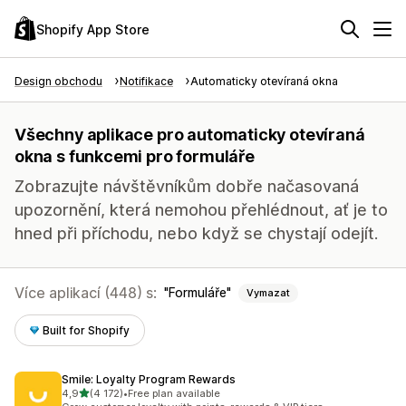
Shopify App Store
Design obchodu
Notifikace
Automaticky otevíraná okna
Všechny aplikace pro automaticky otevíraná
okna s funkcemi pro formuláře
Zobrazujte návštěvníkům dobře načasovaná
upozornění, která nemohou přehlédnout, ať je to
hned při příchodu, nebo když se chystají odejít.
Více aplikací (448) s:
Formuláře
Vymazat
Built for Shopify
Smile: Loyalty Program Rewards
z 5 hvězd
4,9
(4 172)
•
Free plan available
Celkový počet recenzí: 4172