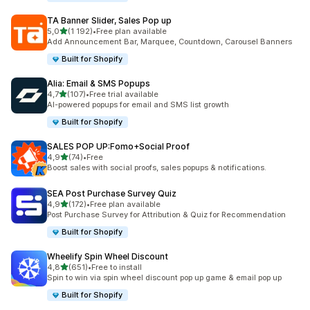
TA Banner Slider, Sales Pop up
z 5 hvězd
5,0
(1 192)
•
Free plan available
Celkový počet recenzí: 1192
Add Announcement Bar, Marquee, Countdown, Carousel Banners
Built for Shopify
Alia: Email & SMS Popups
z 5 hvězd
4,7
(107)
•
Free trial available
Celkový počet recenzí: 107
AI-powered popups for email and SMS list growth
Built for Shopify
SALES POP UP:Fomo+Social Proof
z 5 hvězd
4,9
(74)
•
Free
Celkový počet recenzí: 74
Boost sales with social proofs, sales popups & notifications.
SEA Post Purchase Survey Quiz
z 5 hvězd
4,9
(172)
•
Free plan available
Celkový počet recenzí: 172
Post Purchase Survey for Attribution & Quiz for Recommendation
Built for Shopify
Wheelify Spin Wheel Discount
z 5 hvězd
4,8
(651)
•
Free to install
Celkový počet recenzí: 651
Spin to win via spin wheel discount pop up game & email pop up
Built for Shopify