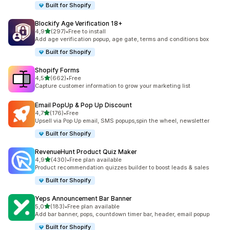
Built for Shopify
Blockify Age Verification 18+
z 5 hvězd
4,9
(297)
•
Free to install
Celkový počet recenzí: 297
Add age verification popup, age gate, terms and conditions box
Built for Shopify
Shopify Forms
z 5 hvězd
4,5
(662)
•
Free
Celkový počet recenzí: 662
Capture customer information to grow your marketing list
Email PopUp & Pop Up Discount
z 5 hvězd
4,7
(176)
•
Free
Celkový počet recenzí: 176
Upsell via Pop Up email, SMS popups,spin the wheel, newsletter
Built for Shopify
RevenueHunt Product Quiz Maker
z 5 hvězd
4,9
(430)
•
Free plan available
Celkový počet recenzí: 430
Product recommendation quizzes builder to boost leads & sales
Built for Shopify
Yeps Announcement Bar Banner
z 5 hvězd
5,0
(183)
•
Free plan available
Celkový počet recenzí: 183
Add bar banner, pops, countdown timer bar, header, email popup
Built for Shopify