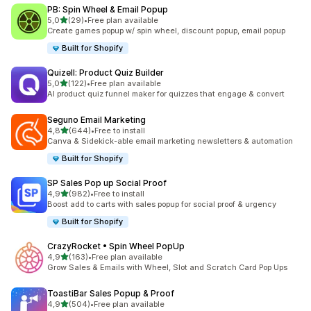
PB: Spin Wheel & Email Popup
z 5 hvězd
5,0
(29)
•
Free plan available
Celkový počet recenzí: 29
Create games popup w/ spin wheel, discount popup, email popup
Built for Shopify
Quizell: Product Quiz Builder
z 5 hvězd
5,0
(122)
•
Free plan available
Celkový počet recenzí: 122
AI product quiz funnel maker for quizzes that engage & convert
Seguno Email Marketing
z 5 hvězd
4,8
(644)
•
Free to install
Celkový počet recenzí: 644
Canva & Sidekick-able email marketing newsletters & automation
Built for Shopify
SP Sales Pop up Social Proof
z 5 hvězd
4,9
(982)
•
Free to install
Celkový počet recenzí: 982
Boost add to carts with sales popup for social proof & urgency
Built for Shopify
CrazyRocket • Spin Wheel PopUp
z 5 hvězd
4,9
(163)
•
Free plan available
Celkový počet recenzí: 163
Grow Sales & Emails with Wheel, Slot and Scratch Card Pop Ups
ToastiBar Sales Popup & Proof
z 5 hvězd
4,9
(504)
•
Free plan available
Celkový počet recenzí: 504