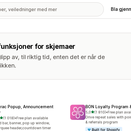
Bla gjen
funksjoner for skjemaer
p av, til riktig tid, enten det er når de
tikken.
trac Popup, Announcement
BON Loyalty Program 
av 5 stjerner
r
5,0
(1 810)
•
Free plan avai
Totalt 1810 omtaler
Drive repeat sales with poin
av 5 stjerner
(1 018)
•
Free plan available
alt 1018 omtaler
& referrals program
 bar, banner, pop up window,
quee header,countdown timer
Built for Shopify