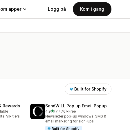
nom apper
Logg på
Kom i gang
Built for Shopify
& Rewards
SendWILL Pop up Email Popup
av 5 stjerner
lable
4,9
(7 476)
•
Free
Totalt 7476 omtaler
ts, VIP tiers
Newsletter pop-up windows, SMS &
email marketing for sign-ups
Built for Shopify