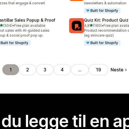
zzes that engage & convert
newsletters & automation
Built for Shopify
astiBar Sales Popup & Proof
Quiz Kit: Product Qui
av 5 stjerner
av 5 stjerner
(504)
•
Free plan available
4,8
(160)
•
Free plan avail
alt 504 omtaler
Totalt 160 omtaler
st sales with AI-guided sales
Product recommendation q
up & social proof pop up.
(eg skincare quiz)
Built for Shopify
Built for Shopify
Neste
1
2
3
4
…
19
 du legge til en 