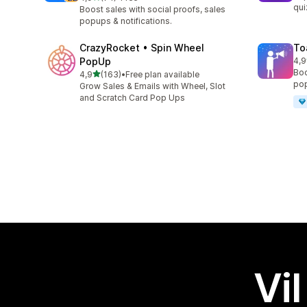
Totalt 74 omtaler
qui
Boost sales with social proofs, sales
popups & notifications.
CrazyRocket • Spin Wheel
To
PopUp
4,9
Tot
Boo
av 5 stjerner
4,9
(163)
•
Free plan available
Totalt 163 omtaler
pop
Grow Sales & Emails with Wheel, Slot
and Scratch Card Pop Ups
Vil