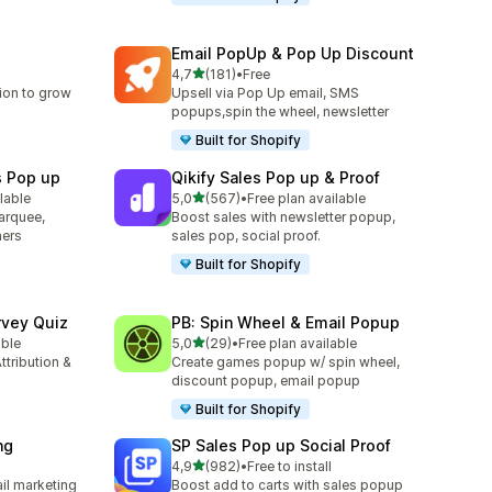
Email PopUp & Pop Up Discount
av 5 stjerner
4,7
(181)
•
Free
Totalt 181 omtaler
ion to grow
Upsell via Pop Up email, SMS
popups,spin the wheel, newsletter
Built for Shopify
s Pop up
Qikify Sales Pop up & Proof
av 5 stjerner
lable
5,0
(567)
•
Free plan available
Totalt 567 omtaler
arquee,
Boost sales with newsletter popup,
ners
sales pop, social proof.
Built for Shopify
rvey Quiz
PB: Spin Wheel & Email Popup
av 5 stjerner
able
5,0
(29)
•
Free plan available
Totalt 29 omtaler
ttribution &
Create games popup w/ spin wheel,
discount popup, email popup
Built for Shopify
ng
SP Sales Pop up Social Proof
av 5 stjerner
4,9
(982)
•
Free to install
Totalt 982 omtaler
il marketing
Boost add to carts with sales popup