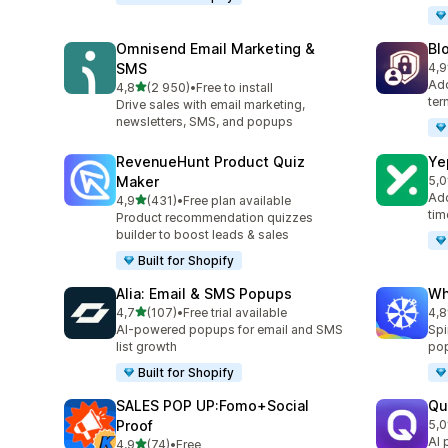
Omnisend Email Marketing &
Bl
SMS
4,9
Tot
Add
av 5 stjerner
4,8
(2 950)
•
Free to install
Totalt 2950 omtaler
ter
Drive sales with email marketing,
newsletters, SMS, and popups
RevenueHunt Product Quiz
Ye
Maker
5,0
Tot
Add
av 5 stjerner
4,9
(431)
•
Free plan available
Totalt 431 omtaler
tim
Product recommendation quizzes
builder to boost leads & sales
Built for Shopify
Alia: Email & SMS Popups
Wh
av 5 stjerner
4,7
(107)
•
Free trial available
4,8
Totalt 107 omtaler
Tot
AI-powered popups for email and SMS
Spi
list growth
pop
Built for Shopify
SALES POP UP:Fomo+Social
Qu
Proof
5,0
Tot
AI 
av 5 stjerner
4,9
(74)
•
Free