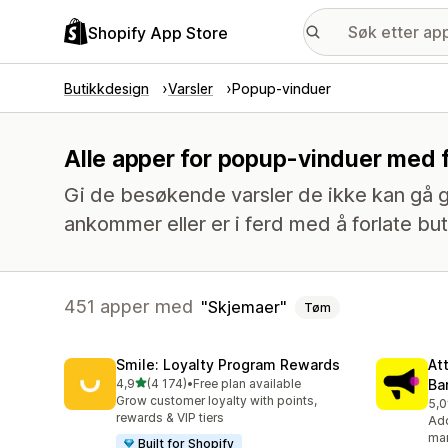
Shopify App Store
Butikkdesign
Varsler
Popup-vinduer
Alle apper for popup-vinduer med 
Gi de besøkende varsler de ikke kan gå glip
ankommer eller er i ferd med å forlate bu
451 apper med
Skjemaer
Tøm
Smile: Loyalty Program Rewards
At
av 5 stjerner
4,9
(4 174)
•
Free plan available
Ba
Totalt 4174 omtaler
Grow customer loyalty with points,
5,0
Tot
rewards & VIP tiers
Add
mar
Built for Shopify