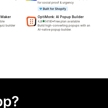
for social proof & urgency
Built for Shopify
z Maker
OptiMonk: AI Popup Builder
av 5 stjerner
able
4,8
(418)
•
Free plan available
Totalt 418 omtaler
uiz builder
Build high-converting popups with an
AI-native popup builder.
app?