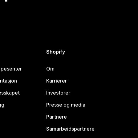
Shopify
lpesenter
Om
ntasjon
Karrierer
lesskapet
Investorer
gg
Presse og media
Partnere
Samarbeidspartnere