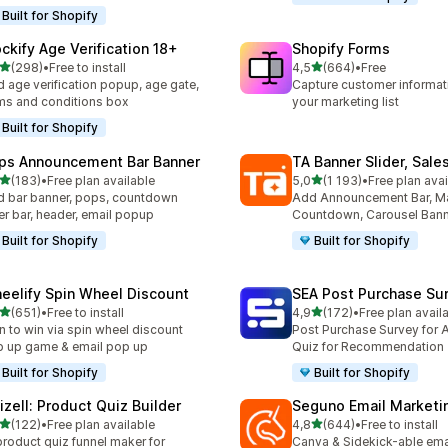
Built for Shopify
ockify Age Verification 18+
Shopify Forms
av 5 stjerner
av 5 stjerner
(298)
•
Free to install
4,5
(664)
•
Free
alt 298 omtaler
Totalt 664 omtaler
 age verification popup, age gate,
Capture customer informat
ms and conditions box
your marketing list
Built for Shopify
ps Announcement Bar Banner
TA Banner Slider, Sale
av 5 stjerner
av 5 stjerner
(183)
•
Free plan available
5,0
(1 193)
•
Free plan avai
alt 183 omtaler
Totalt 1193 omtaler
 bar banner, pops, countdown
Add Announcement Bar, M
er bar, header, email popup
Countdown, Carousel Ban
Built for Shopify
Built for Shopify
eelify Spin Wheel Discount
SEA Post Purchase Su
av 5 stjerner
av 5 stjerner
(651)
•
Free to install
4,9
(172)
•
Free plan avail
alt 651 omtaler
Totalt 172 omtaler
n to win via spin wheel discount
Post Purchase Survey for A
 up game & email pop up
Quiz for Recommendation
Built for Shopify
Built for Shopify
izell: Product Quiz Builder
Seguno Email Marketi
av 5 stjerner
av 5 stjerner
(122)
•
Free plan available
4,8
(644)
•
Free to install
alt 122 omtaler
Totalt 644 omtaler
product quiz funnel maker for
Canva & Sidekick-able ema