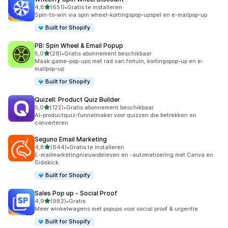
van 5 sterren
4,8
(651)
•
Gratis te installeren
651 recensies in totaal
Spin-to-win via spin wheel-kortingspop-upspel en e-mailpop-up
Built for Shopify
PB: Spin Wheel & Email Popup
van 5 sterren
5,0
(29)
•
Gratis abonnement beschikbaar
29 recensies in totaal
Maak game-pop-ups met rad van fortuin, kortingspop-up en e-
mailpop-up
Built for Shopify
Quizell: Product Quiz Builder
van 5 sterren
5,0
(122)
•
Gratis abonnement beschikbaar
122 recensies in totaal
AI-productquiz-funnelmaker voor quizzen die betrekken en
converteren
Seguno Email Marketing
van 5 sterren
4,8
(644)
•
Gratis te installeren
644 recensies in totaal
E-mailmarketingnieuwsbrieven en -automatisering met Canva en
Sidekick
Built for Shopify
Sales Pop up ‑ Social Proof
van 5 sterren
4,9
(982)
•
Gratis
982 recensies in totaal
Meer winkelwagens met popups voor social proof & urgentie
Built for Shopify