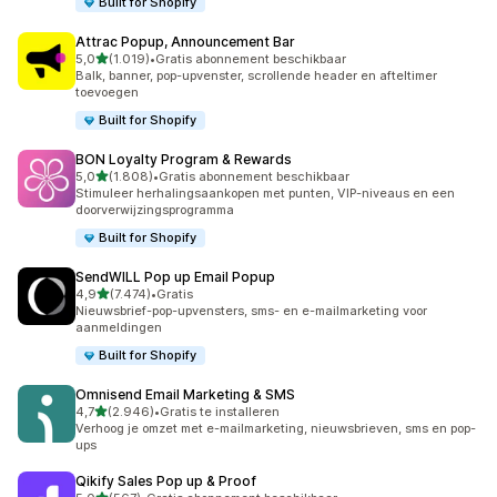
Built for Shopify
Attrac Popup, Announcement Bar
van 5 sterren
5,0
(1.019)
•
Gratis abonnement beschikbaar
1019 recensies in totaal
Balk, banner, pop-upvenster, scrollende header en afteltimer
toevoegen
Built for Shopify
BON Loyalty Program & Rewards
van 5 sterren
5,0
(1.808)
•
Gratis abonnement beschikbaar
1808 recensies in totaal
Stimuleer herhalingsaankopen met punten, VIP-niveaus en een
doorverwijzingsprogramma
Built for Shopify
SendWILL Pop up Email Popup
van 5 sterren
4,9
(7.474)
•
Gratis
7474 recensies in totaal
Nieuwsbrief-pop-upvensters, sms- en e-mailmarketing voor
aanmeldingen
Built for Shopify
Omnisend Email Marketing & SMS
van 5 sterren
4,7
(2.946)
•
Gratis te installeren
2946 recensies in totaal
Verhoog je omzet met e-mailmarketing, nieuwsbrieven, sms en pop-
ups
Qikify Sales Pop up & Proof