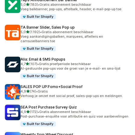
van 5 sterren
5,0
(183)
•
Gratis abonnement beschikbaar
183 recensies in totaal
Voeg balkbanner, pop-ups, aftelbalk, header, e-mail-pop-up toe
Built for Shopify
TA Banner Slider, Sales Pop up
van 5 sterren
5,0
(1.192)
•
Gratis abonnement beschikbaar
1192 recensies in totaal
Voeg aankondigingsbalken, marquees, aftellers en
carrouselbanners toe
Built for Shopify
Alia: Email & SMS Popups
van 5 sterren
4,7
(107)
•
Gratis proefperiode beschikbaar
107 recensies in totaal
AI-gestuurde pop-ups voor de groei van je e-mail- en sms-lijst
Built for Shopify
SALES POP UP:Fomo+Social Proof
van 5 sterren
4,9
(74)
•
Gratis
74 recensies in totaal
Verhoog je omzet met social proof, sales-pop-ups en meldingen.
SEA Post Purchase Survey Quiz
van 5 sterren
4,9
(172)
•
Gratis abonnement beschikbaar
172 recensies in totaal
Post-purchase-enquête voor attributie en quiz voor aanbevelingen
Built for Shopify
Wheelify Spin Wheel Discount