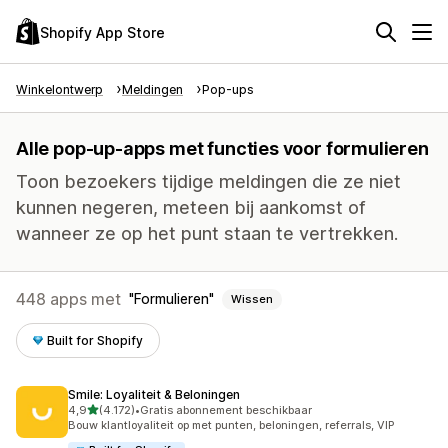
Shopify App Store
Winkelontwerp
Meldingen
Pop-ups
Alle pop-up-apps met functies voor formulieren
Toon bezoekers tijdige meldingen die ze niet
kunnen negeren, meteen bij aankomst of
wanneer ze op het punt staan te vertrekken.
448 apps met
Formulieren
Wissen
Built for Shopify
Smile: Loyaliteit & Beloningen
van 5 sterren
4,9
(4.172)
•
Gratis abonnement beschikbaar
4172 recensies in totaal
Bouw klantloyaliteit op met punten, beloningen, referrals, VIP