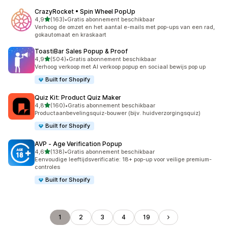
CrazyRocket • Spin Wheel PopUp
van 5 sterren
4,9
(163)
•
Gratis abonnement beschikbaar
163 recensies in totaal
Verhoog de omzet en het aantal e-mails met pop-ups van een rad,
gokautomaat en kraskaart
ToastiBar Sales Popup & Proof
van 5 sterren
4,9
(504)
•
Gratis abonnement beschikbaar
504 recensies in totaal
Verhoog verkoop met AI verkoop popup en sociaal bewijs pop up
Built for Shopify
Quiz Kit: Product Quiz Maker
van 5 sterren
4,8
(160)
•
Gratis abonnement beschikbaar
160 recensies in totaal
Productaanbevelingsquiz-bouwer (bijv. huidverzorgingsquiz)
Built for Shopify
AVP ‑ Age Verification Popup
van 5 sterren
4,6
(138)
•
Gratis abonnement beschikbaar
138 recensies in totaal
Eenvoudige leeftijdsverificatie: 18+ pop-up voor veilige premium-
controles
Built for Shopify
1
2
3
4
19