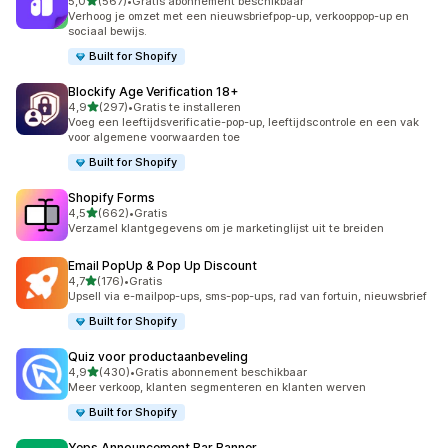
van 5 sterren
5,0
(567)
•
Gratis abonnement beschikbaar
567 recensies in totaal
Verhoog je omzet met een nieuwsbriefpop-up, verkooppop-up en
sociaal bewijs.
Built for Shopify
Blockify Age Verification 18+
van 5 sterren
4,9
(297)
•
Gratis te installeren
297 recensies in totaal
Voeg een leeftijdsverificatie-pop-up, leeftijdscontrole en een vak
voor algemene voorwaarden toe
Built for Shopify
Shopify Forms
van 5 sterren
4,5
(662)
•
Gratis
662 recensies in totaal
Verzamel klantgegevens om je marketinglijst uit te breiden
Email PopUp & Pop Up Discount
van 5 sterren
4,7
(176)
•
Gratis
176 recensies in totaal
Upsell via e-mailpop-ups, sms-pop-ups, rad van fortuin, nieuwsbrief
Built for Shopify
Quiz voor productaanbeveling
van 5 sterren
4,9
(430)
•
Gratis abonnement beschikbaar
430 recensies in totaal
Meer verkoop, klanten segmenteren en klanten werven
Built for Shopify
Yeps Announcement Bar Banner