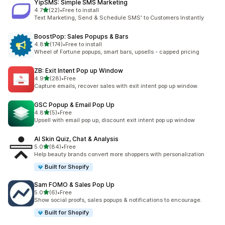
YipSMS: Simple SMS Marketing
เต็ม 5 ดาว
4.7
(22)
•
Free to install
ทั้งหมด 22 รีวิว
Text Marketing, Send & Schedule SMS' to Customers Instantly
BoostPop: Sales Popups & Bars
เต็ม 5 ดาว
4.8
(174)
•
Free to install
ทั้งหมด 174 รีวิว
Wheel of Fortune popups, smart bars, upsells - capped pricing
ZB: Exit Intent Pop up Window
เต็ม 5 ดาว
4.9
(28)
•
Free
ทั้งหมด 28 รีวิว
Capture emails, recover sales with exit intent pop up window.
GSC Popup & Email Pop Up
เต็ม 5 ดาว
4.8
(5)
•
Free
ทั้งหมด 5 รีวิว
Upsell with email pop up, discount exit intent pop up window
AI Skin Quiz, Chat & Analysis
เต็ม 5 ดาว
5.0
(84)
•
Free
ทั้งหมด 84 รีวิว
Help beauty brands convert more shoppers with personalization
Built for Shopify
Sam FOMO & Sales Pop Up
เต็ม 5 ดาว
5.0
(6)
•
Free
ทั้งหมด 6 รีวิว
Show social proofs, sales popups & notifications to encourage.
Built for Shopify