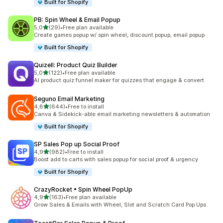
Built for Shopify
PB: Spin Wheel & Email Popup
5 yıldız üzerinden
5,0
(29)
•
Free plan available
toplam 29 değerlendirme
Create games popup w/ spin wheel, discount popup, email popup
Built for Shopify
Quizell: Product Quiz Builder
5 yıldız üzerinden
5,0
(122)
•
Free plan available
toplam 122 değerlendirme
AI product quiz funnel maker for quizzes that engage & convert
Seguno Email Marketing
5 yıldız üzerinden
4,8
(644)
•
Free to install
toplam 644 değerlendirme
Canva & Sidekick-able email marketing newsletters & automation
Built for Shopify
SP Sales Pop up Social Proof
5 yıldız üzerinden
4,9
(982)
•
Free to install
toplam 982 değerlendirme
Boost add to carts with sales popup for social proof & urgency
Built for Shopify
CrazyRocket • Spin Wheel PopUp
5 yıldız üzerinden
4,9
(163)
•
Free plan available
toplam 163 değerlendirme
Grow Sales & Emails with Wheel, Slot and Scratch Card Pop Ups