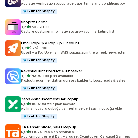
toplam 297 değerlendirme
Add age verification popup, age gate, terms and conditions box
Built for Shopify
Shopify Forms
5 yıldız üzerinden
4,5
(662)
•
Free
toplam 662 değerlendirme
Capture customer information to grow your marketing list
Email PopUp & Pop Up Discount
5 yıldız üzerinden
4,7
(176)
•
Free
toplam 176 değerlendirme
Upsell via Pop Up email, SMS popups,spin the wheel, newsletter
Built for Shopify
RevenueHunt Product Quiz Maker
5 yıldız üzerinden
4,9
(430)
•
Free plan available
toplam 430 değerlendirme
Product recommendation quizzes builder to boost leads & sales
Built for Shopify
Yeps Announcement Bar Popup
5 yıldız üzerinden
5,0
(183)
•
Ücretsiz plan mevcut
toplam 183 değerlendirme
Açılırlar, duyuru çubuğu bannerlar ve geri sayım çubuğu ekle
Built for Shopify
TA Banner Slider, Sales Pop up
5 yıldız üzerinden
5,0
(1.192)
•
Free plan available
toplam 1192 değerlendirme
Add Announcement Bar, Marquee, Countdown, Carousel Banners