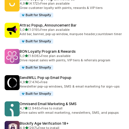
5 yıldız üzerinden
4,9
(4.172)
•
Free plan available
toplam 4172 değerlendirme
Grow customer loyalty with points, rewards & VIP tiers
Built for Shopify
Attrac Popup, Announcement Bar
5 yıldız üzerinden
5,0
(1.019)
•
Free plan available
toplam 1019 değerlendirme
Add bar, banner, pop up window, marquee header,countdown timer
Built for Shopify
BON Loyalty Program & Rewards
5 yıldız üzerinden
5,0
(1.808)
•
Free plan available
toplam 1808 değerlendirme
Drive repeat sales with points, VIP tiers & referrals program
Built for Shopify
SendWILL Pop up Email Popup
5 yıldız üzerinden
4,9
(7.474)
•
Free
toplam 7474 değerlendirme
Newsletter pop-up windows, SMS & email marketing for sign-ups
Built for Shopify
Omnisend Email Marketing & SMS
5 yıldız üzerinden
4,7
(2.946)
•
Free to install
toplam 2946 değerlendirme
Drive sales with email marketing, newsletters, SMS, and popups
Blockify Age Verification 18+
5 yıldız üzerinden
4,9
(297)
•
Free to install