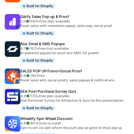
Built for Shopify
Qikify Sales Pop up & Proof
5 yıldız üzerinden
5,0
(567)
•
Free plan available
toplam 567 değerlendirme
Boost sales with newsletter popup, sales pop, social proof.
Built for Shopify
Alia: Email & SMS Popups
5 yıldız üzerinden
4,7
(107)
•
Free trial available
toplam 107 değerlendirme
AI-powered popups for email and SMS list growth
Built for Shopify
SALES POP UP:Fomo+Social Proof
5 yıldız üzerinden
4,9
(74)
•
Free
toplam 74 değerlendirme
Boost sales with social proofs, sales popups & notifications.
SEA Post Purchase Survey Quiz
5 yıldız üzerinden
4,9
(172)
•
Free plan available
toplam 172 değerlendirme
Post Purchase Survey for Attribution & Quiz for Recommendation
Built for Shopify
Wheelify Spin Wheel Discount
5 yıldız üzerinden
4,8
(651)
•
Free to install
toplam 651 değerlendirme
Spin to win via spin wheel discount pop up game & email pop up