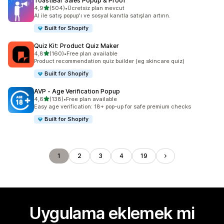
ToastiBar Sales Popup & Proof
5 yıldız üzerinden
4,9
(504)
•
Ücretsiz plan mevcut
toplam 504 değerlendirme
AI ile satış popup'ı ve sosyal kanıtla satışları artırın.
Built for Shopify
Quiz Kit: Product Quiz Maker
5 yıldız üzerinden
4,8
(160)
•
Free plan available
toplam 160 değerlendirme
Product recommendation quiz builder (eg skincare quiz)
Built for Shopify
AVP ‑ Age Verification Popup
5 yıldız üzerinden
4,6
(138)
•
Free plan available
toplam 138 değerlendirme
Easy age verification: 18+ pop-up for safe premium checks
Built for Shopify
1
2
3
4
19
Uygulama eklemek mi