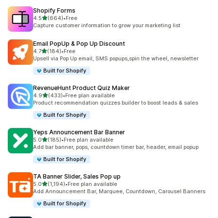
Shopify Forms
เต็ม 5 ดาว
4.5
(664)
•
Free
ทั้งหมด 664 รีวิว
Capture customer information to grow your marketing list
Email PopUp & Pop Up Discount
เต็ม 5 ดาว
4.7
(184)
•
Free
ทั้งหมด 184 รีวิว
Upsell via Pop Up email, SMS popups,spin the wheel, newsletter
Built for Shopify
RevenueHunt Product Quiz Maker
เต็ม 5 ดาว
4.9
(433)
•
Free plan available
ทั้งหมด 433 รีวิว
Product recommendation quizzes builder to boost leads & sales
Built for Shopify
Yeps Announcement Bar Banner
เต็ม 5 ดาว
5.0
(185)
•
Free plan available
ทั้งหมด 185 รีวิว
Add bar banner, pops, countdown timer bar, header, email popup
Built for Shopify
TA Banner Slider, Sales Pop up
เต็ม 5 ดาว
5.0
(1,194)
•
Free plan available
ทั้งหมด 1194 รีวิว
Add Announcement Bar, Marquee, Countdown, Carousel Banners
Built for Shopify