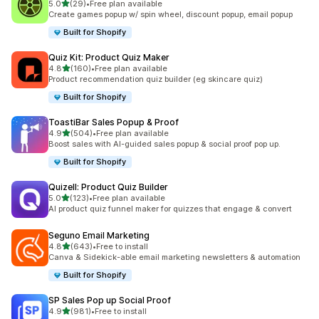
เต็ม 5 ดาว
5.0
(29)
•
Free plan available
ทั้งหมด 29 รีวิว
Create games popup w/ spin wheel, discount popup, email popup
Built for Shopify
Quiz Kit: Product Quiz Maker
เต็ม 5 ดาว
4.8
(160)
•
Free plan available
ทั้งหมด 160 รีวิว
Product recommendation quiz builder (eg skincare quiz)
Built for Shopify
ToastiBar Sales Popup & Proof
เต็ม 5 ดาว
4.9
(504)
•
Free plan available
ทั้งหมด 504 รีวิว
Boost sales with AI-guided sales popup & social proof pop up.
Built for Shopify
Quizell: Product Quiz Builder
เต็ม 5 ดาว
5.0
(123)
•
Free plan available
ทั้งหมด 123 รีวิว
AI product quiz funnel maker for quizzes that engage & convert
Seguno Email Marketing
เต็ม 5 ดาว
4.8
(643)
•
Free to install
ทั้งหมด 643 รีวิว
Canva & Sidekick-able email marketing newsletters & automation
Built for Shopify
SP Sales Pop up Social Proof
เต็ม 5 ดาว
4.9
(981)
•
Free to install
ทั้งหมด 981 รีวิว