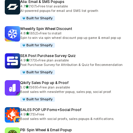
Alia: Email & SMS Popups
เต็ม 5 ดาว
4.7
(107)
•
Free trial available
ทั้งหมด 107 รีวิว
AI-powered popups for email and SMS list growth
Built for Shopify
Wheelify Spin Wheel Discount
เต็ม 5 ดาว
4.8
(652)
•
Free to install
ทั้งหมด 652 รีวิว
Spin to win via spin wheel discount pop up game & email pop up
Built for Shopify
SEA Post Purchase Survey Quiz
เต็ม 5 ดาว
4.9
(173)
•
Free plan available
ทั้งหมด 173 รีวิว
Post Purchase Survey for Attribution & Quiz for Recommendation
Built for Shopify
Qikify Sales Pop up & Proof
เต็ม 5 ดาว
5.0
(569)
•
Free plan available
ทั้งหมด 569 รีวิว
Boost sales with newsletter popup, sales pop, social proof.
Built for Shopify
SALES POP UP:Fomo+Social Proof
เต็ม 5 ดาว
4.9
(73)
•
Free
ทั้งหมด 73 รีวิว
Boost sales with social proofs, sales popups & notifications.
PB: Spin Wheel & Email Popup