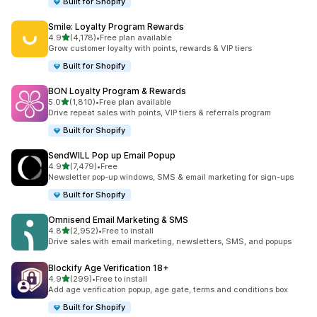
Built for Shopify
Smile: Loyalty Program Rewards
เต็ม 5 ดาว
4.9
(4,178)
•
Free plan available
ทั้งหมด 4178 รีวิว
Grow customer loyalty with points, rewards & VIP tiers
Built for Shopify
BON Loyalty Program & Rewards
เต็ม 5 ดาว
5.0
(1,810)
•
Free plan available
ทั้งหมด 1810 รีวิว
Drive repeat sales with points, VIP tiers & referrals program
Built for Shopify
SendWILL Pop up Email Popup
เต็ม 5 ดาว
4.9
(7,479)
•
Free
ทั้งหมด 7479 รีวิว
Newsletter pop-up windows, SMS & email marketing for sign-ups
Built for Shopify
Omnisend Email Marketing & SMS
เต็ม 5 ดาว
4.8
(2,952)
•
Free to install
ทั้งหมด 2952 รีวิว
Drive sales with email marketing, newsletters, SMS, and popups
Blockify Age Verification 18+
เต็ม 5 ดาว
4.9
(299)
•
Free to install
ทั้งหมด 299 รีวิว
Add age verification popup, age gate, terms and conditions box
Built for Shopify