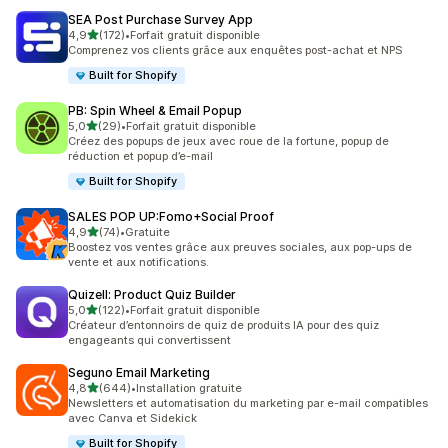
SEA Post Purchase Survey App
étoile(s) sur 5
4,9
(172)
•
Forfait gratuit disponible
172 avis au total
Comprenez vos clients grâce aux enquêtes post-achat et NPS
Built for Shopify
PB: Spin Wheel & Email Popup
étoile(s) sur 5
5,0
(29)
•
Forfait gratuit disponible
29 avis au total
Créez des popups de jeux avec roue de la fortune, popup de
réduction et popup d’e-mail
Built for Shopify
SALES POP UP:Fomo+Social Proof
étoile(s) sur 5
4,9
(74)
•
Gratuite
74 avis au total
Boostez vos ventes grâce aux preuves sociales, aux pop-ups de
vente et aux notifications.
Quizell: Product Quiz Builder
étoile(s) sur 5
5,0
(122)
•
Forfait gratuit disponible
122 avis au total
Créateur d’entonnoirs de quiz de produits IA pour des quiz
engageants qui convertissent
Seguno Email Marketing
étoile(s) sur 5
4,8
(644)
•
Installation gratuite
644 avis au total
Newsletters et automatisation du marketing par e-mail compatibles
avec Canva et Sidekick
Built for Shopify