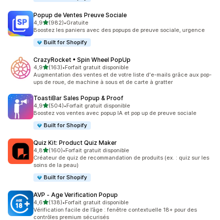
Popup de Ventes Preuve Sociale
étoile(s) sur 5
4,9
(982)
•
Gratuite
982 avis au total
Boostez les paniers avec des popups de preuve sociale, urgence
Built for Shopify
CrazyRocket • Spin Wheel PopUp
étoile(s) sur 5
4,9
(163)
•
Forfait gratuit disponible
163 avis au total
Augmentation des ventes et de votre liste d'e-mails grâce aux pop-
ups de roue, de machine à sous et de carte à gratter
ToastiBar Sales Popup & Proof
étoile(s) sur 5
4,9
(504)
•
Forfait gratuit disponible
504 avis au total
Boostez vos ventes avec popup IA et pop up de preuve sociale
Built for Shopify
Quiz Kit: Product Quiz Maker
étoile(s) sur 5
4,8
(160)
•
Forfait gratuit disponible
160 avis au total
Créateur de quiz de recommandation de produits (ex. : quiz sur les
soins de la peau)
Built for Shopify
AVP ‑ Age Verification Popup
étoile(s) sur 5
4,6
(138)
•
Forfait gratuit disponible
138 avis au total
Vérification facile de l’âge : fenêtre contextuelle 18+ pour des
contrôles premium sécurisés