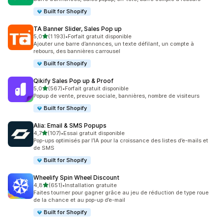
Built for Shopify
TA Banner Slider, Sales Pop up
étoile(s) sur 5
5,0
(1 193)
•
Forfait gratuit disponible
1193 avis au total
Ajouter une barre d’annonces, un texte défilant, un compte à
rebours, des bannières carrousel
Built for Shopify
Qikify Sales Pop up & Proof
étoile(s) sur 5
5,0
(567)
•
Forfait gratuit disponible
567 avis au total
Popup de vente, preuve sociale, bannières, nombre de visiteurs
Built for Shopify
Alia: Email & SMS Popups
étoile(s) sur 5
4,7
(107)
•
Essai gratuit disponible
107 avis au total
Pop-ups optimisés par l’IA pour la croissance des listes d’e-mails et
de SMS
Built for Shopify
Wheelify Spin Wheel Discount
étoile(s) sur 5
4,8
(651)
•
Installation gratuite
651 avis au total
Faites tourner pour gagner grâce au jeu de réduction de type roue
de la chance et au pop-up d’e-mail
Built for Shopify