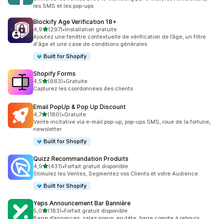
les SMS et les pop-ups
Blockify Age Verification 18+
étoile(s) sur 5
4,9
(297)
•
Installation gratuite
297 avis au total
Ajoutez une fenêtre contextuelle de vérification de l’âge, un filtre
d'âge et une case de conditions générales
Built for Shopify
Shopify Forms
étoile(s) sur 5
4,5
(663)
•
Gratuite
663 avis au total
Capturez les coordonnées des clients
Email PopUp & Pop Up Discount
étoile(s) sur 5
4,7
(180)
•
Gratuite
180 avis au total
Vente incitative via e-mail pop-up, pop-ups SMS, roue de la fortune,
newsletter
Built for Shopify
Quizz Recommandation Produits
étoile(s) sur 5
4,9
(431)
•
Forfait gratuit disponible
431 avis au total
Stimulez les Ventes, Segmentez vos Clients et votre Audience.
Built for Shopify
Yeps Announcement Bar Bannière
étoile(s) sur 5
5,0
(183)
•
Forfait gratuit disponible
183 avis au total
Barre d’annonces, sales popup, en-tête, barre compte à rebours