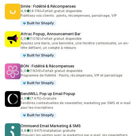
Smile : Fidélité & Récompenses
étoile(s) sur 5
4,9
(4 174)
•
Forfait gratuit disponible
4174 avis au total
Fidélisez vos clients : points, récompenses, parrainage, VIP
Built for Shopify
Attrac Popup, Announcement Bar
étoile(s) sur 5
5,0
(1 018)
•
Forfait gratuit disponible
1018 avis au total
Ajoutez une barre, une bannière, une fenêtre contextuelle, un en-
tête défilant, un compte à rebours
Built for Shopify
BON : Fidélité & Récompenses
étoile(s) sur 5
5,0
(1 809)
•
Forfait gratuit disponible
1809 avis au total
Programme de fidélité : Points, récompenses, VIP et parrainage
Built for Shopify
SendWILL Pop up Email Popup
étoile(s) sur 5
4,9
(7 475)
•
Gratuite
7475 avis au total
Fenêtres contextuelles de newsletter, marketing par SMS et e-mail
pour les inscriptions
Built for Shopify
Omnisend Email Marketing & SMS
étoile(s) sur 5
4,8
(2 947)
•
Installation gratuite
2947 avis au total
Stimulez les ventes avec le marketing par e-mail, les newsletters,