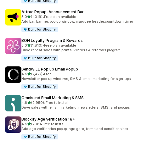
Built for Shopify
Attrac Popup, Announcement Bar
เต็ม 5 ดาว
5.0
(1,019)
•
Free plan available
ทั้งหมด 1019 รีวิว
Add bar, banner, pop up window, marquee header,countdown timer
Built for Shopify
BON Loyalty Program & Rewards
เต็ม 5 ดาว
5.0
(1,810)
•
Free plan available
ทั้งหมด 1810 รีวิว
Drive repeat sales with points, VIP tiers & referrals program
Built for Shopify
SendWILL Pop up Email Popup
เต็ม 5 ดาว
4.9
(7,477)
•
Free
ทั้งหมด 7477 รีวิว
Newsletter pop-up windows, SMS & email marketing for sign-ups
Built for Shopify
Omnisend Email Marketing & SMS
เต็ม 5 ดาว
4.8
(2,950)
•
Free to install
ทั้งหมด 2950 รีวิว
Drive sales with email marketing, newsletters, SMS, and popups
Blockify Age Verification 18+
เต็ม 5 ดาว
4.9
(298)
•
Free to install
ทั้งหมด 298 รีวิว
Add age verification popup, age gate, terms and conditions box
Built for Shopify