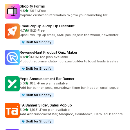
Shopify Forms
เต็ม 5 ดาว
4.5
(664)
•
Free
ทั้งหมด 664 รีวิว
Capture customer information to grow your marketing list
Email PopUp & Pop Up Discount
เต็ม 5 ดาว
4.7
(182)
•
Free
ทั้งหมด 182 รีวิว
Upsell via Pop Up email, SMS popups,spin the wheel, newsletter
Built for Shopify
RevenueHunt Product Quiz Maker
เต็ม 5 ดาว
4.9
(431)
•
Free plan available
ทั้งหมด 431 รีวิว
Product recommendation quizzes builder to boost leads & sales
Built for Shopify
Yeps Announcement Bar Banner
เต็ม 5 ดาว
5.0
(183)
•
Free plan available
ทั้งหมด 183 รีวิว
Add bar banner, pops, countdown timer bar, header, email popup
Built for Shopify
TA Banner Slider, Sales Pop up
เต็ม 5 ดาว
5.0
(1,193)
•
Free plan available
ทั้งหมด 1193 รีวิว
Add Announcement Bar, Marquee, Countdown, Carousel Banners
Built for Shopify