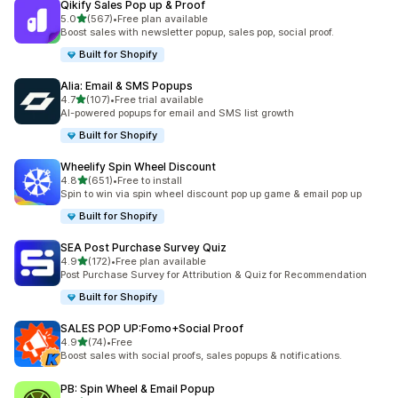
Qikify Sales Pop up & Proof
เต็ม 5 ดาว
5.0
(567)
•
Free plan available
ทั้งหมด 567 รีวิว
Boost sales with newsletter popup, sales pop, social proof.
Built for Shopify
Alia: Email & SMS Popups
เต็ม 5 ดาว
4.7
(107)
•
Free trial available
ทั้งหมด 107 รีวิว
AI-powered popups for email and SMS list growth
Built for Shopify
Wheelify Spin Wheel Discount
เต็ม 5 ดาว
4.8
(651)
•
Free to install
ทั้งหมด 651 รีวิว
Spin to win via spin wheel discount pop up game & email pop up
Built for Shopify
SEA Post Purchase Survey Quiz
เต็ม 5 ดาว
4.9
(172)
•
Free plan available
ทั้งหมด 172 รีวิว
Post Purchase Survey for Attribution & Quiz for Recommendation
Built for Shopify
SALES POP UP:Fomo+Social Proof
เต็ม 5 ดาว
4.9
(74)
•
Free
ทั้งหมด 74 รีวิว
Boost sales with social proofs, sales popups & notifications.
PB: Spin Wheel & Email Popup