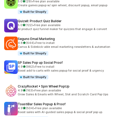
เต็ม 5 ดาว
5.0
(29)
•
Free plan available
ทั้งหมด 29 รีวิว
Create games popup w/ spin wheel, discount popup, email popup
Built for Shopify
Quizell: Product Quiz Builder
เต็ม 5 ดาว
5.0
(122)
•
Free plan available
ทั้งหมด 122 รีวิว
AI product quiz funnel maker for quizzes that engage & convert
Seguno Email Marketing
เต็ม 5 ดาว
4.8
(644)
•
Free to install
ทั้งหมด 644 รีวิว
Canva & Sidekick-able email marketing newsletters & automation
Built for Shopify
SP Sales Pop up Social Proof
เต็ม 5 ดาว
4.9
(982)
•
Free to install
ทั้งหมด 982 รีวิว
Boost add to carts with sales popup for social proof & urgency
Built for Shopify
CrazyRocket • Spin Wheel PopUp
เต็ม 5 ดาว
4.9
(163)
•
Free plan available
ทั้งหมด 163 รีวิว
Grow Sales & Emails with Wheel, Slot and Scratch Card Pop Ups
ToastiBar Sales Popup & Proof
เต็ม 5 ดาว
4.9
(504)
•
Free plan available
ทั้งหมด 504 รีวิว
Boost sales with AI-guided sales popup & social proof pop up.