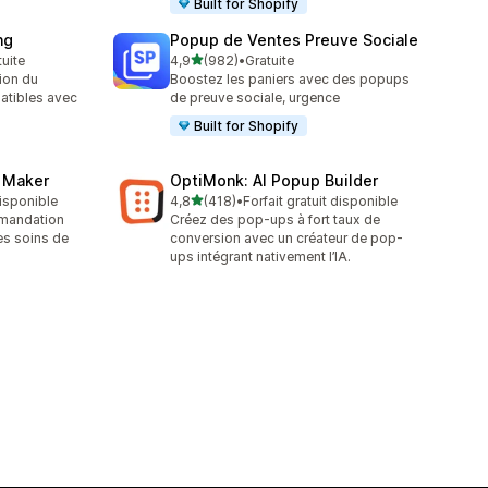
Built for Shopify
ng
Popup de Ventes Preuve Sociale
étoile(s) sur 5
tuite
4,9
(982)
•
Gratuite
982 avis au total
ion du
Boostez les paniers avec des popups
atibles avec
de preuve sociale, urgence
Built for Shopify
z Maker
OptiMonk: AI Popup Builder
étoile(s) sur 5
disponible
4,8
(418)
•
Forfait gratuit disponible
418 avis au total
mmandation
Créez des pop-ups à fort taux de
les soins de
conversion avec un créateur de pop-
ups intégrant nativement l’IA.