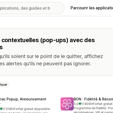
Parcourir les applicat
s contextuelles (pop-ups) avec des
s
u’ils soient sur le point de le quitter, affichez
 alertes qu’ils ne peuvent pas ignorer.
facer
trac Popup, Announcement
BON : Fidélité & Réc
étoile(s) sur 5
r
5,0
(1 809)
•
Forfait gratui
1809 avis au total
Programme de fidélité : Poi
étoile(s) sur 5
(1 018)
•
Forfait gratuit disponible
8 avis au total
récompenses, VIP et parra