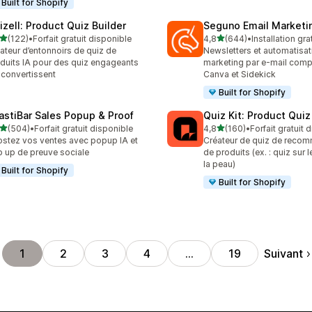
Built for Shopify
izell: Product Quiz Builder
Seguno Email Marketi
étoile(s) sur 5
étoile(s) sur 5
(122)
•
Forfait gratuit disponible
4,8
(644)
•
Installation gra
 avis au total
644 avis au total
ateur d’entonnoirs de quiz de
Newsletters et automatisat
duits IA pour des quiz engageants
marketing par e-mail comp
 convertissent
Canva et Sidekick
Built for Shopify
astiBar Sales Popup & Proof
Quiz Kit: Product Qui
étoile(s) sur 5
étoile(s) sur 5
(504)
•
Forfait gratuit disponible
4,8
(160)
•
Forfait gratuit 
 avis au total
160 avis au total
stez vos ventes avec popup IA et
Créateur de quiz de reco
 up de preuve sociale
de produits (ex. : quiz sur 
la peau)
Built for Shopify
Built for Shopify
Suivant
1
2
3
4
…
19