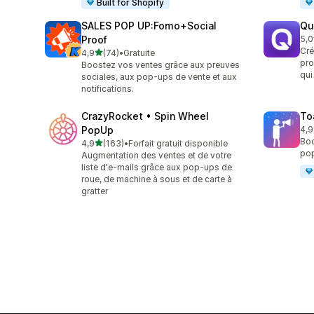
Built for Shopify
SALES POP UP:Fomo+Social
Qu
Proof
5,0
122
Cré
étoile(s) sur 5
4,9
(74)
•
Gratuite
74 avis au total
pro
Boostez vos ventes grâce aux preuves
qui
sociales, aux pop-ups de vente et aux
notifications.
CrazyRocket • Spin Wheel
To
PopUp
4,9
504
Boo
étoile(s) sur 5
4,9
(163)
•
Forfait gratuit disponible
163 avis au total
pop
Augmentation des ventes et de votre
liste d'e-mails grâce aux pop-ups de
roue, de machine à sous et de carte à
gratter