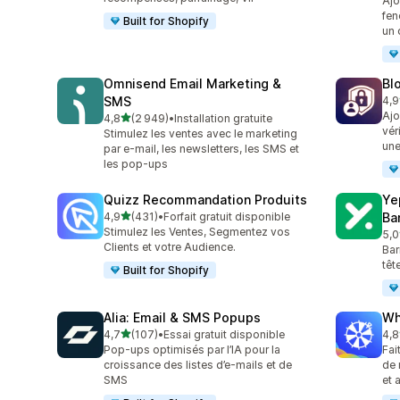
Ajo
fen
Built for Shopify
un 
Omnisend Email Marketing &
Bl
SMS
4,9
298
Ajo
étoile(s) sur 5
4,8
(2 949)
•
Installation gratuite
2949 avis au total
vér
Stimulez les ventes avec le marketing
une
par e-mail, les newsletters, les SMS et
les pop-ups
Quizz Recommandation Produits
Ye
étoile(s) sur 5
4,9
(431)
•
Forfait gratuit disponible
Ba
431 avis au total
Stimulez les Ventes, Segmentez vos
5,0
183
Clients et votre Audience.
Bar
têt
Built for Shopify
Alia: Email & SMS Popups
Wh
étoile(s) sur 5
4,7
(107)
•
Essai gratuit disponible
4,8
107 avis au total
651
Pop-ups optimisés par l’IA pour la
Fai
croissance des listes d’e-mails et de
de 
SMS
et 