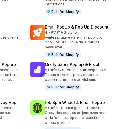
inscriptions
Built for Shopify
Email PopUp & Pop Up Discount
étoile(s) sur 5
4,7
(181)
•
Gratuite
181 avis au total
des clients
Vente incitative via e-mail pop-up,
pop-ups SMS, roue de la fortune,
newsletter
Built for Shopify
s Pop up
Qikify Sales Pop up & Proof
étoile(s) sur 5
t disponible
5,0
(567)
•
Forfait gratuit disponible
567 avis au total
es, un texte
Popup de vente, preuve sociale,
urs, des
bannières, nombre de visiteurs
Built for Shopify
rvey App
PB: Spin Wheel & Email Popup
étoile(s) sur 5
disponible
5,0
(29)
•
Forfait gratuit disponible
29 avis au total
âce aux
Créez des popups de jeux avec roue
PS
de la fortune, popup de réduction et
popup d’e-mail