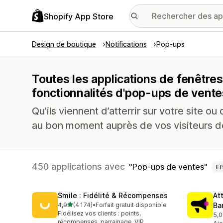
Shopify App Store
Design de boutique
Notifications
Pop-ups
Toutes les applications de fenêtre
fonctionnalités d'pop-ups de vente
Qu’ils viennent d’atterrir sur votre site ou q
au bon moment auprès de vos visiteurs des
450 applications avec
Pop-ups de ventes
Ef
Smile : Fidélité & Récompenses
At
étoile(s) sur 5
4,9
(4 174)
•
Forfait gratuit disponible
Ba
4174 avis au total
Fidélisez vos clients : points,
5,0
101
récompenses, parrainage, VIP