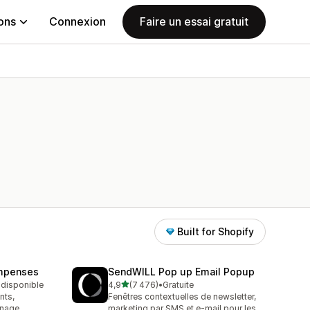
ions
Connexion
Faire un essai gratuit
Built for Shopify
ompenses
SendWILL Pop up Email Popup
étoile(s) sur 5
t disponible
4,9
(7 476)
•
Gratuite
7476 avis au total
nts,
Fenêtres contextuelles de newsletter,
inage
marketing par SMS et e-mail pour les