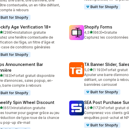
utez une barre, une bannière, une
être contextuelle, un en-tête défilant,
Built for Shopify
compte à rebours
Built for Shopify
ockify Age Verification 18+
Shopify Forms
étoile(s) sur 5
étoile(s) sur 5
(298)
•
Installation gratuite
4,5
(663)
•
Gratuite
 avis au total
663 avis au total
utez une fenêtre contextuelle de
Capturez les coordonnées 
ification de l’âge, un filtre d'âge et
 case de conditions générales
Built for Shopify
ps Announcement Bar
TA Banner Slider, Sale
étoile(s) sur 5
nnière
5,0
(1 193)
•
Forfait gratui
1193 avis au total
Ajouter une barre d’annonc
étoile(s) sur 5
(183)
•
Forfait gratuit disponible
 avis au total
défilant, un compte à rebo
re d’annonces, sales popup, en-
bannières carrousel
e, barre compte à rebours
Built for Shopify
Built for Shopify
eelify Spin Wheel Discount
SEA Post Purchase Su
étoile(s) sur 5
étoile(s) sur 5
(651)
•
Installation gratuite
4,9
(172)
•
Forfait gratuit 
 avis au total
172 avis au total
tes tourner pour gagner grâce au jeu
Comprenez vos clients gr
réduction de type roue de la chance
enquêtes post-achat et N
au pop-up d’e-mail
Built for Shopify