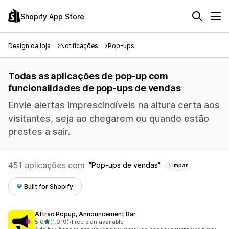
Shopify App Store
Design da loja
Notificações
Pop-ups
Todas as aplicações de pop-up com
funcionalidades de pop-ups de vendas
Envie alertas imprescindíveis na altura certa aos
visitantes, seja ao chegarem ou quando estão
prestes a sair.
451 aplicações com
Pop-ups de vendas
Limpar
Built for Shopify
Attrac Popup, Announcement Bar
de 5 estrelas
5,0
(1.019)
•
Free plan available
1019 total de avaliações