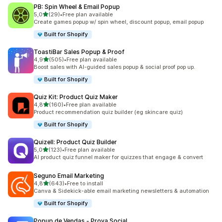
PB: Spin Wheel & Email Popup
de 5 estrelas
5,0
(29)
•
Free plan available
29 total de avaliações
Create games popup w/ spin wheel, discount popup, email popup
Built for Shopify
ToastiBar Sales Popup & Proof
de 5 estrelas
4,9
(505)
•
Free plan available
505 total de avaliações
Boost sales with AI-guided sales popup & social proof pop up.
Built for Shopify
Quiz Kit: Product Quiz Maker
de 5 estrelas
4,8
(160)
•
Free plan available
160 total de avaliações
Product recommendation quiz builder (eg skincare quiz)
Built for Shopify
Quizell: Product Quiz Builder
de 5 estrelas
5,0
(123)
•
Free plan available
123 total de avaliações
AI product quiz funnel maker for quizzes that engage & convert
Seguno Email Marketing
de 5 estrelas
4,8
(643)
•
Free to install
643 total de avaliações
Canva & Sidekick-able email marketing newsletters & automation
Built for Shopify
Popup de Vendas ‑ Prova Social