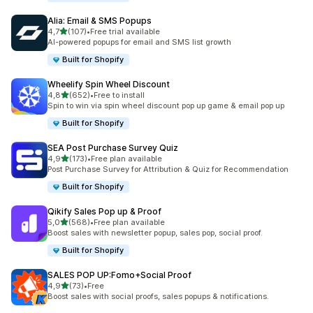
Alia: Email & SMS Popups
de 5 estrelas
4,7
(107)
•
Free trial available
107 total de avaliações
AI-powered popups for email and SMS list growth
Built for Shopify
Wheelify Spin Wheel Discount
de 5 estrelas
4,8
(652)
•
Free to install
652 total de avaliações
Spin to win via spin wheel discount pop up game & email pop up
Built for Shopify
SEA Post Purchase Survey Quiz
de 5 estrelas
4,9
(173)
•
Free plan available
173 total de avaliações
Post Purchase Survey for Attribution & Quiz for Recommendation
Built for Shopify
Qikify Sales Pop up & Proof
de 5 estrelas
5,0
(568)
•
Free plan available
568 total de avaliações
Boost sales with newsletter popup, sales pop, social proof.
Built for Shopify
SALES POP UP:Fomo+Social Proof
de 5 estrelas
4,9
(73)
•
Free
73 total de avaliações
Boost sales with social proofs, sales popups & notifications.