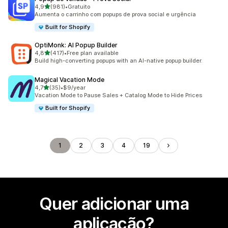
de 5 estrelas
4,9
(981)
•
Gratuito
981 total de avaliações
Aumenta o carrinho com popups de prova social e urgência
Built for Shopify
OptiMonk: AI Popup Builder
de 5 estrelas
4,8
(417)
•
Free plan available
417 total de avaliações
Build high-converting popups with an AI-native popup builder.
Magical Vacation Mode
de 5 estrelas
4,7
(35)
•
$9/year
35 total de avaliações
Vacation Mode to Pause Sales + Catalog Mode to Hide Prices
Built for Shopify
1
2
3
4
19
Quer adicionar uma
aplicação?