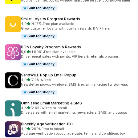
Add bar, banner, pop up window, marquee header,countdown timer
Built for Shopify
Smile: Loyalty Program Rewards
de 5 estrelas
4,9
(4.177)
•
Free plan available
4177 total de avaliações
Grow customer loyalty with points, rewards & VIP tiers
Built for Shopify
BON Loyalty Program & Rewards
de 5 estrelas
5,0
(1.809)
•
Free plan available
1809 total de avaliações
Drive repeat sales with points, VIP tiers & referrals program
Built for Shopify
SendWILL Pop up Email Popup
de 5 estrelas
4,9
(7.481)
•
Free
7481 total de avaliações
Newsletter pop-up windows, SMS & email marketing for sign-ups
Built for Shopify
Omnisend Email Marketing & SMS
de 5 estrelas
4,8
(2.952)
•
Free to install
2952 total de avaliações
Drive sales with email marketing, newsletters, SMS, and popups
Blockify Age Verification 18+
de 5 estrelas
4,9
(299)
•
Free to install
299 total de avaliações
Add age verification popup, age gate, terms and conditions box