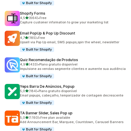
Built for Shopify
Shopify Forms
de 5 estrelas
4,5
(664)
•
Free
664 total de avaliações
Capture customer information to grow your marketing list
Email PopUp & Pop Up Discount
de 5 estrelas
4,7
(185)
•
Free
185 total de avaliações
Upsell via Pop Up email, SMS popups,spin the wheel, newsletter
Built for Shopify
Quiz Recomendação de Produtos
de 5 estrelas
4,9
(433)
•
Plano gratuito disponível
433 total de avaliações
Impulsione as vendas segmente clientes e aumente sua audiência
Built for Shopify
Yeps Barra De Anúncios, Popup
de 5 estrelas
5,0
(184)
•
Plano gratuito disponível
184 total de avaliações
Email popups, cabeçalho, temporizador de contagem decrescente
Built for Shopify
TA Banner Slider, Sales Pop up
de 5 estrelas
5,0
(1.193)
•
Free plan available
1193 total de avaliações
Add Announcement Bar, Marquee, Countdown, Carousel Banners
Built for Shopify