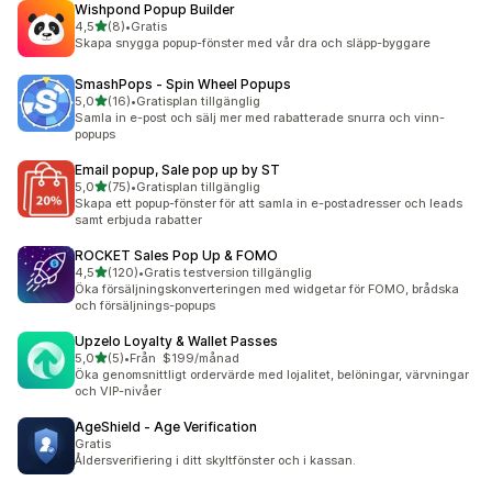
Wishpond Popup Builder
av 5 stjärnor
4,5
(8)
•
Gratis
8 recensioner totalt
Skapa snygga popup-fönster med vår dra och släpp-byggare
SmashPops ‑ Spin Wheel Popups
av 5 stjärnor
5,0
(16)
•
Gratisplan tillgänglig
16 recensioner totalt
Samla in e-post och sälj mer med rabatterade snurra och vinn-
popups
Email popup, Sale pop up by ST
av 5 stjärnor
5,0
(75)
•
Gratisplan tillgänglig
75 recensioner totalt
Skapa ett popup-fönster för att samla in e-postadresser och leads
samt erbjuda rabatter
ROCKET Sales Pop Up & FOMO
av 5 stjärnor
4,5
(120)
•
Gratis testversion tillgänglig
120 recensioner totalt
Öka försäljningskonverteringen med widgetar för FOMO, brådska
och försäljnings-popups
Upzelo Loyalty & Wallet Passes
av 5 stjärnor
5,0
(5)
•
Från $199/månad
5 recensioner totalt
Öka genomsnittligt ordervärde med lojalitet, belöningar, värvningar
och VIP-nivåer
AgeShield ‑ Age Verification
Gratis
Åldersverifiering i ditt skyltfönster och i kassan.