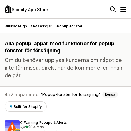
Shopify App Store
Butiksdesign
Aviseringar
Popup-fönster
Alla popup-appar med funktioner för popup-
fönster för försäljning
Om du behöver upplysa kunderna om något de
inte får missa, direkt när de kommer eller innan
de går.
452 appar med
Popup-fönster för försäljning
Rensa
Built for Shopify
K: Warning Popups & Alerts
av 5 stjärnor
5,0
(1)
•
Gratis
1 recensioner totalt