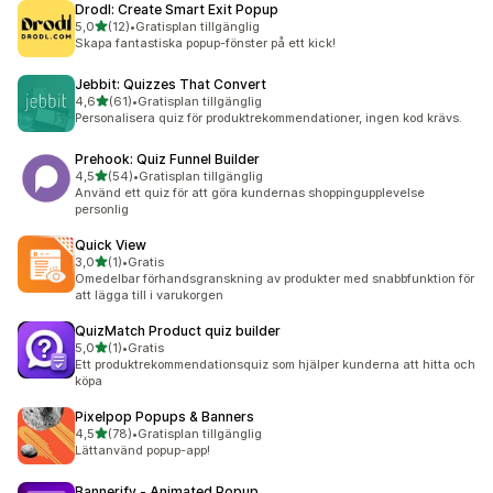
Drodl: Create Smart Exit Popup
av 5 stjärnor
5,0
(12)
•
Gratisplan tillgänglig
12 recensioner totalt
Skapa fantastiska popup-fönster på ett kick!
Jebbit: Quizzes That Convert
av 5 stjärnor
4,6
(61)
•
Gratisplan tillgänglig
61 recensioner totalt
Personalisera quiz för produktrekommendationer, ingen kod krävs.
Prehook: Quiz Funnel Builder
av 5 stjärnor
4,5
(54)
•
Gratisplan tillgänglig
54 recensioner totalt
Använd ett quiz för att göra kundernas shoppingupplevelse
personlig
Quick View
av 5 stjärnor
3,0
(1)
•
Gratis
1 recensioner totalt
Omedelbar förhandsgranskning av produkter med snabbfunktion för
att lägga till i varukorgen
QuizMatch Product quiz builder
av 5 stjärnor
5,0
(1)
•
Gratis
1 recensioner totalt
Ett produktrekommendationsquiz som hjälper kunderna att hitta och
köpa
Pixelpop Popups & Banners
av 5 stjärnor
4,5
(78)
•
Gratisplan tillgänglig
78 recensioner totalt
Lättanvänd popup-app!
Bannerify ‑ Animated Popup