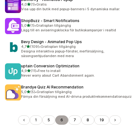
av 5 stjärnor
4,0
(1)
•
Gratis
1 recensioner totalt
Visa upp din butik med popup-banners i 5 dynamiska mallar.
ShopBuzz ‑ Smart Notifications
av 5 stjärnor
5,0
(1)
•
Gratisplan tillgänglig
1 recensioner totalt
Lägg till en aviseringsklocka för butikskampanjer i realtid
Bevy Design ‑ Animated Pop Ups
av 5 stjärnor
4,7
(109)
•
Gratisplan tillgänglig
109 recensioner totalt
Designa interaktiva popup-fönster, merförsäljning,
säsongserbjudanden med mera
uptain Conversion Optimization
av 5 stjärnor
4,9
(11)
•
Free to install
11 recensioner totalt
Never worry about Cart Abandonment again.
Brandye Quiz AI Recommendation
av 5 stjärnor
5,0
(5)
•
Gratisplan tillgänglig
5 recensioner totalt
Förnya din försäljning med AI-drivna produktrekommendationsquiz
1
5
6
7
8
19