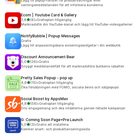
Lägg till popup-fönster för produktvarningar eller
varningsmeddelanden för att informera kunderna
Ecom | Youtube Card & Gallery
av 5 stjärnor
3,8
(8)
•
Gratisplan tillgänglig
8 recensioner totalt
Marknadsför din YouTube-kanal och lägg till YouTube-videogallerier
NotifyBubble | Popup Messages
Gratis
Lägg till anpassningsbara aviseringswidgetar i din webbutik.
Discount Announcement Bear
av 5 stjärnor
5,0
(26)
•
Gratis
26 recensioner totalt
Snyggt meddelandefält för att marknadsföra butikens rabatter.
Pretty Sales Popup ‑ pop up
av 5 stjärnor
4,6
(15)
•
Gratisplan tillgänglig
15 recensioner totalt
Öka försäljningen med FOMO, sociala bevis och säljpopups
Social Boost by AppsMav
av 5 stjärnor
4,8
(58)
•
Gratisplan tillgänglig
58 recensioner totalt
Driv engagemang och öka intäkterna genom riktade kampanjer
G: Coming Soon Page+Pre Launch
av 5 stjärnor
5,0
(3)
•
Gratis att installera
3 recensioner totalt
Kommer snart- och produktlanseringssida