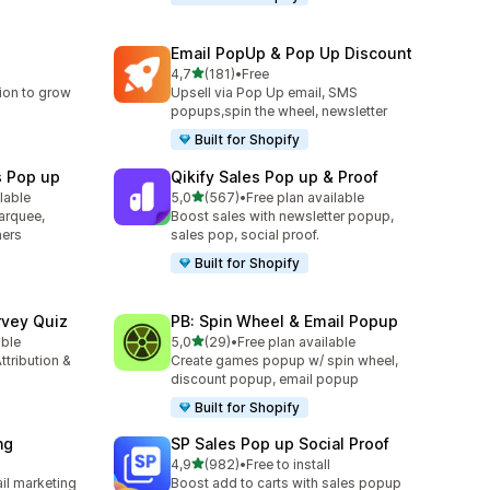
Email PopUp & Pop Up Discount
av 5 stjerner
4,7
(181)
•
Free
Totalt 181 omtaler
ion to grow
Upsell via Pop Up email, SMS
popups,spin the wheel, newsletter
Built for Shopify
s Pop up
Qikify Sales Pop up & Proof
av 5 stjerner
lable
5,0
(567)
•
Free plan available
Totalt 567 omtaler
arquee,
Boost sales with newsletter popup,
ners
sales pop, social proof.
Built for Shopify
rvey Quiz
PB: Spin Wheel & Email Popup
av 5 stjerner
able
5,0
(29)
•
Free plan available
Totalt 29 omtaler
ttribution &
Create games popup w/ spin wheel,
discount popup, email popup
Built for Shopify
ng
SP Sales Pop up Social Proof
av 5 stjerner
4,9
(982)
•
Free to install
Totalt 982 omtaler
il marketing
Boost add to carts with sales popup