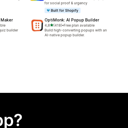
for social proof & urgency
Built for Shopify
z Maker
OptiMonk: AI Popup Builder
av 5 stjerner
able
4,8
(418)
•
Free plan available
Totalt 418 omtaler
uiz builder
Build high-converting popups with an
AI-native popup builder.
app?