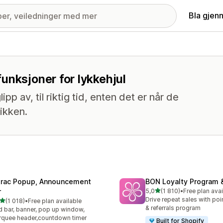
Bla gjen
unksjoner for lykkehjul
p av, til riktig tid, enten det er når de
tikken.
trac Popup, Announcement
BON Loyalty Program 
av 5 stjerner
r
5,0
(1 810)
•
Free plan avai
Totalt 1810 omtaler
Drive repeat sales with poin
av 5 stjerner
(1 018)
•
Free plan available
alt 1018 omtaler
& referrals program
 bar, banner, pop up window,
quee header,countdown timer
Built for Shopify