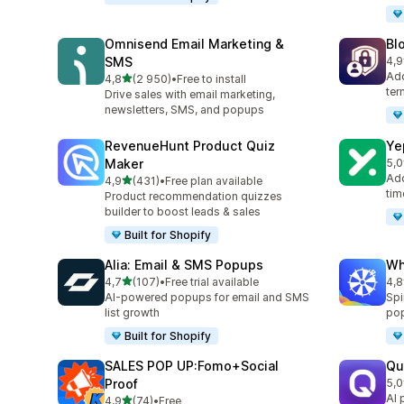
Omnisend Email Marketing &
Bl
SMS
4,9
Tot
Add
av 5 stjerner
4,8
(2 950)
•
Free to install
Totalt 2950 omtaler
ter
Drive sales with email marketing,
newsletters, SMS, and popups
RevenueHunt Product Quiz
Ye
Maker
5,0
Tot
Add
av 5 stjerner
4,9
(431)
•
Free plan available
Totalt 431 omtaler
tim
Product recommendation quizzes
builder to boost leads & sales
Built for Shopify
Alia: Email & SMS Popups
Wh
av 5 stjerner
4,7
(107)
•
Free trial available
4,8
Totalt 107 omtaler
Tot
AI-powered popups for email and SMS
Spi
list growth
pop
Built for Shopify
SALES POP UP:Fomo+Social
Qu
Proof
5,0
Tot
AI 
av 5 stjerner
4,9
(74)
•
Free