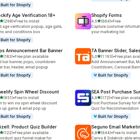
Built for Shopify
ockify Age Verification 18+
Shopify Forms
av 5 stjerner
av 5 stjerner
(298)
•
Free to install
4,5
(664)
•
Free
alt 298 omtaler
Totalt 664 omtaler
 age verification popup, age gate,
Capture customer informat
ms and conditions box
your marketing list
Built for Shopify
ps Announcement Bar Banner
TA Banner Slider, Sale
av 5 stjerner
av 5 stjerner
(183)
•
Free plan available
5,0
(1 193)
•
Free plan avai
alt 183 omtaler
Totalt 1193 omtaler
 bar banner, pops, countdown
Add Announcement Bar, M
er bar, header, email popup
Countdown, Carousel Ban
Built for Shopify
Built for Shopify
eelify Spin Wheel Discount
SEA Post Purchase Su
av 5 stjerner
av 5 stjerner
(651)
•
Free to install
4,9
(172)
•
Free plan avail
alt 651 omtaler
Totalt 172 omtaler
n to win via spin wheel discount
Post Purchase Survey for A
 up game & email pop up
Quiz for Recommendation
Built for Shopify
Built for Shopify
izell: Product Quiz Builder
Seguno Email Marketi
av 5 stjerner
av 5 stjerner
(122)
•
Free plan available
4,8
(644)
•
Free to install
alt 122 omtaler
Totalt 644 omtaler
product quiz funnel maker for
Canva & Sidekick-able ema