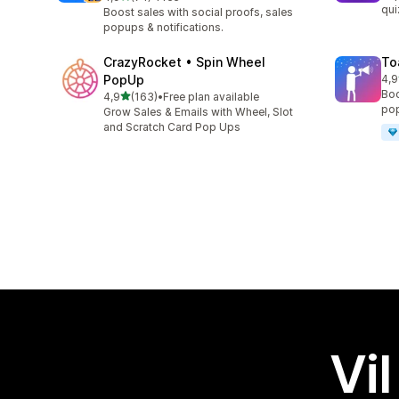
Totalt 74 omtaler
qui
Boost sales with social proofs, sales
popups & notifications.
CrazyRocket • Spin Wheel
To
PopUp
4,9
Tot
Boo
av 5 stjerner
4,9
(163)
•
Free plan available
Totalt 163 omtaler
pop
Grow Sales & Emails with Wheel, Slot
and Scratch Card Pop Ups
Vil