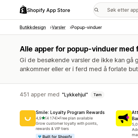
Shopify App Store
Butikkdesign
Varsler
Popup-vinduer
Alle apper for popup-vinduer med f
Gi de besøkende varsler de ikke kan gå glip
ankommer eller er i ferd med å forlate bu
451 apper med
Lykkehjul
Tøm
Smile: Loyalty Program Rewards
At
av 5 stjerner
4,9
(4 174)
•
Free plan available
Ba
Totalt 4174 omtaler
Grow customer loyalty with points,
5,0
Tot
rewards & VIP tiers
Add
mar
Built for Shopify