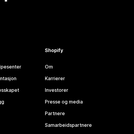
Shopify
lpesenter
Om
ntasjon
Karrierer
lesskapet
Investorer
gg
Presse og media
Partnere
Samarbeidspartnere