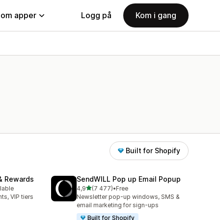
nom apper
Logg på
Kom i gang
Built for Shopify
& Rewards
SendWILL Pop up Email Popup
av 5 stjerner
lable
4,9
(7 477)
•
Free
Totalt 7477 omtaler
ts, VIP tiers
Newsletter pop-up windows, SMS &
email marketing for sign-ups
Built for Shopify