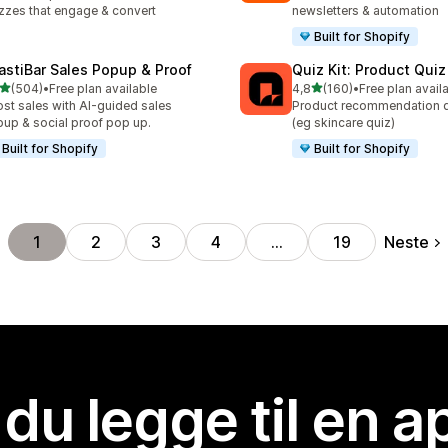
zzes that engage & convert
newsletters & automation
Built for Shopify
astiBar Sales Popup & Proof
Quiz Kit: Product Qui
av 5 stjerner
av 5 stjerner
(504)
•
Free plan available
4,8
(160)
•
Free plan avail
alt 504 omtaler
Totalt 160 omtaler
st sales with AI-guided sales
Product recommendation q
up & social proof pop up.
(eg skincare quiz)
Built for Shopify
Built for Shopify
Neste
1
2
3
4
…
19
 du legge til en 