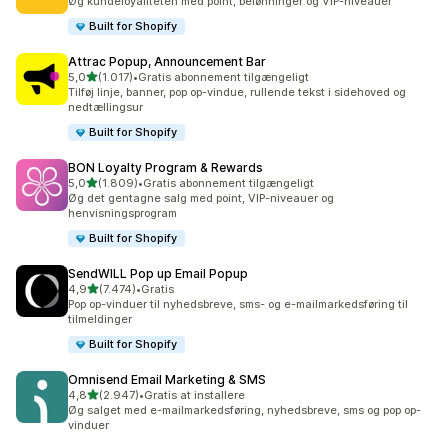
Øg kundeloyaliteten med point, belønninger og VIP-niveauer
Built for Shopify
Attrac Popup, Announcement Bar
ud af 5 stjerner
5,0
(1.017)
•
Gratis abonnement tilgængeligt
1017 anmeldelser i alt
Tilføj linje, banner, pop op-vindue, rullende tekst i sidehoved og
nedtællingsur
Built for Shopify
BON Loyalty Program & Rewards
ud af 5 stjerner
5,0
(1.809)
•
Gratis abonnement tilgængeligt
1809 anmeldelser i alt
Øg det gentagne salg med point, VIP-niveauer og
henvisningsprogram
Built for Shopify
SendWILL Pop up Email Popup
ud af 5 stjerner
4,9
(7.474)
•
Gratis
7474 anmeldelser i alt
Pop op-vinduer til nyhedsbreve, sms- og e-mailmarkedsføring til
tilmeldinger
Built for Shopify
Omnisend Email Marketing & SMS
ud af 5 stjerner
4,8
(2.947)
•
Gratis at installere
2947 anmeldelser i alt
Øg salget med e-mailmarkedsføring, nyhedsbreve, sms og pop op-
vinduer