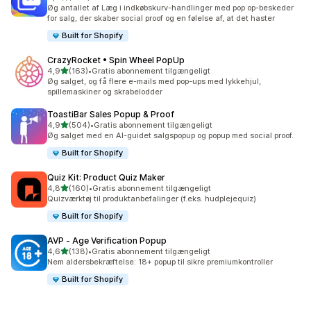
982 anmeldelser i alt
Øg antallet af Læg i indkøbskurv-handlinger med pop op-beskeder
for salg, der skaber social proof og en følelse af, at det haster
Built for Shopify
CrazyRocket • Spin Wheel PopUp
ud af 5 stjerner
4,9
(163)
•
Gratis abonnement tilgængeligt
163 anmeldelser i alt
Øg salget, og få flere e-mails med pop-ups med lykkehjul,
spillemaskiner og skrabelodder
ToastiBar Sales Popup & Proof
ud af 5 stjerner
4,9
(504)
•
Gratis abonnement tilgængeligt
504 anmeldelser i alt
Øg salget med en AI-guidet salgspopup og popup med social proof.
Built for Shopify
Quiz Kit: Product Quiz Maker
ud af 5 stjerner
4,8
(160)
•
Gratis abonnement tilgængeligt
160 anmeldelser i alt
Quizværktøj til produktanbefalinger (f.eks. hudplejequiz)
Built for Shopify
AVP ‑ Age Verification Popup
ud af 5 stjerner
4,6
(138)
•
Gratis abonnement tilgængeligt
138 anmeldelser i alt
Nem aldersbekræftelse: 18+ popup til sikre premiumkontroller
Built for Shopify