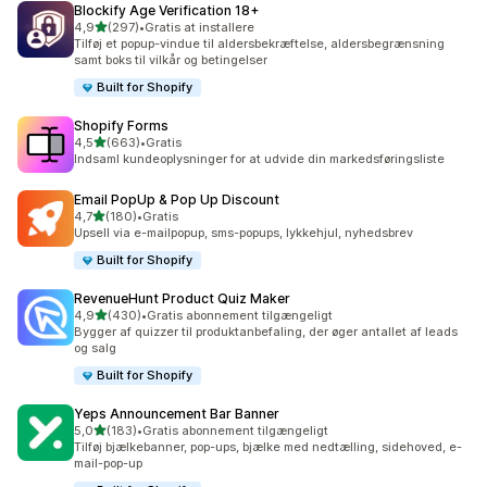
Blockify Age Verification 18+
ud af 5 stjerner
4,9
(297)
•
Gratis at installere
297 anmeldelser i alt
Tilføj et popup-vindue til aldersbekræftelse, aldersbegrænsning
samt boks til vilkår og betingelser
Built for Shopify
Shopify Forms
ud af 5 stjerner
4,5
(663)
•
Gratis
663 anmeldelser i alt
Indsaml kundeoplysninger for at udvide din markedsføringsliste
Email PopUp & Pop Up Discount
ud af 5 stjerner
4,7
(180)
•
Gratis
180 anmeldelser i alt
Upsell via e-mailpopup, sms-popups, lykkehjul, nyhedsbrev
Built for Shopify
RevenueHunt Product Quiz Maker
ud af 5 stjerner
4,9
(430)
•
Gratis abonnement tilgængeligt
430 anmeldelser i alt
Bygger af quizzer til produktanbefaling, der øger antallet af leads
og salg
Built for Shopify
Yeps Announcement Bar Banner
ud af 5 stjerner
5,0
(183)
•
Gratis abonnement tilgængeligt
183 anmeldelser i alt
Tilføj bjælkebanner, pop-ups, bjælke med nedtælling, sidehoved, e-
mail-pop-up