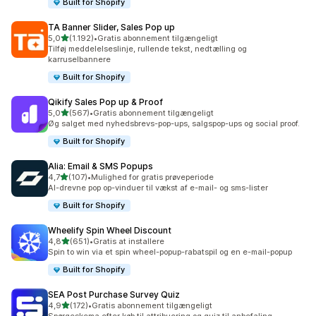
Built for Shopify
TA Banner Slider, Sales Pop up
ud af 5 stjerner
5,0
(1.192)
•
Gratis abonnement tilgængeligt
1192 anmeldelser i alt
Tilføj meddelelseslinje, rullende tekst, nedtælling og
karruselbannere
Built for Shopify
Qikify Sales Pop up & Proof
ud af 5 stjerner
5,0
(567)
•
Gratis abonnement tilgængeligt
567 anmeldelser i alt
Øg salget med nyhedsbrevs-pop-ups, salgspop-ups og social proof.
Built for Shopify
Alia: Email & SMS Popups
ud af 5 stjerner
4,7
(107)
•
Mulighed for gratis prøveperiode
107 anmeldelser i alt
AI-drevne pop op-vinduer til vækst af e-mail- og sms-lister
Built for Shopify
Wheelify Spin Wheel Discount
ud af 5 stjerner
4,8
(651)
•
Gratis at installere
651 anmeldelser i alt
Spin to win via et spin wheel-popup-rabatspil og en e-mail-popup
Built for Shopify
SEA Post Purchase Survey Quiz
ud af 5 stjerner
4,9
(172)
•
Gratis abonnement tilgængeligt
172 anmeldelser i alt