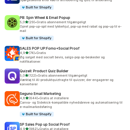
Spørgeskema efter køb til attribuering og quiz til anbefaling
Built for Shopify
PB: Spin Wheel & Email Popup
ud af 5 stjerner
5,0
(29)
•
Gratis abonnement tilgængeligt
29 anmeldelser i alt
Opret pop-up-spil med lykkehjul, pop-up med rabat og pop-up til e-
mail
Built for Shopify
SALES POP UP:Fomo+Social Proof
ud af 5 stjerner
4,9
(74)
•
Gratis
74 anmeldelser i alt
Øg salget med socialt bevis, salgs-pop op-beskeder og
notifikationer.
Quizell: Product Quiz Builder
ud af 5 stjerner
5,0
(122)
•
Gratis abonnement tilgængeligt
122 anmeldelser i alt
Værktøj til AI-produktquiztragte til quizzer, der engagerer og
konverterer
Seguno Email Marketing
ud af 5 stjerner
4,8
(644)
•
Gratis at installere
644 anmeldelser i alt
Canva- og Sidekick-kompatible nyhedsbreve og automatisering til
e-mailmarkedsføring
Built for Shopify
SP Sales Pop up Social Proof
ud af 5 stjerner
4,9
(982)
•
Gratis at installere