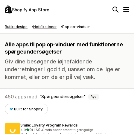
Shopify App Store
Butiksdesign
Notifikationer
Pop op-vinduer
Alle apps til pop op-vinduer med funktionerne
spørgeundersøgelser
Giv dine besøgende iøjnefaldende
underretninger i god tid, uanset om de lige er
kommet, eller om de er på vej væk.
450 apps med
Spørgeundersøgelser
Ryd
Built for Shopify
Smile: Loyalty Program Rewards
ud af 5 stjerner
4,9
(4.173)
•
Gratis abonnement tilgængeligt
4173 anmeldelser i alt