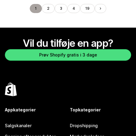
1
2
3
4
19
Vil du tilføje en app?
Prøv Shopify gratis i 3 dage
Appkategorier
Topkategorier
Salgskanaler
Dropshipping